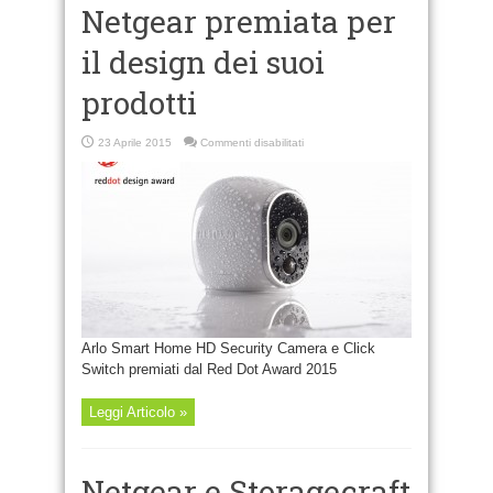
Netgear premiata per
il design dei suoi
prodotti
su
23 Aprile 2015
Commenti disabilitati
Netgear
premiata
per
il
design
dei
suoi
prodotti
Arlo Smart Home HD Security Camera e Click
Switch premiati dal Red Dot Award 2015
Leggi Articolo »
Netgear e Storagecraft