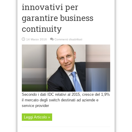
innovativi per
garantire business
continuity
su
14 Marzo 2016
Commenti disabilitati
Adottare
switch
innovativi
per
garantire
business
continuity
Secondo i dati IDC relativi al 2015, cresce del 1,9%
il mercato degli switch destinati ad aziende e
service provider
Leggi Articolo »