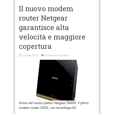
Il nuovo modem
router Netgear
garantisce alta
velocità e maggiore
copertura
su
1 Aprile 2015
Commenti disabilitati
Il
nuovo
modem
router
Netgear
garantisce
alta
velocità
e
maggiore
copertura
Arriva nel nostro paese Netgear D6400, il primo
modem router VDSL con tecnologia AC