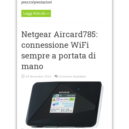
prezzo/prestazioni
Leggi Articolo »
Netgear Aircard785:
connessione WiFi
sempre a portata di
mano
su
19 Novembre 2014
Commenti disabilitati
Netgear
Aircard785:
connessione
WiFi
sempre
a
portata
di
mano