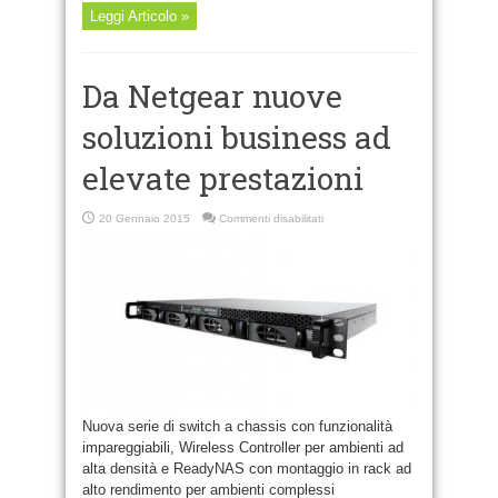
Leggi Articolo »
Da Netgear nuove
soluzioni business ad
elevate prestazioni
su
20 Gennaio 2015
Commenti disabilitati
Da
Netgear
nuove
soluzioni
business
ad
elevate
prestazioni
Nuova serie di switch a chassis con funzionalità
impareggiabili, Wireless Controller per ambienti ad
alta densità e ReadyNAS con montaggio in rack ad
alto rendimento per ambienti complessi