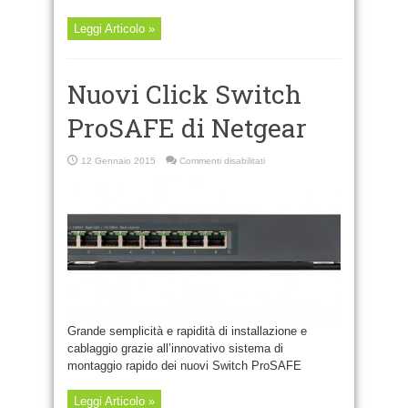
Leggi Articolo »
Nuovi Click Switch
ProSAFE di Netgear
su
12 Gennaio 2015
Commenti disabilitati
Nuovi
Click
Switch
ProSAFE
di
Netgear
Grande semplicità e rapidità di installazione e
cablaggio grazie all’innovativo sistema di
montaggio rapido dei nuovi Switch ProSAFE
Leggi Articolo »