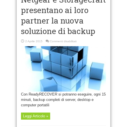
presentano ai loro
partner la nuova
soluzione di backup
su
2 Aprile 2015
Commenti disabilitati
Netgear
e
Storagecraft
presentano
ai
loro
partner
la
nuova
soluzione
di
backup
Con ReadyRECOVER si potranno eseguire, ogni 15
minuti, backup completi di server, desktop e
computer portatili
Leggi Articolo »