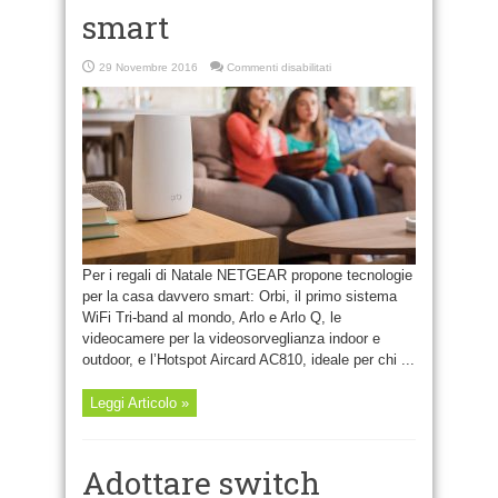
smart
su
29 Novembre 2016
Commenti disabilitati
Il
Natale
NETGEAR
è
smart
Per i regali di Natale NETGEAR propone tecnologie
per la casa davvero smart: Orbi, il primo sistema
WiFi Tri-band al mondo, Arlo e Arlo Q, le
videocamere per la videosorveglianza indoor e
outdoor, e l’Hotspot Aircard AC810, ideale per chi ...
Leggi Articolo »
Adottare switch