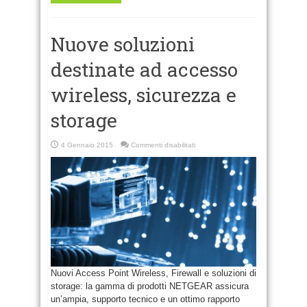
Nuove soluzioni
destinate ad accesso
wireless, sicurezza e
storage
su
4 Gennaio 2015
Commenti disabilitati
Nuove
soluzioni
destinate
ad
accesso
wireless,
sicurezza
e
storage
Nuovi Access Point Wireless, Firewall e soluzioni di
storage: la gamma di prodotti NETGEAR assicura
un’ampia, supporto tecnico e un ottimo rapporto