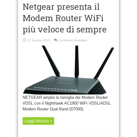
Netgear presenta il
Modem Router WiFi
più veloce di sempre
su
17 Giugno 2015
Commenti disabilitati
Netgear
presenta
il
Modem
Router
WiFi
più
veloce
di
sempre
NETGEAR amplia la famiglia dei Modem Router
VDSL con il Nighthawk AC1900 WiFi VDSL/ADSL
Modem Router Dual Band (D7000)
Leggi Articolo »