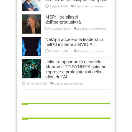
2 Aprile 2026
Lascia un commento
MSP: i tre pilastri
dell’iperproduttività
31 Marzo 2026
Lascia un commento
NetApp accelera la leadership
nell’AI insieme a NVIDIA
18 Marzo 2026
Lascia un commento
Italia tra opportunità e cautela:
Memori e TD SYNNEX guidano
imprese e professionisti nella
sfida dell’AI
18 Marzo 2026
Lascia un commento