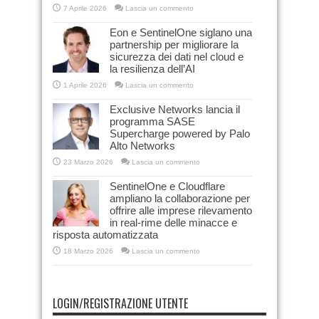
7 Aprile 2026
Lascia un commento
Eon e SentinelOne siglano una
partnership per migliorare la
sicurezza dei dati nel cloud e
la resilienza dell’AI
1 Aprile 2026
Lascia un commento
Exclusive Networks lancia il
programma SASE
Supercharge powered by Palo
Alto Networks
23 Marzo 2026
Lascia un commento
SentinelOne e Cloudflare
ampliano la collaborazione per
offrire alle imprese rilevamento
in real-rime delle minacce e
risposta automatizzata
18 Marzo 2026
Lascia un commento
LOGIN/REGISTRAZIONE UTENTE