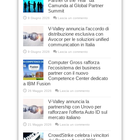
Partner of the Year” da
Camunda al Global Partner
Summit
9 Giugno 2026
Lascia un commento
V-Valley annuncia l’accordo di
distribuzione esclusiva con
Avocor per le soluzioni unified
communication in Italia
9 Giugno 2026
Lascia un commento
Computer Gross rafforza
l’ecosistema dei business
partner con il nuovo
Competence Center dedicato
a IBM Fusion
26 Maggio 2026
Lascia un commento
V-Valley annuncia la
partnership con Urovo per
rafforzare l’offerta Auto ID sul
mercato italiano
21 Maggio 2026
Lascia un commento
CrowdStrike celebra i vincitori