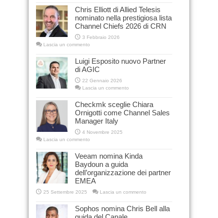
Chris Elliott di Allied Telesis
nominato nella prestigiosa lista
Channel Chiefs 2026 di CRN
3 Febbraio 2026
Lascia un commento
Luigi Esposito nuovo Partner
di AGIC
22 Gennaio 2026
Lascia un commento
Checkmk sceglie Chiara
Ornigotti come Channel Sales
Manager Italy
4 Novembre 2025
Lascia un commento
Veeam nomina Kinda
Baydoun a guida
dell’organizzazione dei partner
EMEA
25 Settembre 2025
Lascia un commento
Sophos nomina Chris Bell alla
guida del Canale