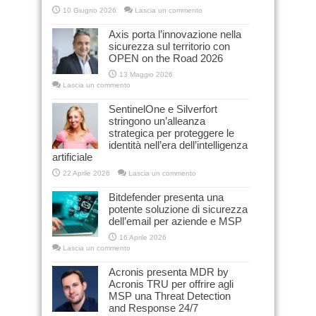
10 Giugno 2026
Lascia un commento
Axis porta l’innovazione nella
sicurezza sul territorio con
OPEN on the Road 2026
13 Maggio 2026
Lascia un commento
SentinelOne e Silverfort
stringono un’alleanza
strategica per proteggere le
identità nell’era dell’intelligenza
artificiale
22 Aprile 2026
Lascia un commento
Bitdefender presenta una
potente soluzione di sicurezza
dell’email per aziende e MSP
16 Aprile 2026
Lascia un commento
Acronis presenta MDR by
Acronis TRU per offrire agli
MSP una Threat Detection
and Response 24/7