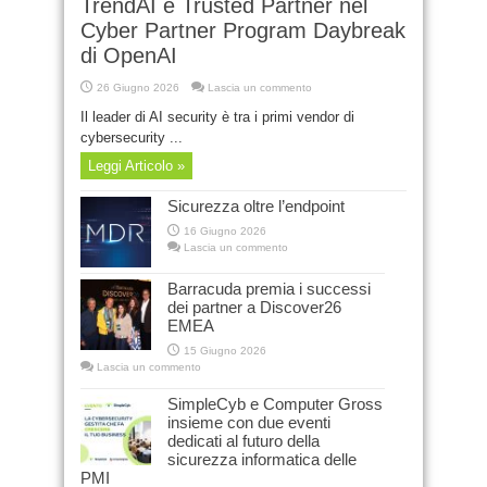
TrendAI è Trusted Partner nel
Cyber Partner Program Daybreak
di OpenAI
26 Giugno 2026
Lascia un commento
Il leader di AI security è tra i primi vendor di
cybersecurity ...
Leggi Articolo »
Sicurezza oltre l’endpoint
16 Giugno 2026
Lascia un commento
Barracuda premia i successi
dei partner a Discover26
EMEA
15 Giugno 2026
Lascia un commento
SimpleCyb e Computer Gross
insieme con due eventi
dedicati al futuro della
sicurezza informatica delle
PMI