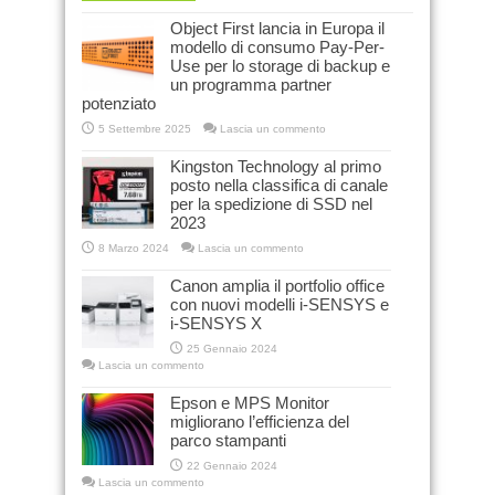
Object First lancia in Europa il
modello di consumo Pay-Per-
Use per lo storage di backup e
un programma partner
potenziato
5 Settembre 2025
Lascia un commento
Kingston Technology al primo
posto nella classifica di canale
per la spedizione di SSD nel
2023
8 Marzo 2024
Lascia un commento
Canon amplia il portfolio office
con nuovi modelli i-SENSYS e
i-SENSYS X
25 Gennaio 2024
Lascia un commento
Epson e MPS Monitor
migliorano l’efficienza del
parco stampanti
22 Gennaio 2024
Lascia un commento