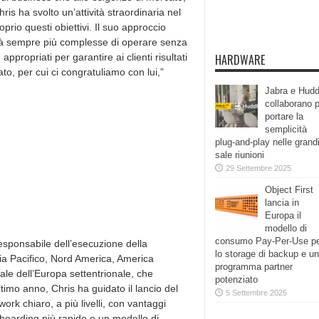
ris ha svolto un’attività straordinaria nel
rio questi obiettivi. Il suo approccio
tà sempre più complesse di operare senza
HARDWARE
ppropriati per garantire ai clienti risultati
ato, per cui ci congratuliamo con lui,”
Jabra e Hudd
collaborano 
portare la
semplicità
plug-and-play nelle grand
sale riunioni
29 Settembre 2025
Object First
lancia in
Europa il
modello di
consumo Pay-Per-Use p
responsabile dell’esecuzione della
lo storage di backup e un
Asia Pacifico, Nord America, America
programma partner
le dell’Europa settentrionale, che
potenziato
imo anno, Chris ha guidato il lancio del
5 Settembre 2025
rk chiaro, a più livelli, con vantaggi
nboarding più rapido e un modello di