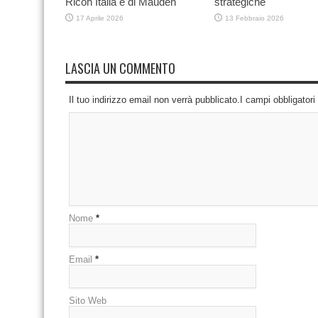
Ricoh Italia e di Mauden
strategiche
17 Aprile 2026
13 Febbraio 2026
LASCIA UN COMMENTO
Il tuo indirizzo email non verrà pubblicato.I campi obbligator
Nome
*
Email
*
Sito Web