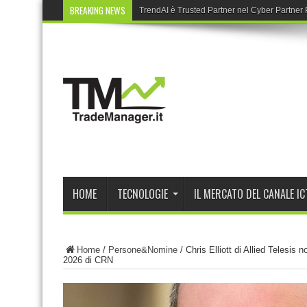
BREAKING NEWS
TrendAI è Trusted Partner nel Cyber Partne
HOME
TECNOLOGIE
IL MERCATO DEL CANALE IC
Home
/
Persone&Nomine
/
Chris Elliott di Allied Telesis 
2026 di CRN