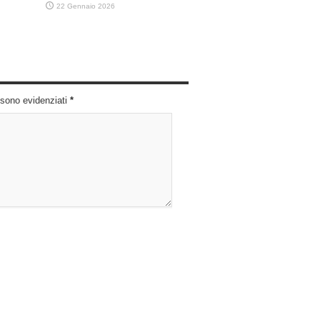
22 Gennaio 2026
i sono evidenziati
*