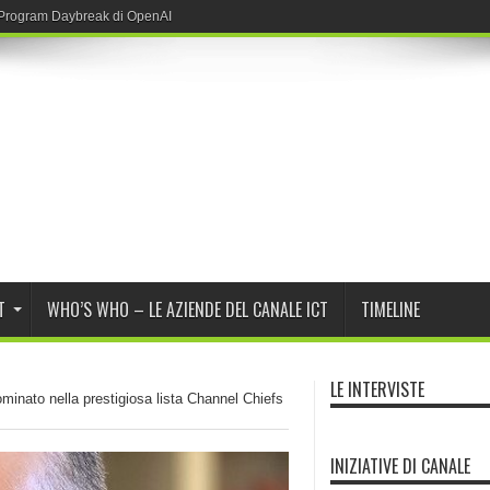
r Program Daybreak di OpenAI
T
WHO’S WHO – LE AZIENDE DEL CANALE ICT
TIMELINE
LE INTERVISTE
nominato nella prestigiosa lista Channel Chiefs
INIZIATIVE DI CANALE