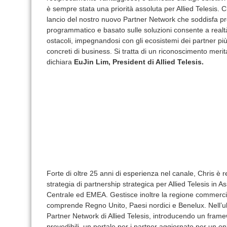
è sempre stata una priorità assoluta per Allied Telesis. Ch
lancio del nostro nuovo Partner Network che soddisfa prop
programmatico e basato sulle soluzioni consente a real
ostacoli, impegnandosi con gli ecosistemi dei partner più a
concreti di business. Si tratta di un riconoscimento merit
dichiara
EuJin Lim, President di Allied Telesis.
Forte di oltre 25 anni di esperienza nel canale, Chris è 
strategia di partnership strategica per Allied Telesis in 
Centrale ed EMEA. Gestisce inoltre la regione commercia
comprende Regno Unito, Paesi nordici e Benelux. Nell’ult
Partner Network di Allied Telesis, introducendo un framewo
prevedibili, un portale per i partner aggiornato per un o