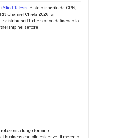
di
Allied Telesis
, è stato inserito da CRN,
a CRN Channel Chiefs 2026, un
i e distributori IT che stanno definendo la
tnership nel settore.
 relazioni a lungo termine,
i di business che alle esigenze di mercato,