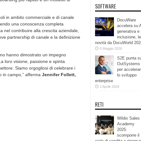
SOFTWARE
ruoli in ambito commerciale e di canale
DocuWare
quisendo una conoscenza completa
accelera su 
nel contribuire alla crescita aziendale,
generativa e
inclusione, le
ove partnership di canale e la definizione
novità da DocuWorld 202
6 Maggio 2026
anno hanno dimostrato un impegno
S2E punta s
 La loro visione, passione e spinta
OutSystems
settore. Siamo orgogliosi di celebrare i
per accelera
no in campo,” afferma
Jennifer Follett,
lo sviluppo
enterprise
.
2 Aprile 2026
RETI
Wildix Sales
Academy
2025:
scomporre il
ciclo di vendita e ripensa