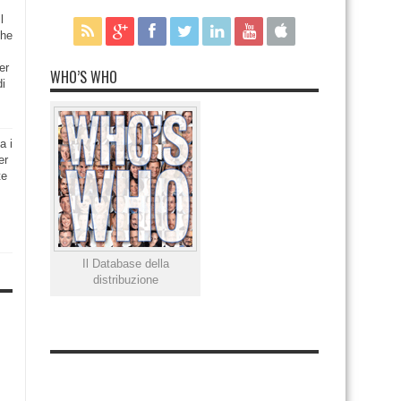
l
che
er
WHO’S WHO
di
a i
er
te
Il Database della
distribuzione