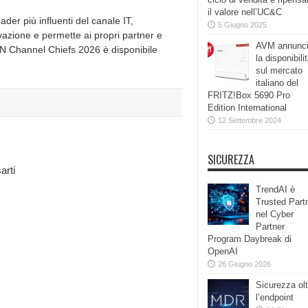
il valore nell’UC&C
der più influenti del canale IT,
5 Giugno 2025
vazione e permette ai propri partner e
AVM annunc
CRN Channel Chiefs 2026 è disponibile
la disponibili
sul mercato
italiano del
FRITZ!Box 5690 Pro
Edition International
12 Settembre 2024
SICUREZZA
arti
TrendAI è
Trusted Part
nel Cyber
Partner
Program Daybreak di
OpenAI
26 Giugno 2026
Sicurezza olt
l’endpoint