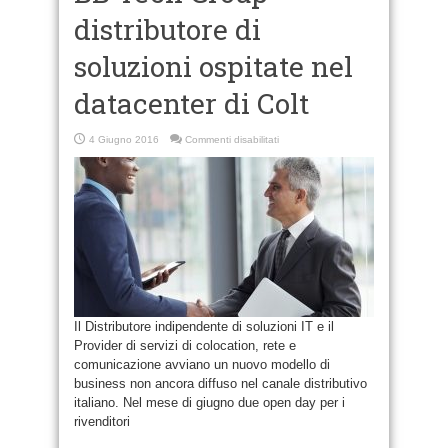
distributore di
soluzioni ospitate nel
datacenter di Colt
su
4 Giugno 2016
Commenti disabilitati
BB
Tech
Group
distributore
di
soluzioni
ospitate
nel
datacenter
di
Colt
Il Distributore indipendente di soluzioni IT e il
Provider di servizi di colocation, rete e
comunicazione avviano un nuovo modello di
business non ancora diffuso nel canale distributivo
italiano. Nel mese di giugno due open day per i
rivenditori