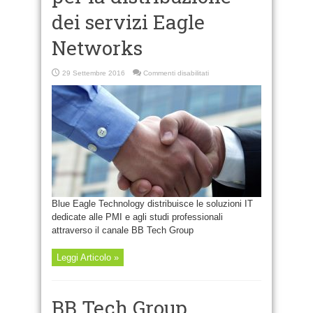
dei servizi Eagle
Networks
su
29 Settembre 2016
Commenti disabilitati
BB
Tech
Group
e
Blue
Eagle
Technology
firmano
un
accordo
per
la
distribuzione
dei
servizi
Eagle
Blue Eagle Technology distribuisce le soluzioni IT
Networks
dedicate alle PMI e agli studi professionali
attraverso il canale BB Tech Group
Leggi Articolo »
BB Tech Group