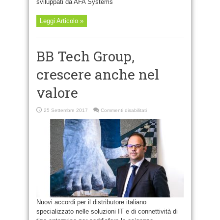
sviluppati da AFA Systems
Leggi Articolo »
BB Tech Group,
crescere anche nel
valore
su
25 Settembre 2017
Commenti disabilitati
BB
Tech
Group,
crescere
anche
nel
valore
Nuovi accordi per il distributore italiano
specializzato nelle soluzioni IT e di connettività di