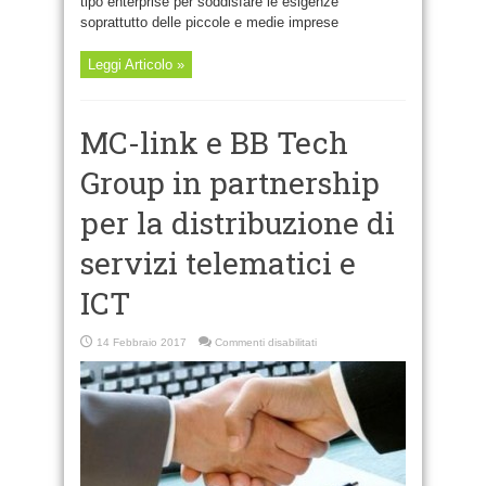
tipo enterprise per soddisfare le esigenze
soprattutto delle piccole e medie imprese
Leggi Articolo »
MC-link e BB Tech
Group in partnership
per la distribuzione di
servizi telematici e
ICT
su
14 Febbraio 2017
Commenti disabilitati
MC-
link
e
BB
Tech
Group
in
partnership
per
la
distribuzione
di