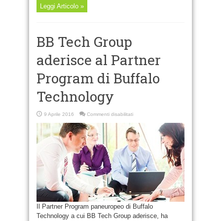
Leggi Articolo »
BB Tech Group
aderisce al Partner
Program di Buffalo
Technology
su
9 Aprile 2016
Commenti disabilitati
BB
Tech
Group
aderisce
al
Partner
Program
di
Buffalo
Technology
Il Partner Program paneuropeo di Buffalo
Technology a cui BB Tech Group aderisce, ha