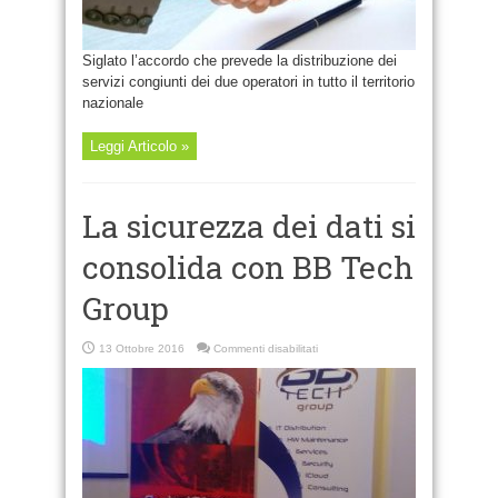
servizi
telematici
e
ICT
Siglato l’accordo che prevede la distribuzione dei
servizi congiunti dei due operatori in tutto il territorio
nazionale
Leggi Articolo »
La sicurezza dei dati si
consolida con BB Tech
Group
su
13 Ottobre 2016
Commenti disabilitati
La
sicurezza
dei
dati
si
consolida
con
BB
Tech
Group