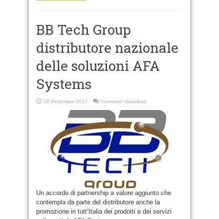
BB Tech Group
distributore nazionale
delle soluzioni AFA
Systems
su
29 Settembre 2017
Commenti disabilitati
BB
Tech
Group
distributore
nazionale
delle
soluzioni
AFA
Systems
Un accordo di partnership a valore aggiunto che
contempla da parte del distributore anche la
promozione in tutt’Italia dei prodotti e dei servizi