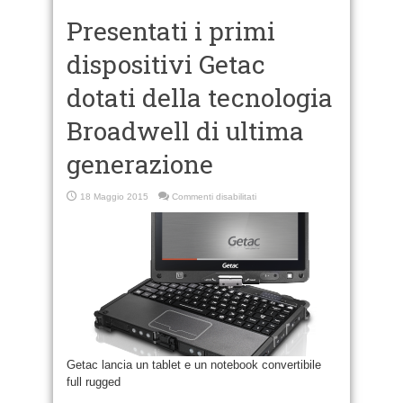
Presentati i primi
dispositivi Getac
dotati della tecnologia
Broadwell di ultima
generazione
su
18 Maggio 2015
Commenti disabilitati
Presentati
i
primi
dispositivi
Getac
dotati
della
tecnologia
Broadwell
di
ultima
generazione
Getac lancia un tablet e un notebook convertibile
full rugged