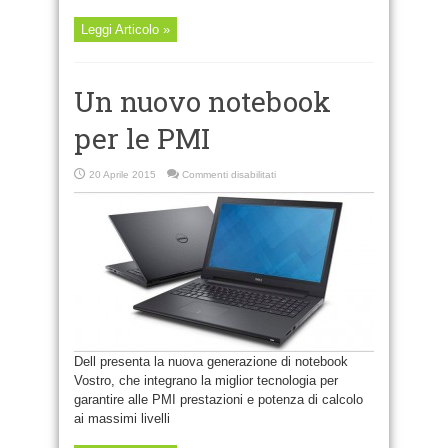
Leggi Articolo »
Un nuovo notebook
per le PMI
su
20 Aprile 2015
Commenti disabilitati
Un
nuovo
notebook
per
le
PMI
Dell presenta la nuova generazione di notebook
Vostro, che integrano la miglior tecnologia per
garantire alle PMI prestazioni e potenza di calcolo
ai massimi livelli