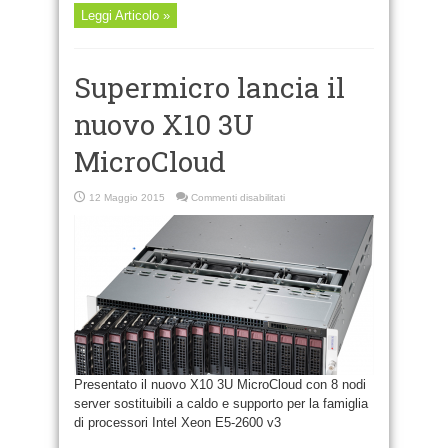
Leggi Articolo »
Supermicro lancia il
nuovo X10 3U
MicroCloud
su
12 Maggio 2015
Commenti disabilitati
Supermicro
lancia
il
nuovo
X10
3U
MicroCloud
Presentato il nuovo X10 3U MicroCloud con 8 nodi
server sostituibili a caldo e supporto per la famiglia
di processori Intel Xeon E5-2600 v3