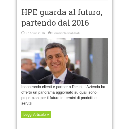
HPE guarda al futuro,
partendo dal 2016
su
27 Aprile 2016
Commenti disabilitati
HPE
guarda
al
futuro,
partendo
dal
2016
Incontrando clienti e partner a Rimini, l’Azienda ha
offerto un panorama aggiornato su quali sono i
propri piani per il futuro in termini di prodotti e
servizi
Leggi Articolo »