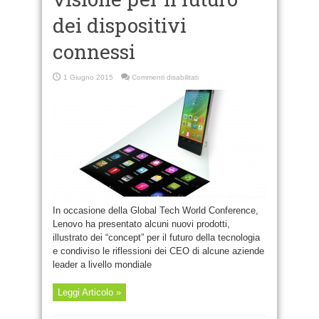
dei dispositivi
connessi
su
1 Giugno 2015
Commenti disabilitati
Lenovo
illustra
la
sua
visione
per
il
futuro
dei
dispositivi
connessi
In occasione della Global Tech World Conference,
Lenovo ha presentato alcuni nuovi prodotti,
illustrato dei “concept” per il futuro della tecnologia
e condiviso le riflessioni dei CEO di alcune aziende
leader a livello mondiale
Leggi Articolo »