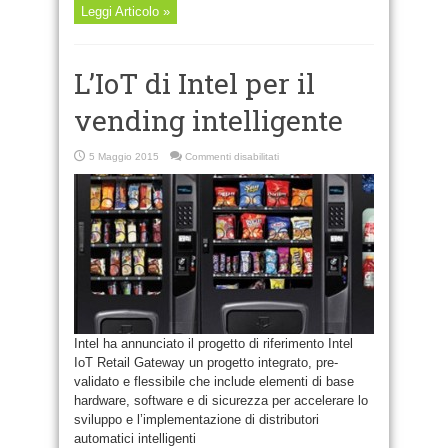
Leggi Articolo »
L’IoT di Intel per il
vending intelligente
su
5 Maggio 2015
Commenti disabilitati
L’IoT
di
Intel
per
il
vending
intelligente
Intel ha annunciato il progetto di riferimento Intel
IoT Retail Gateway un progetto integrato, pre-
validato e flessibile che include elementi di base
hardware, software e di sicurezza per accelerare lo
sviluppo e l’implementazione di distributori
automatici intelligenti