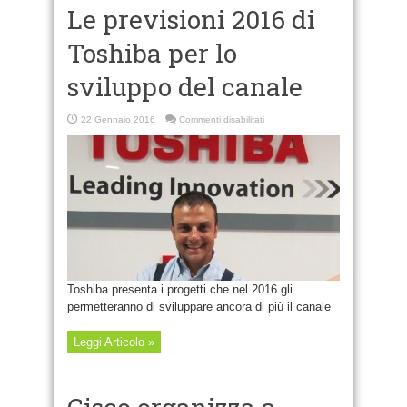
Le previsioni 2016 di
Toshiba per lo
sviluppo del canale
su
22 Gennaio 2016
Commenti disabilitati
Le
previsioni
2016
di
Toshiba
per
lo
sviluppo
del
canale
Toshiba presenta i progetti che nel 2016 gli
permetteranno di sviluppare ancora di più il canale
Leggi Articolo »