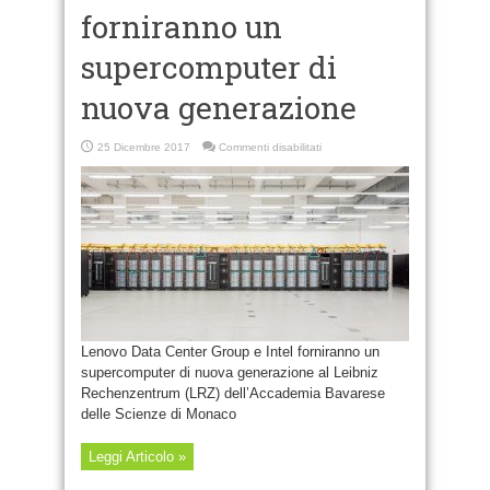
forniranno un
supercomputer di
nuova generazione
su
25 Dicembre 2017
Commenti disabilitati
Lenovo
e
Intel
forniranno
un
supercomputer
di
nuova
generazione
Lenovo Data Center Group e Intel forniranno un
supercomputer di nuova generazione al Leibniz
Rechenzentrum (LRZ) dell’Accademia Bavarese
delle Scienze di Monaco
Leggi Articolo »