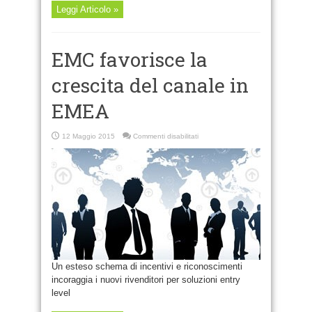
Leggi Articolo »
EMC favorisce la
crescita del canale in
EMEA
su
12 Maggio 2015
Commenti disabilitati
EMC
favorisce
la
crescita
del
canale
in
EMEA
Un esteso schema di incentivi e riconoscimenti
incoraggia i nuovi rivenditori per soluzioni entry
level