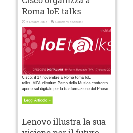
Cisco organizza a
Roma IoE talks
su
6 Ottobre 2015
Commenti disabilitati
Cisco
organizza
a
Roma
IoE
talks
Cisco: il 17 novembre a Roma torna IoE
talks. All’Auditorium Parco della Musica confronto
aperto sul digitale per la trasformazione del Paese
Leggi Articolo »
Lenovo illustra la sua
visione per il futuro