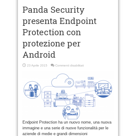
Panda Security
presenta Endpoint
Protection con
protezione per
Android
su
23 Aprile 2015
Commenti disabilitati
Panda
Security
presenta
Endpoint
Protection
con
protezione
per
Android
Endpoint Protection ha un nuovo nome, una nuova
immagine e una serie di nuove funzionalità per le
aziende di medie e grandi dimensioni