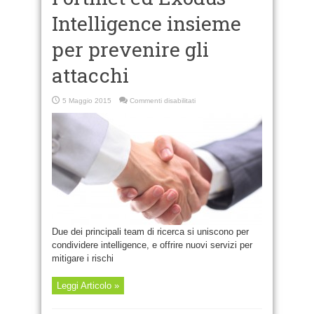
Intelligence insieme
per prevenire gli
attacchi
su
5 Maggio 2015
Commenti disabilitati
Fortinet
ed
Exodus
Intelligence
insieme
per
prevenire
gli
attacchi
Due dei principali team di ricerca si uniscono per
condividere intelligence, e offrire nuovi servizi per
mitigare i rischi
Leggi Articolo »