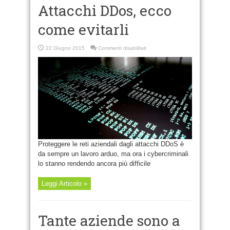
Attacchi DDos, ecco
come evitarli
su
22 Giugno 2015
Commenti disabilitati
Attacchi
DDos,
ecco
come
evitarli
Proteggere le reti aziendali dagli attacchi DDoS è
da sempre un lavoro arduo, ma ora i cybercriminali
lo stanno rendendo ancora più difficile
Leggi Articolo »
Tante aziende sono a