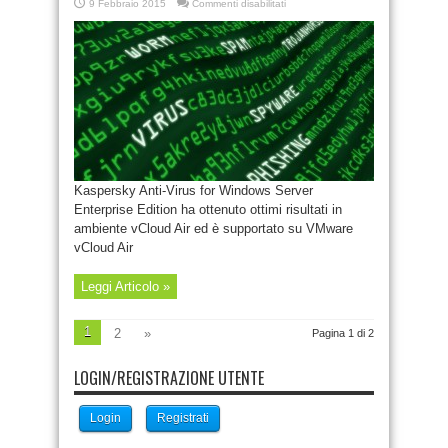
su
9 Febbraio 2015
Commenti disabilitati
Kaspersky
Lab
ottiene
il
riconoscimento
VMware
Ready
–
vCloud
Air
Kaspersky Anti-Virus for Windows Server
Enterprise Edition ha ottenuto ottimi risultati in
ambiente vCloud Air ed è supportato su VMware
vCloud Air
Leggi Articolo »
1
2
»
Pagina 1 di 2
LOGIN/REGISTRAZIONE UTENTE
Login
Registrati