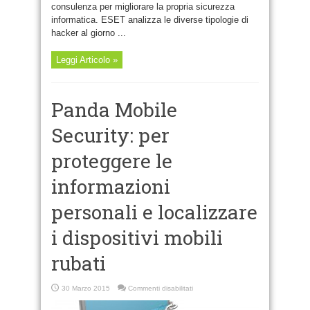
consulenza per migliorare la propria sicurezza
informatica. ESET analizza le diverse tipologie di
hacker al giorno ...
Leggi Articolo »
Panda Mobile
Security: per
proteggere le
informazioni
personali e localizzare
i dispositivi mobili
rubati
su
30 Marzo 2015
Commenti disabilitati
Panda
Mobile