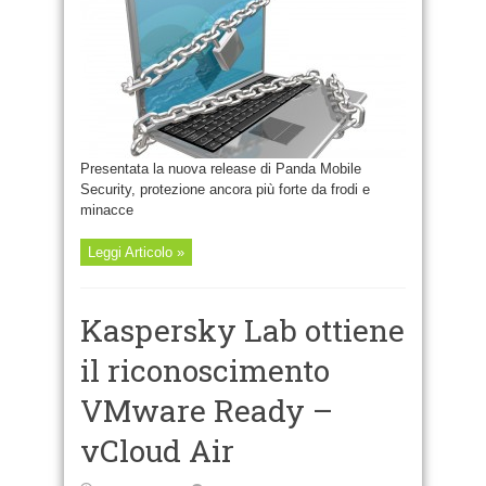
Security:
per
proteggere
le
informazioni
personali
e
localizzare
i
dispositivi
mobili
rubati
Presentata la nuova release di Panda Mobile
Security, protezione ancora più forte da frodi e
minacce
Leggi Articolo »
Kaspersky Lab ottiene
il riconoscimento
VMware Ready –
vCloud Air