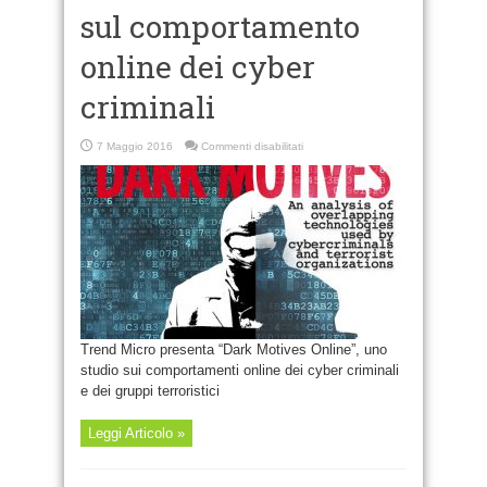
sul comportamento
online dei cyber
criminali
su
7 Maggio 2016
Commenti disabilitati
Lo
studio
Trend
Micro
sul
comportamento
online
dei
cyber
criminali
Trend Micro presenta “Dark Motives Online”, uno
studio sui comportamenti online dei cyber criminali
e dei gruppi terroristici
Leggi Articolo »