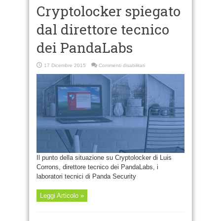
Cryptolocker spiegato
dal direttore tecnico
dei PandaLabs
su
17 Dicembre 2015
Commenti disabilitati
Cryptolocker
spiegato
dal
direttore
tecnico
dei
PandaLabs
Il punto della situazione su Cryptolocker di Luis
Corrons, direttore tecnico dei PandaLabs, i
laboratori tecnici di Panda Security
Leggi Articolo »