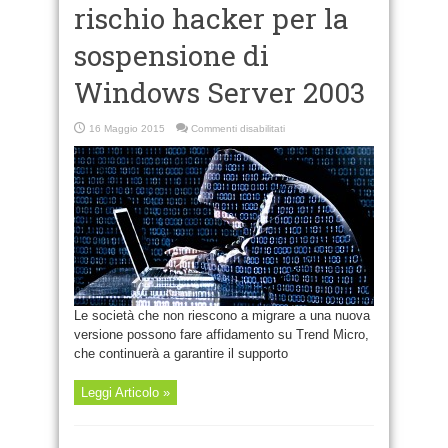
rischio hacker per la
sospensione di
Windows Server 2003
su
16 Maggio 2015
Commenti disabilitati
Tante
aziende
sono
a
rischio
hacker
per
la
sospensione
di
Windows
Server
2003
Le società che non riescono a migrare a una nuova
versione possono fare affidamento su Trend Micro,
che continuerà a garantire il supporto
Leggi Articolo »