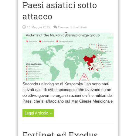
Paesi asiatici sotto
attacco
su
15 Maggio 2015
Commenti disabilitati
Paesi
asiatici
sotto
attacco
Secondo un’indagine di Kaspersky Lab sono stati
rilevati casi di cyberspionaggio che avevano come
obiettivo governi e organizzazioni civili e militari dei
Paesi che si affacciano sul Mar Cinese Meridionale
Leggi Articolo »
Fortinet ed Exodus