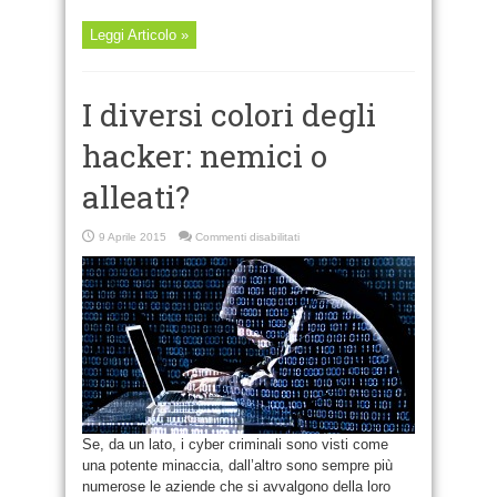
Leggi Articolo »
I diversi colori degli
hacker: nemici o
alleati?
su
9 Aprile 2015
Commenti disabilitati
I
diversi
colori
degli
hacker:
nemici
o
alleati?
Se, da un lato, i cyber criminali sono visti come
una potente minaccia, dall’altro sono sempre più
numerose le aziende che si avvalgono della loro