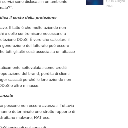
i servizi sono dislocati in un ambiente
16 Giugno
2026
unato?”.
ica il costo della protezione
ve. Il fatto è che molte aziende non
schi e delle contromisure necessarie a
protezione DDoS. È vero che calcolare il
la generazione del fatturato può essere
utti gli altri costi associati a un attacco
maticamente sottovalutati come crediti
reputazione del brand, perdita di clienti
ager cacciati perché le loro aziende non
DDoS e altre minacce.
vanzate
 sé possono non essere avanzati. Tuttavia
 hanno determinato uno stretto rapporto di
sfruttano malware, RAT ecc.
DoS impiegati nel corso di: