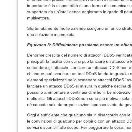
importante è la disponibilità di una forma di comunicazion
supportata da un’intelligence aggiornata in grado di neut
multivettore.
Sfortunatamente molte aziende scelgono un unico strat
una soluzione incompleta.
Equivoco 3: Difficilmente possiamo essere un obietti
L’enorme crescita del numero di attacchi DDoS verificatas
principali: la facilità con cui si può lanciare un attacco 
sottendere gli attacchi. Lanciare un attacco DDoS non è 
chiunque può scaricare un tool DDoS fai-da-te gratuito
elementi specializzati nello scatenare attacchi DDoS “as-
lanciare un attacco DDoS si misura in qualche decina di do
possono ammontare a centinaia di milioni. Le motivazion
molteplici. Gli attacchi DDoS non sono più motivati solam
né causate solo da organizzazioni sponsorizzate da gov
Oggi è sufficiente che qualcuno sia in disaccordo con le 
le convinzioni di qualcuno per colpirlo con un attacco DD
servizi disponibili allo scopo. Per peggiorare le cose, n