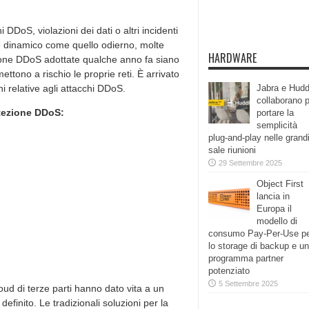
i DDoS, violazioni dei dati o altri incidenti
e dinamico come quello odierno, molte
HARDWARE
ione DDoS adottate qualche anno fa siano
ettono a rischio le proprie reti. È arrivato
i relative agli attacchi DDoS.
Jabra e Hudd
collaborano 
otezione DDoS:
portare la
semplicità
plug-and-play nelle grand
sale riunioni
29 Settembre 2025
Object First
lancia in
Europa il
modello di
consumo Pay-Per-Use p
lo storage di backup e un
programma partner
potenziato
5 Settembre 2025
oud di terze parti hanno dato vita a un
inito. Le tradizionali soluzioni per la