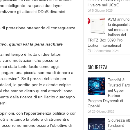
il valore nell’UC&C
e intelligente tra questi due layer
5 Giugno 2025
ralizzare gli attacchi DDoS dinamici
AVM annunc
la disponibili
o di protezione ottenendo di conseguenza
sul mercato
italiano del
FRITZ!Box 5690 Pro
vo, quindi val la pena rischiare
Edition International
12 Settembre 2024
i nel tempo è frutto di due fattori
e le varie motivazioni che possono
SICUREZZA
mai stato tanto facile come oggi:
 o pagare una piccola somma di denaro a
a-service”. Se il prezzo richiesto per
TrendAI è
llari, le perdite per le aziende colpite
Trusted Part
nel Cyber
i che stanno dietro questi attacchi sono
Partner
ente dalla ricerca di un illecito guadagno
Program Daybreak di
erni.
OpenAI
26 Giugno 2026
opinioni, con l’appartenenza politica o con
oS sfruttando la pletora di strumenti o
Sicurezza olt
on occorre nemmeno essere l’obiettivo di
l’endpoint