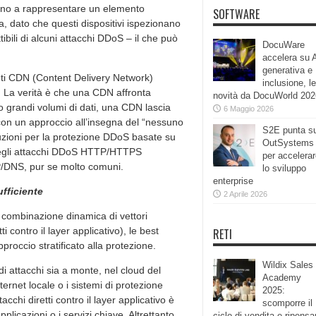
uano a rappresentare un elemento
SOFTWARE
ia, dato che questi dispositivi ispezionano
tibili di alcuni attacchi DDoS – il che può
DocuWare
accelera su 
generativa e
eti CDN (Content Delivery Network)
inclusione, le
. La verità è che una CDN affronta
novità da DocuWorld 202
 grandi volumi di dati, una CDN lascia
6 Maggio 2026
con un approccio all’insegna del “nessuno
S2E punta s
uzioni per la protezione DDoS basate su
OutSystems
degli attacchi DDoS HTTP/HTTPS
per accelera
NTP/DNS, pur se molto comuni.
lo sviluppo
enterprise
fficiente
2 Aprile 2026
 combinazione dinamica di vettori
 contro il layer applicativo), le best
RETI
proccio stratificato alla protezione.
Wildix Sales
di attacchi sia a monte, nel cloud del
Academy
ternet locale o i sistemi di protezione
2025:
chi diretti contro il layer applicativo è
scomporre il
plicazioni o i servizi chiave. Altrettanto
ciclo di vendita e ripensa