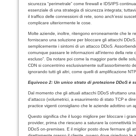
sicurezza “perimetrale” come firewall e IDS/IPS contin
essenziale di una strategia di sicurezza integrata; tuttav
il traffico delle connessioni di rete, sono anch’essi suscet
complicare ulteriormente le cose.
Molte aziende, inoltre, ritengono erroneamente che le r
forniscano una soluzione per bloccare gli attacchi DDoS
semplicemente i sintomi di un attacco DDoS. Assorbendo
comunque passare le informazioni all’interno della rete 
escluso”. Da notare poi come la maggior parte delle sol
CDN si concentrino esclusivamente sull’assorbimento 
ignorando tutti gli altri, come quelli di amplificazione 
Equivoco 2: Un unico strato di protezione DDoS è su
Dal momento che gli attuali attacchi DDoS sfruttano una
d’attacco (volumetrici, a esaurimento di stato TCP e diretti
practice vigenti consigliano che le aziende adottino un ap
Questo significa che il luogo migliore per bloccare i gran
provider, prima che riescano a saturare la connettività In
DDoS on-premises. E il miglior posto dove fermare gli attac
direttamente presso il cliente, ovvero dove risiedono le ap