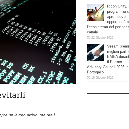
Ricoh Unity, i
programma 
apre nuove
opportunità p
l’ecosistema dei partner 
canale
22 Giugno 2026
Veeam premi
migliori partn
EMEA duran
il Partner
Advisory Council 2026 in
Portogallo
18 Giugno 2026
vitarli
mpre un lavoro arduo, ma ora i