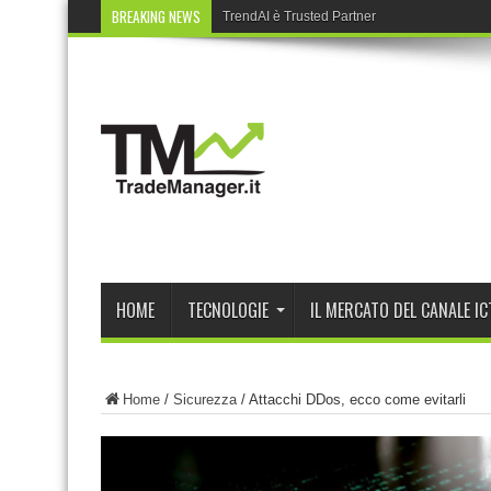
BREAKING NEWS
TrendAI è Trusted Partner nel Cyber Partne
HOME
TECNOLOGIE
IL MERCATO DEL CANALE IC
Home
/
Sicurezza
/
Attacchi DDos, ecco come evitarli