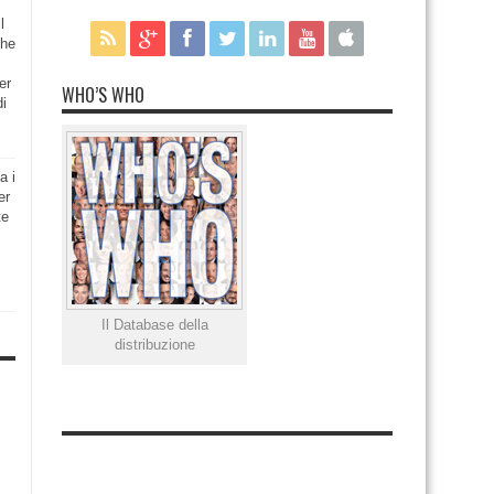
l
che
er
WHO’S WHO
di
a i
er
te
Il Database della
distribuzione