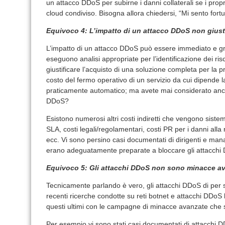
un attacco DDoS per subirne i danni collaterali se i propr
cloud condiviso. Bisogna allora chiedersi, “Mi sento fort
Equivoco 4: L’impatto di un attacco DDoS non giustif
L’impatto di un attacco DDoS può essere immediato e gra
eseguono analisi appropriate per l’identificazione dei ri
giustificare l’acquisto di una soluzione completa per la 
costo del fermo operativo di un servizio da cui dipende 
praticamente automatico; ma avete mai considerato anche t
DDoS?
Esistono numerosi altri costi indiretti che vengono siste
SLA, costi legali/regolamentari, costi PR per i danni alla 
ecc. Vi sono persino casi documentati di dirigenti e man
erano adeguatamente preparate a bloccare gli attacchi 
Equivoco 5: Gli attacchi DDoS non sono minacce a
Tecnicamente parlando è vero, gli attacchi DDoS di per
recenti ricerche condotte su reti botnet e attacchi DDoS
questi ultimi con le campagne di minacce avanzate che 
Per esempio vi sono stati casi documentati di attacchi D