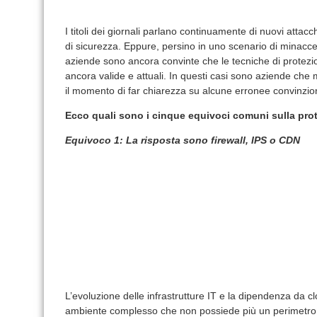
I titoli dei giornali parlano continuamente di nuovi attacch
di sicurezza. Eppure, persino in uno scenario di minacc
aziende sono ancora convinte che le tecniche di protez
ancora valide e attuali. In questi casi sono aziende che m
il momento di far chiarezza su alcune erronee convinzion
Ecco quali sono i cinque equivoci comuni sulla pr
Equivoco 1: La risposta sono firewall, IPS o CDN
L’evoluzione delle infrastrutture IT e la dipendenza da cl
ambiente complesso che non possiede più un perimetro def