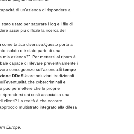
 capacità di un’azienda di rispondere a
ato usato per saturare i log e i file di
ere assai più difficile la ricerca del
ti come tattica diversiva.Questo porta a
to isolato o è stato parte di una
 mia azienda?”. Per mettersi al riparo è
lobale capace di rilevare preventivamente i
avere conseguenze sull’azienda.
È tempo
tezione DDoS
Usare soluzioni tradizionali
ull’eventualità che cybercriminali e
 si può permettere che le proprie
le riprendersi dai costi associati a una
 di clienti? La realtà è che occorre
proccio multistrato integrato alla difesa
tern Europe
.