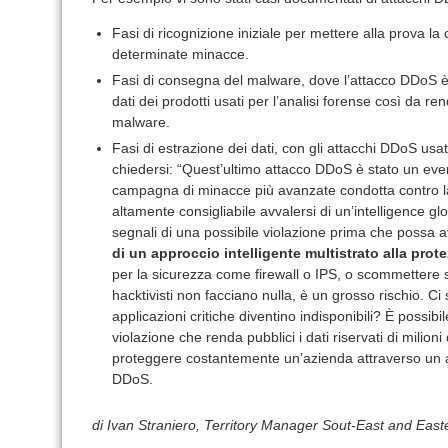
Fasi di ricognizione iniziale per mettere alla prova la
determinate minacce.
Fasi di consegna del malware, dove l’attacco DDoS è st
dati dei prodotti usati per l’analisi forense così da rend
malware.
Fasi di estrazione dei dati, con gli attacchi DDoS usa
chiedersi: “Quest’ultimo attacco DDoS è stato un even
campagna di minacce più avanzate condotta contro la
altamente consigliabile avvalersi di un’intelligence g
segnali di una possibile violazione prima che possa 
di un approccio intelligente multistrato alla pro
per la sicurezza come firewall o IPS, o scommettere s
hacktivisti non facciano nulla, è un grosso rischio. Ci
applicazioni critiche diventino indisponibili? È possibi
violazione che renda pubblici i dati riservati di milioni
proteggere costantemente un’azienda attraverso un ap
DDoS.
di Ivan Straniero, Territory Manager Sout-East and Eas