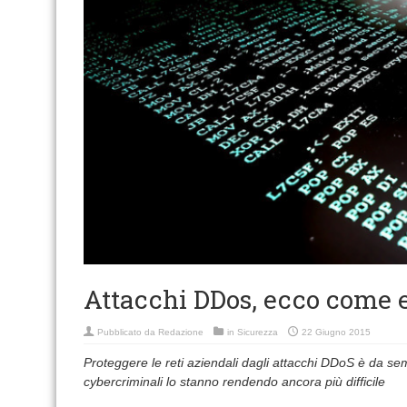
Attacchi DDos, ecco come e
Pubblicato da
Redazione
in
Sicurezza
22 Giugno 2015
Proteggere le reti aziendali dagli attacchi DDoS è da se
cybercriminali lo stanno rendendo ancora più difficile