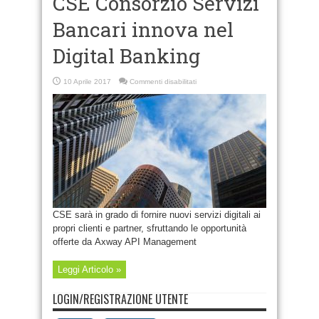
CSE Consorzio Servizi
Bancari innova nel
Digital Banking
su
10 Aprile 2017
Commenti disabilitati
CSE
Consorzio
Servizi
Bancari
innova
nel
Digital
Banking
CSE sarà in grado di fornire nuovi servizi digitali ai
propri clienti e partner, sfruttando le opportunità
offerte da Axway API Management
Leggi Articolo »
LOGIN/REGISTRAZIONE UTENTE