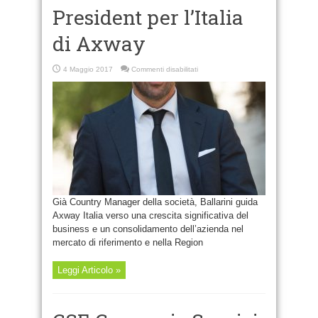
President per l’Italia
di Axway
su
4 Maggio 2017
Commenti disabilitati
Giulio
Ballarini
è
Vice
President
per
l’Italia
di
Axway
Già Country Manager della società, Ballarini guida
Axway Italia verso una crescita significativa del
business e un consolidamento dell’azienda nel
mercato di riferimento e nella Region
Leggi Articolo »