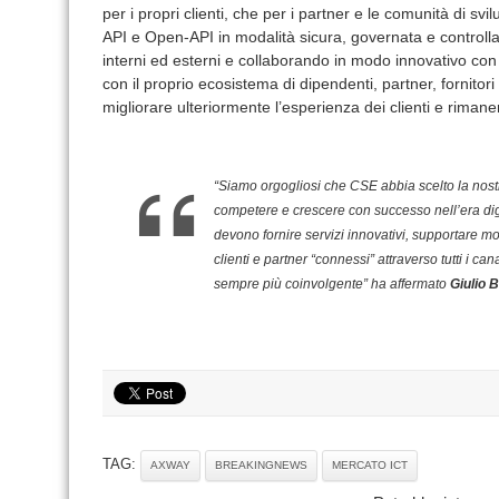
per i propri clienti, che per i partner e le comunità di svi
API e Open-API in modalità sicura, governata e controll
interni ed esterni e collaborando in modo innovativo con
con il proprio ecosistema di dipendenti, partner, fornitori
migliorare ulteriormente l’esperienza dei clienti e rimane
“Siamo orgogliosi che CSE abbia scelto la nos
competere e crescere con successo nell’era digita
devono fornire servizi innovativi, supportare mo
clienti e partner “connessi” attraverso tutti i ca
sempre più coinvolgente” ha affermato
Giulio B
TAG:
AXWAY
BREAKINGNEWS
MERCATO ICT