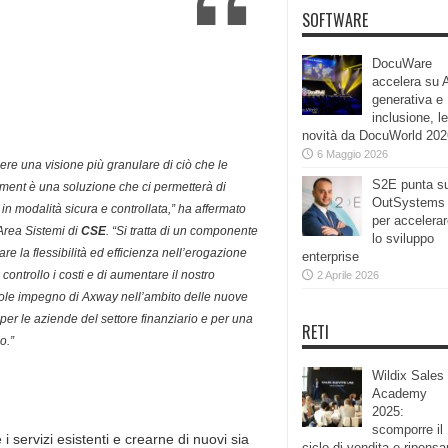
SOFTWARE
DocuWare
accelera su 
generativa e
inclusione, le
novità da DocuWorld 202
6 Maggio 2026
nere una visione più granulare di ciò che le
S2E punta s
ent è una soluzione che ci permetterà di
OutSystems
I in modalità sicura e controllata,” ha affermato
per accelera
Area Sistemi di
CSE
. “Si tratta di un componente
lo sviluppo
re la flessibilità ed efficienza nell’erogazione
enterprise
 controllo i costi e di aumentare il nostro
2 Aprile 2026
vole impegno di Axway nell’ambito delle nuove
r le aziende del settore finanziario e per una
RETI
o.”
Wildix Sales
Academy
2025:
scomporre il
ervizi esistenti e crearne di nuovi sia
ciclo di vendita e ripensa