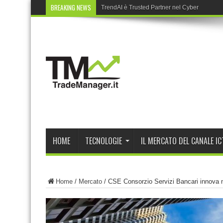
BREAKING NEWS
TrendAI è Trusted Partner nel Cyber Partne
HOME
TECNOLOGIE
IL MERCATO DEL CANALE IC
Home
/
Mercato
/
CSE Consorzio Servizi Bancari innova n