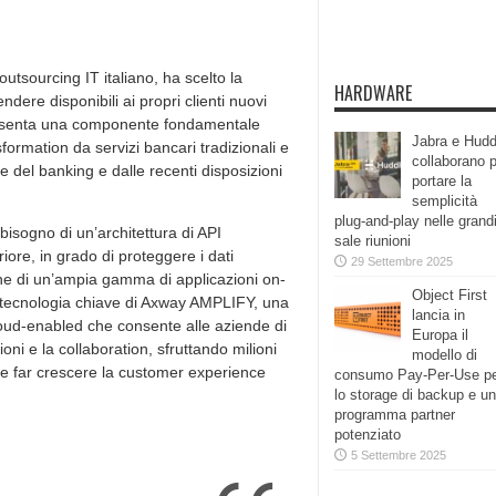
’outsourcing IT italiano, ha scelto la
HARDWARE
ndere disponibili ai propri clienti nuovi
presenta una componente fondamentale
Jabra e Hudd
sformation da servizi bancari tradizionali e
collaborano 
e del banking e dalle recenti disposizioni
portare la
semplicità
plug-and-play nelle grand
isogno di un’architettura di API
sale riunioni
ore, in grado di proteggere i dati
29 Settembre 2025
zione di un’ampia gamma di applicazioni on-
Object First
a tecnologia chiave di Axway AMPLIFY, una
lancia in
oud-enabled che consente alle aziende di
Europa il
ioni e la collaboration, sfruttando milioni
modello di
a e far crescere la customer experience
consumo Pay-Per-Use p
lo storage di backup e un
programma partner
potenziato
5 Settembre 2025