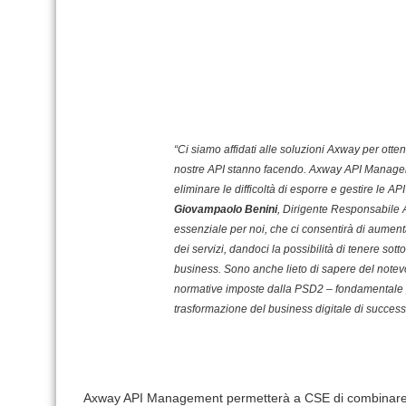
“Ci siamo affidati alle soluzioni Axway per otte
nostre API stanno facendo. Axway API Managem
eliminare le difficoltà di esporre e gestire le AP
Giovampaolo Benini
, Dirigente Responsabile 
essenziale per noi, che ci consentirà di aumenta
dei servizi, dandoci la possibilità di tenere sotto
business. Sono anche lieto di sapere del note
normative imposte dalla PSD2 – fondamentale pe
trasformazione del business digitale di success
Axway API Management permetterà a CSE di combinare i s