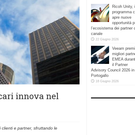
Ricoh Unity, i
programma 
apre nuove
opportunità p
l’ecosistema dei partner 
canale
22 Giugno 2026
Veeam premi
migliori partn
EMEA duran
il Partner
Advisory Council 2026 in
Portogallo
18 Giugno 2026
cari innova nel
 clienti e partner, sfruttando le