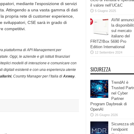
luppatori, mediante l’esposizione di servizi
il valore nell’UC&C
ata. Attingendo a una vasta gamma di dati
5 Giugno 2025
 la propria rete di customer experience,
AVM annunc
 e sviluppatori, CSE sarà in grado di
la disponibili
re competitivi.
sul mercato
italiano del
FRITZ!Box 5690 Pro
Edition International
tra piattaforma di API Management per
12 Settembre 2024
le. Oggi, le aziende e gli istituti finanziari
lteplici modelli di interazione e comunicare con
SICUREZZA
nali digitali esistenti e con una esperienza utente
allarini
, Country Manager per l’Italia di
Axway
.
TrendAI è
Trusted Part
nel Cyber
Partner
Program Daybreak di
OpenAI
26 Giugno 2026
Sicurezza olt
l’endpoint