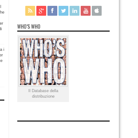
l
che
er
WHO’S WHO
di
a i
er
te
Il Database della
distribuzione