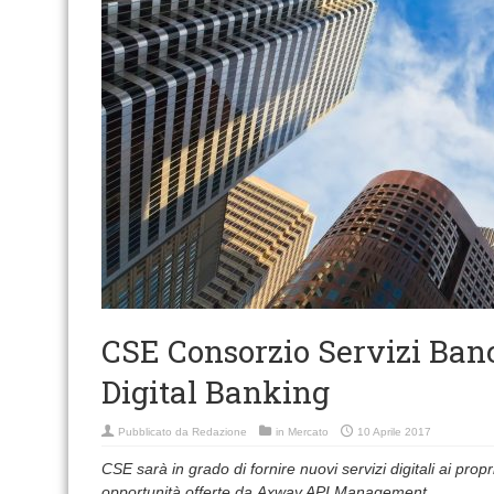
CSE Consorzio Servizi Ban
Digital Banking
Pubblicato da
Redazione
in
Mercato
10 Aprile 2017
CSE sarà in grado di fornire nuovi servizi digitali ai propri
opportunità offerte da Axway API Management