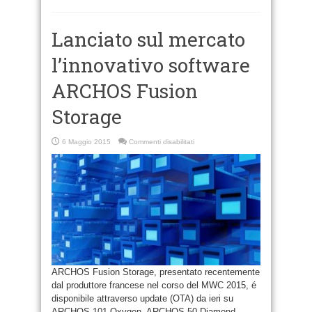
Lanciato sul mercato
l’innovativo software
ARCHOS Fusion
Storage
su
6 Maggio 2015
Commenti disabilitati
Lanciato
sul
mercato
l’innovativo
software
ARCHOS
Fusion
Storage
ARCHOS Fusion Storage, presentato recentemente
dal produttore francese nel corso del MWC 2015, é
disponibile attraverso update (OTA) da ieri su
ARCHOS 101 Oxygen, ARCHOS 50 Diamond,