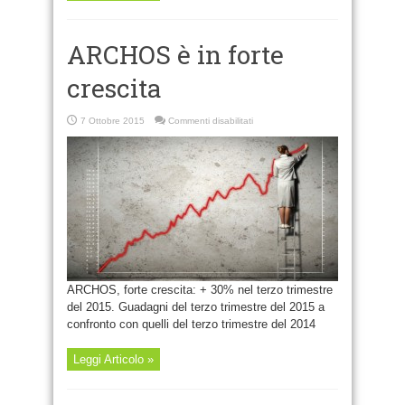
ARCHOS è in forte
crescita
su
7 Ottobre 2015
Commenti disabilitati
ARCHOS
è
in
forte
crescita
ARCHOS, forte crescita: + 30% nel terzo trimestre
del 2015. Guadagni del terzo trimestre del 2015 a
confronto con quelli del terzo trimestre del 2014
Leggi Articolo »