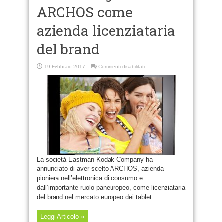
ARCHOS come
azienda licenziataria
del brand
su
19 Febbraio 2017
Commenti disabilitati
Kodak
sceglie
ARCHOS
come
azienda
licenziataria
del
brand
La società Eastman Kodak Company ha
annunciato di aver scelto ARCHOS, azienda
pioniera nell’elettronica di consumo e
dall’importante ruolo paneuropeo, come licenziataria
del brand nel mercato europeo dei tablet
Leggi Articolo »