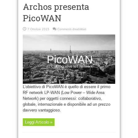
Archos presenta
PicoWAN
su
7 Ottobre 2015
Commenti disabilitati
Archos
presenta
PicoWAN
L’obiettivo di PicoWAN è quello di essere il primo
RF network LP-WAN (Low Power – Wide Area
Network) per oggetti connessi: collaborativo,
globale, internazionale e disponibile ad un prezzo
davvero vantaggioso.
Leggi Articolo »