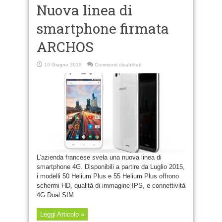
Nuova linea di
smartphone firmata
ARCHOS
su
10 Giugno 2015
Commenti disabilitati
Nuova
linea
di
smartphone
firmata
ARCHOS
L’azienda francese svela una nuova linea di
smartphone 4G. Disponibili a partire da Luglio 2015,
i modelli 50 Helium Plus e 55 Helium Plus offrono
schermi HD, qualità di immagine IPS, e connettività
4G Dual SIM
Leggi Articolo »