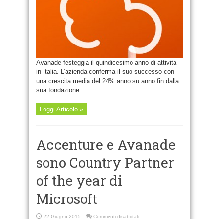
Avanade festeggia il quindicesimo anno di attività
in Italia. L’azienda conferma il suo successo con
una crescita media del 24% anno su anno fin dalla
sua fondazione
Leggi Articolo »
Accenture e Avanade
sono Country Partner
of the year di
Microsoft
su
22 Giugno 2015
Commenti disabilitati