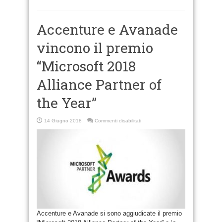
Accenture e Avanade
vincono il premio
“Microsoft 2018
Alliance Partner of
the Year”
su
14 Giugno 2018
Commenti disabilitati
Accenture
e
Avanade
vincono
il
premio
“Microsoft
2018
Alliance
Partner
of
the
Year”
Accenture e Avanade si sono aggiudicate il premio