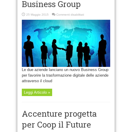
Business Group
su
25 Maggio 2015
Commenti disabilitati
Accenture
e
Oracle
creano
un
nuovo
Business
Group
Le due aziende lanciano un nuovo Business Group
per favorire la trasformazione digitale delle aziende
attraverso il cloud
Leggi Articolo »
Accenture progetta
per Coop il Future