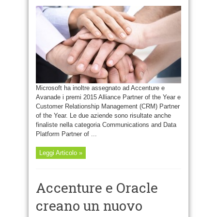
Accenture
e
Avanade
sono
Country
Partner
of
the
year
di
Microsoft
Microsoft ha inoltre assegnato ad Accenture e
Avanade i premi 2015 Alliance Partner of the Year e
Customer Relationship Management (CRM) Partner
of the Year. Le due aziende sono risultate anche
finaliste nella categoria Communications and Data
Platform Partner of ...
Leggi Articolo »
Accenture e Oracle
creano un nuovo