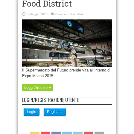
Food District
su
5 Maggio 2015
Commenti disabilitati
Accenture
progetta
per
Coop
il
Future
Food
District
Il Supermercato del Futuro prende vita all’interno di
Expo Milano 2015
Leggi Articolo »
LOGIN/REGISTRAZIONE UTENTE
Login
Registrati