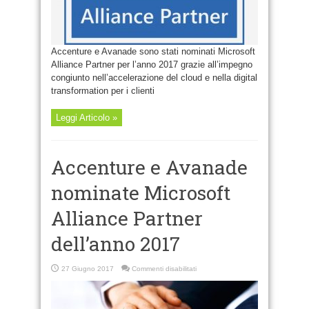
Accenture e Avanade sono stati nominati Microsoft
Alliance Partner per l’anno 2017 grazie all’impegno
congiunto nell’accelerazione del cloud e nella digital
transformation per i clienti
Leggi Articolo »
Accenture e Avanade
nominate Microsoft
Alliance Partner
dell’anno 2017
su
27 Giugno 2017
Commenti disabilitati
Accenture
e
Avanade
nominate
Microsoft