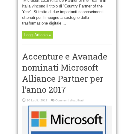
“Microsoft 2018 Alliance Partner of the Year” e in
Italia vincono il titolo di “Country Partner of the
Year”. Si tratta di due importanti riconoscimenti
ottenuti per l’impegno a sostegno della
trasformazione digitale ...
Leggi Articolo »
Accenture e Avanade
nominati Microsoft
Alliance Partner per
l’anno 2017
su
20 Luglio 2017
Commenti disabilitati
Accenture
e
Avanade
nominati
Microsoft
Alliance
Partner
per
l’anno
2017