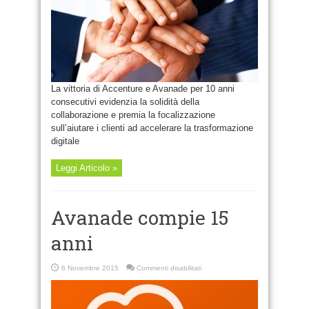
Alliance
Partner
dell’anno
2017
La vittoria di Accenture e Avanade per 10 anni
consecutivi evidenzia la solidità della
collaborazione e premia la focalizzazione
sull’aiutare i clienti ad accelerare la trasformazione
digitale
Leggi Articolo »
Avanade compie 15
anni
su
6 Novembre 2015
Commenti disabilitati
Avanade
compie
15
anni