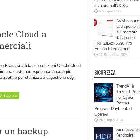
il valore nell’UC&C
5 Giugno 2025
AVM annunc
la disponibili
acle Cloud a
sul mercato
italiano del
merciali
FRITZ!Box 5690 Pro
Edition International
12 Settembre 2024
po Prada si affida alle soluzioni Oracle Cloud
SICUREZZA
rire una customer experience ancora più
lizzata e per ottimizzare la gestione degli
TrendAI è
Trusted Part
Articolo »
nel Cyber
Partner
Program Daybreak di
OpenAI
26 Giugno 2026
er un backup
Sicurezza olt
l’endpoint