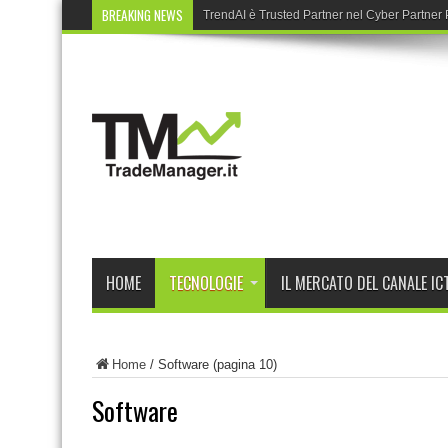
BREAKING NEWS
TrendAI è Trusted Partner nel Cyber Partne
HOME
TECNOLOGIE
IL MERCATO DEL CANALE IC
Home
/
Software
(pagina 10)
Software