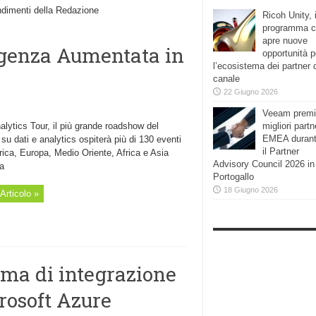
ondimenti della Redazione
Ricoh Unity, i
programma 
apre nuove
ligenza Aumentata in
opportunità p
l’ecosistema dei partner 
canale
22 Giugno 2026
Veeam premi
alytics Tour, il più grande roadshow del
migliori partn
EMEA duran
u dati e analytics ospiterà più di 130 eventi
il Partner
ica, Europa, Medio Oriente, Africa e Asia
Advisory Council 2026 in
ca
Portogallo
18 Giugno 2026
Articolo »
rma di integrazione
rosoft Azure