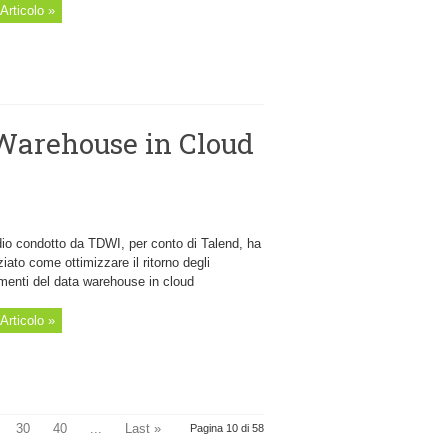
Articolo »
 Warehouse in Cloud
dio condotto da TDWI, per conto di Talend, ha
iato come ottimizzare il ritorno degli
imenti del data warehouse in cloud
Articolo »
30
40
...
Last »
Pagina 10 di 58