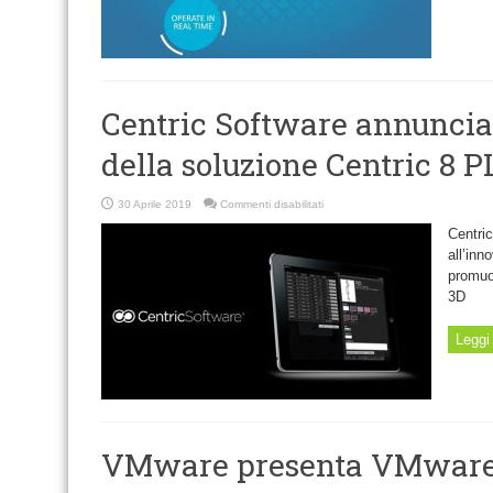
Centric Software annuncia 
della soluzione Centric 8 
su
30 Aprile 2019
Commenti disabilitati
Centric
Software
Centri
annuncia
l’ultima
all’in
versione
promuov
della
soluzione
3D
Centric
8
PLM
Leggi 
VMware presenta VMware 