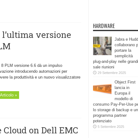
HARDWARE
l’ultima versione
Jabra e Hudd
PLM
collaborano 
portare la
semplicità
plug-and-play nelle grand
c 8 PLM versione 6.6 dà un impulso
sale riunioni
novazione introducendo automazioni per
29 Settembre 2025
ere la produttività e un nuovo visualizzatore
Object First
lancia in
Europa il
Articolo »
modello di
consumo Pay-Per-Use p
lo storage di backup e un
programma partner
potenziato
Cloud on Dell EMC
5 Settembre 2025