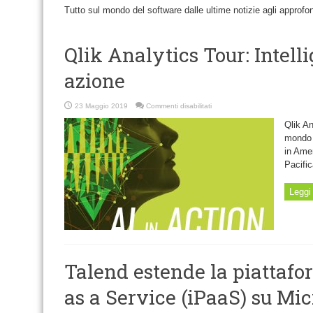
Tutto sul mondo del software dalle ultime notizie agli approf
Qlik Analytics Tour: Intel
azione
su
23 Maggio 2019
Commenti disabilitati
Qlik
Analytics
Qlik An
Tour:
Intelligenza
mondo s
Aumentata
in Amer
in
azione
Pacifi
Leggi 
Talend estende la piattafo
as a Service (iPaaS) su Mic