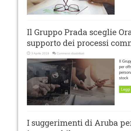
multi-
cloud
Il Gruppo Prada sceglie Or
supporto dei processi com
su
3 Aprile 2019
Commenti disabilitati
Il
Gruppo
Il Grup
Prada
sceglie
per off
Oracle
persona
Cloud
a
stock
supporto
dei
processi
commerciali
Leggi 
I suggerimenti di Aruba p