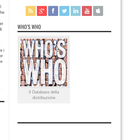
l
che
er
WHO’S WHO
di
a i
er
te
Il Database della
distribuzione