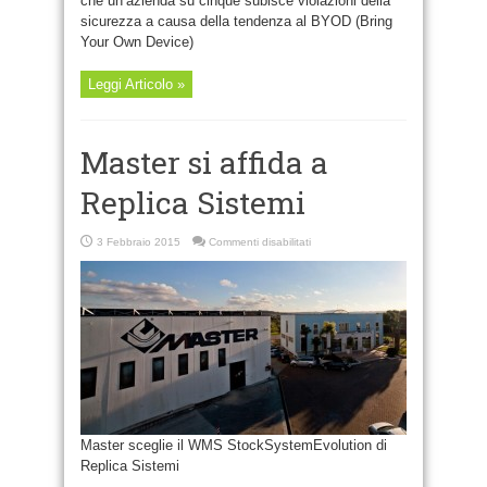
che un’azienda su cinque subisce violazioni della
sicurezza a causa della tendenza al BYOD (Bring
Your Own Device)
Leggi Articolo »
Master si affida a
Replica Sistemi
su
3 Febbraio 2015
Commenti disabilitati
Master
si
affida
a
Replica
Sistemi
Master sceglie il WMS StockSystemEvolution di
Replica Sistemi