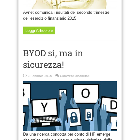
Avnet comunica i risultati del secondo trimestre
dell’esercizio finanziario 2015
Leggi Articolo »
BYOD sì, ma in
sicurezza!
su
3 Febbraio 2015
Commenti disabilitati
BYOD
sì,
ma
in
sicurezza!
Da una ricerca condotta per conto di HP emerge