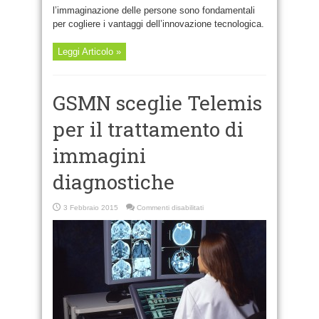
l’immaginazione delle persone sono fondamentali
per cogliere i vantaggi dell’innovazione tecnologica.
Leggi Articolo »
GSMN sceglie Telemis
per il trattamento di
immagini
diagnostiche
su
3 Febbraio 2015
Commenti disabilitati
GSMN
sceglie
Telemis
per
il
trattamento
di
immagini
diagnostiche