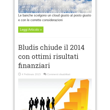
Le banche scelgono un cloud giusto al posto giusto
e con le corrette considerazioni
Leggi Articolo »
Bludis chiude il 2014
con ottimi risultati
finanziari
su
4 Febbraio 2015
Commenti disabilitati
Bludis
chiude
il
2014
con
ottimi
risultati
finanziari