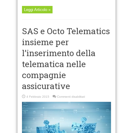
Leggi Articolo »
SAS e Octo Telematics
insieme per
l’inserimento della
telematica nelle
compagnie
assicurative
su
4 Febbraio 2015
Commenti disabilitati
SAS
e
Octo
Telematics
insieme
per
l’inserimento
della
telematica
nelle
compagnie