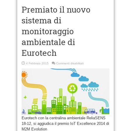
Premiato il nuovo
sistema di
monitoraggio
ambientale di
Eurotech
su
4 Febbraio 2015
Commenti disabilitati
Premiato
il
nuovo
sistema
di
monitoraggio
ambientale
di
Eurotech
Eurotech con la centralina ambientale ReliaSENS
18-12, si aggiudica il premio IoT Excellence 2014 di
M2M Evolution