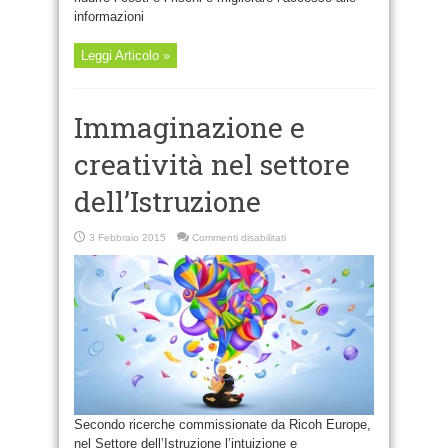
informazioni
Leggi Articolo »
Immaginazione e
creatività nel settore
dell’Istruzione
su
3 Febbraio 2015
Commenti disabilitati
Immaginazione
e
creatività
nel
settore
dell’Istruzione
Secondo ricerche commissionate da Ricoh Europe,
nel Settore dell’Istruzione l’intuizione e