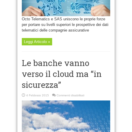
assicurative
Octo Telematics e SAS uniscono le proprie forze
per portare su livelli superiori le prospettive dei dati
telematici delle compagnie assicurative
Leggi Articolo »
Le banche vanno
verso il cloud ma “in
sicurezza”
su
4 Febbraio 2015
Commenti disabilitati
Le
banche
vanno
verso
il
cloud
ma
“in
sicurezza”