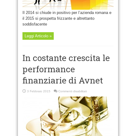
Il 2014 si chiude in positivo per l’azienda romana e
il 2015 si prospetta frizzante e altrettanto
soddisfacente
Leggi Articolo »
In costante crescita le
performance
finanziarie di Avnet
su
3 Febbraio 2015
Commenti disabilitati
In
costante
crescita
le
performance
finanziarie
di
Avnet