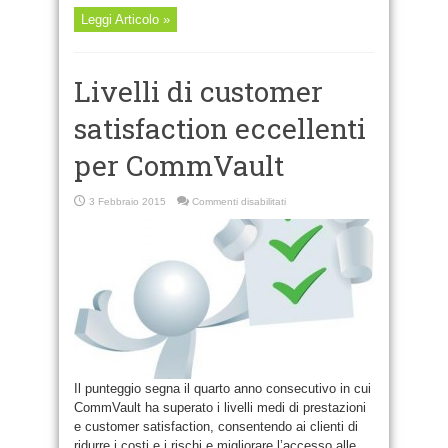
Leggi Articolo »
Livelli di customer
satisfaction eccellenti
per CommVault
su
3 Febbraio 2015
Commenti disabilitati
Livelli
di
customer
satisfaction
eccellenti
per
CommVault
Il punteggio segna il quarto anno consecutivo in cui
CommVault ha superato i livelli medi di prestazioni
e customer satisfaction, consentendo ai clienti di
ridurre i costi e i rischi e migliorare l’accesso alle