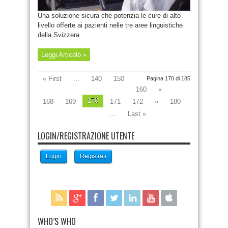
Una soluzione sicura che potenzia le cure di alto
livello offerte ai pazienti nelle tre aree linguistiche
della Svizzera
Leggi Articolo »
« First
...
140
150
Pagina 170 di 185
160
«
170
168
169
171
172
»
180
...
Last »
LOGIN/REGISTRAZIONE UTENTE
Login
Registrati
WHO’S WHO