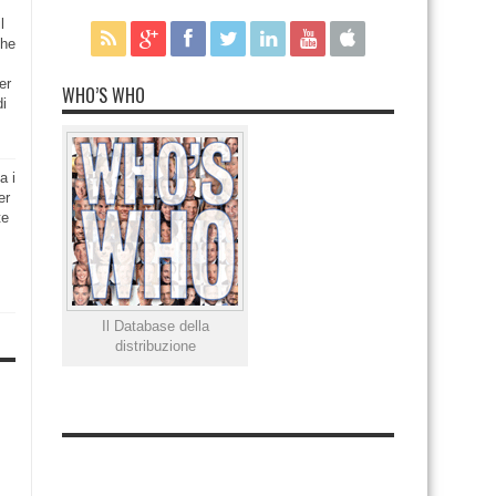
l
che
er
WHO’S WHO
di
a i
er
te
Il Database della
distribuzione