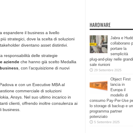
HARDWARE
 a espandere il business a livello
Jabra e Hudd
iù strategici, dove la scelta di soluzioni
collaborano 
takeholder diventano asset distintivi.
portare la
semplicità
la responsabilità delle strategie
plug-and-play nelle grand
le aziende
che hanno già scelto Medallia
sale riunioni
 business
, con l’acquisizione di nuovi
29 Settembre 2025
Object First
di Padova e con un Executive MBA al
lancia in
Europa il
 gestione commerciale di soluzioni
modello di
okia, Ansys. Nel suo ultimo incarico in
consumo Pay-Per-Use p
anti clienti, offrendo inoltre consulenza ai
lo storage di backup e un
di business.
programma partner
potenziato
5 Settembre 2025