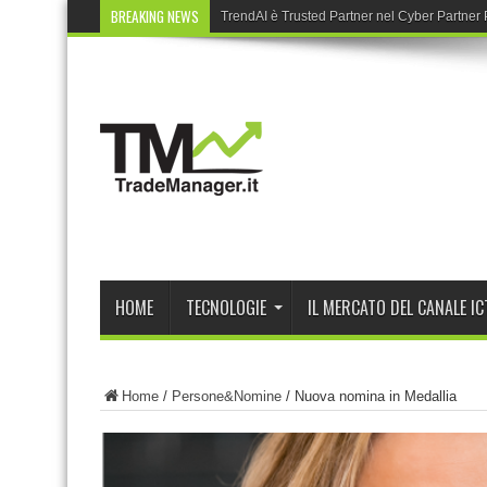
BREAKING NEWS
TrendAI è Trusted Partner nel Cyber Partne
HOME
TECNOLOGIE
IL MERCATO DEL CANALE IC
Home
/
Persone&Nomine
/
Nuova nomina in Medallia