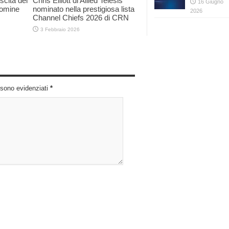
scita del
Chris Elliott di Allied Telesis
16 Giugno
nomine
nominato nella prestigiosa lista
2026
Channel Chiefs 2026 di CRN
3 Febbraio 2026
i sono evidenziati
*