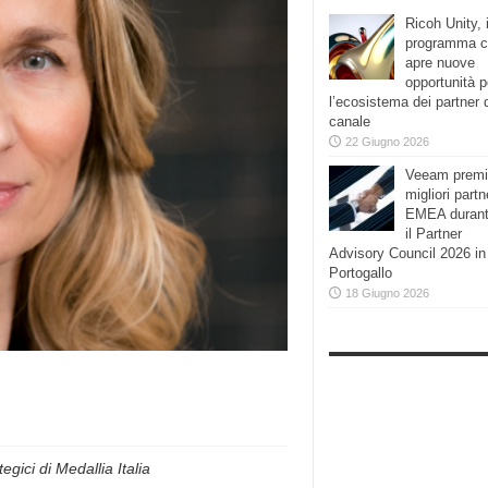
Ricoh Unity, i
programma 
apre nuove
opportunità p
l’ecosistema dei partner 
canale
22 Giugno 2026
Veeam premi
migliori partn
EMEA duran
il Partner
Advisory Council 2026 in
Portogallo
18 Giugno 2026
egici di Medallia Italia