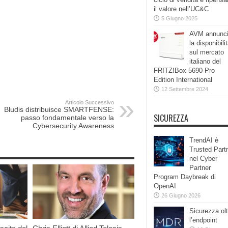
il valore nell’UC&C
5 Giugno 2025
AVM annunc
la disponibili
sul mercato
italiano del
FRITZ!Box 5690 Pro
Edition International
12 Settembre 2024
Articolo Successivo
Bludis distribuisce SMARTFENSE:
SICUREZZA
passo fondamentale verso la
Cybersecurity Awareness
TrendAI è
Trusted Part
nel Cyber
Partner
Program Daybreak di
OpenAI
26 Giugno 2026
Sicurezza olt
l’endpoint