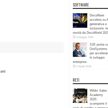
SOFTWARE
DocuWare
accelera su 
generativa e
inclusione, le
novità da DocuWorld 202
6 Maggio 2026
S2E punta s
OutSystems
per accelera
lo sviluppo
enterprise
2 Aprile 2026
arti
RETI
Wildix Sales
Academy
2025:
scomporre il
ciclo di vendita e ripensa