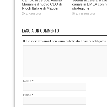
Cambio al vertice: Alberto
Veeam accelera la cre
Mariani è il nuovo CEO di
canale in EMEA con 
Ricoh Italia e di Mauden
strategiche
17 Aprile 2026
13 Febbraio 2026
LASCIA UN COMMENTO
Il tuo indirizzo email non verrà pubblicato.I campi obbligator
Nome
*
Email
*