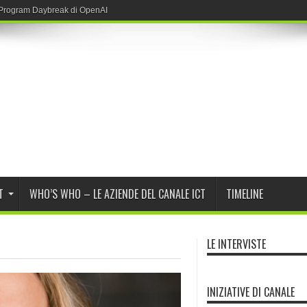
r Program Daybreak di OpenAI
T
WHO’S WHO – LE AZIENDE DEL CANALE ICT
TIMELINE
LE INTERVISTE
INIZIATIVE DI CANALE