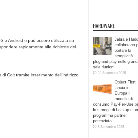
HARDWARE
Jabra e Hudd
OS e Android e può essere utilizzata su
collaborano 
ispondere rapidamente alle richieste dei
portare la
semplicità
plug-and-play nelle grand
sale riunioni
29 Settembre 2025
di Colt tramite inserimento dell’indirizzo
Object First
lancia in
Europa il
modello di
consumo Pay-Per-Use p
lo storage di backup e un
programma partner
potenziato
5 Settembre 2025