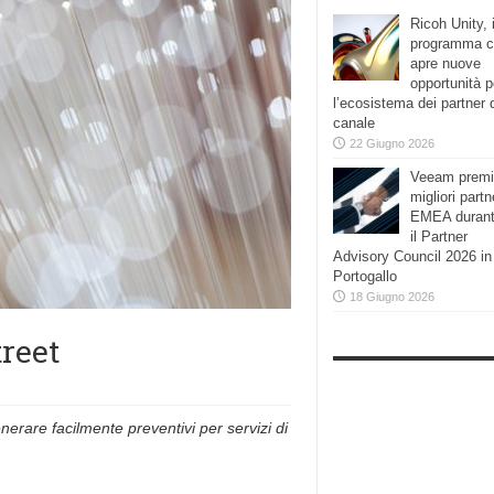
Ricoh Unity, i
programma 
apre nuove
opportunità p
l’ecosistema dei partner 
canale
22 Giugno 2026
Veeam premi
migliori partn
EMEA duran
il Partner
Advisory Council 2026 in
Portogallo
18 Giugno 2026
treet
nerare facilmente preventivi per servizi di