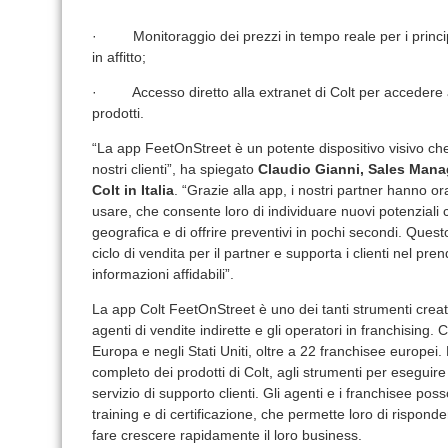
· Monitoraggio dei prezzi in tempo reale per i principali
in affitto;
· Accesso diretto alla extranet di Colt per accedere a
prodotti.
“La app FeetOnStreet è un potente dispositivo visivo ch
nostri clienti”, ha spiegato
Claudio Gianni, Sales Manage
Colt in Italia
. “Grazie alla app, i nostri partner hanno 
usare, che consente loro di individuare nuovi potenziali c
geografica e di offrire preventivi in pochi secondi. Ques
ciclo di vendita per il partner e supporta i clienti nel p
informazioni affidabili”.
La app Colt FeetOnStreet è uno dei tanti strumenti creati
agenti di vendite indirette e gli operatori in franchising. 
Europa e negli Stati Uniti, oltre a 22 franchisee europei.
completo dei prodotti di Colt, agli strumenti per eseguire 
servizio di supporto clienti. Gli agenti e i franchisee posso
training e di certificazione, che permette loro di risponde
fare crescere rapidamente il loro business.