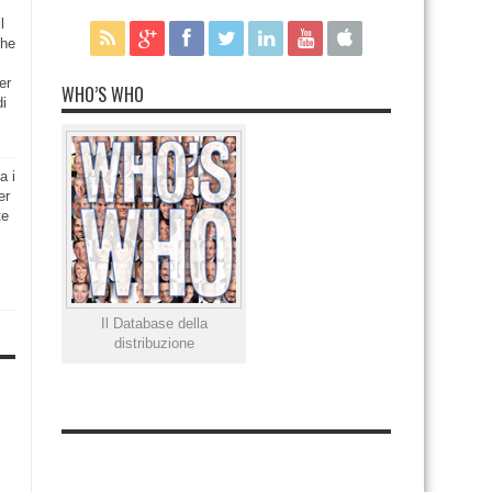
l
che
er
WHO’S WHO
di
a i
er
te
Il Database della
distribuzione