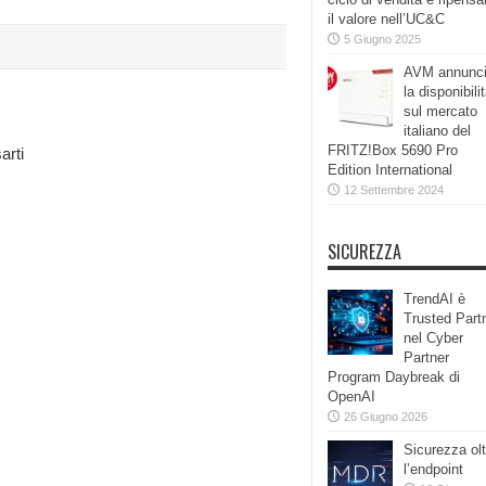
il valore nell’UC&C
5 Giugno 2025
AVM annunc
la disponibili
sul mercato
italiano del
FRITZ!Box 5690 Pro
arti
Edition International
12 Settembre 2024
SICUREZZA
TrendAI è
Trusted Part
nel Cyber
Partner
Program Daybreak di
OpenAI
26 Giugno 2026
Sicurezza olt
l’endpoint