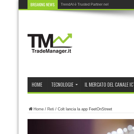
BREAKING NEWS
TrendAI è Trusted Partner nel Cyber Partne
HOME
TECNOLOGIE
IL MERCATO DEL CANALE IC
Home
/
Reti
/
Colt lancia la app FeetOnStreet