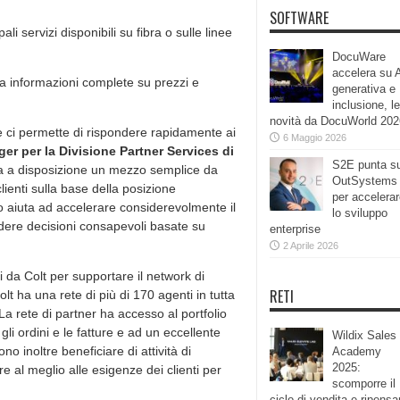
SOFTWARE
 servizi disponibili su fibra o sulle linee
DocuWare
accelera su 
 informazioni complete su prezzi e
generativa e
inclusione, le
novità da DocuWorld 202
e ci permette di rispondere rapidamente ai
6 Maggio 2026
r per la Divisione Partner Services di
S2E punta s
ora a disposizione un mezzo semplice da
OutSystems
lienti sulla base della posizione
per accelera
to aiuta ad accelerare considerevolmente il
lo sviluppo
rendere decisioni consapevoli basate su
enterprise
2 Aprile 2026
 da Colt per supportare il network di
RETI
Colt ha una rete di più di 170 agenti in tutta
 La rete di partner ha accesso al portfolio
gli ordini e le fatture e ad un eccellente
Wildix Sales
no inoltre beneficiare di attività di
Academy
2025:
re al meglio alle esigenze dei clienti per
scomporre il
ciclo di vendita e ripensa