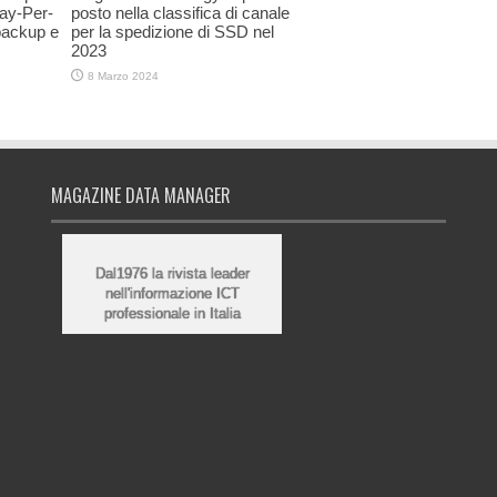
ay-Per-
posto nella classifica di canale
backup e
per la spedizione di SSD nel
2023
8 Marzo 2024
MAGAZINE DATA MANAGER
Dal1976 la rivista leader
nell'informazione ICT
professionale in Italia