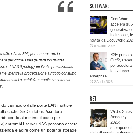
SOFTWARE
DocuWare
accelera su 
generativa e
inclusione, le
novità da DocuWorld 202
6 Maggio 2026
ed efficaci alle PMI, per aumentarne la
S2E punta s
OutSystems
anager of the storage division di Intel
per accelera
isce ai NAS Synology un livello prestazionale
lo sviluppo
di file, mentre la progettazione a ridotto consumo
enterprise
 andando così a soddisfare quelle che sono le
2 Aprile 2026
e”.
RETI
endo vantaggio dalle porte LAN multiple
alla cache SSD di lettura/scrittura
Wildix Sales
Academy
 riducendo al minimo il costo per
2025:
er-V, entrambi i server NAS possono essere
scomporre il
ll’azienda e agire come un potente storage
ciclo di vendita e ripensa