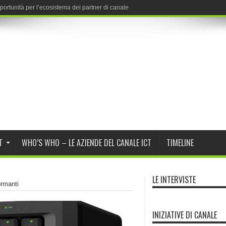
ortunità per l’ecosistema dei partner di canale
T
WHO’S WHO – LE AZIENDE DEL CANALE ICT
TIMELINE
LE INTERVISTE
ormanti
INIZIATIVE DI CANALE