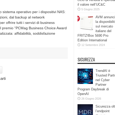
il valore nell’UC&C
5 Giugno 2025
sistema operativo per i dispositivi NAS:
ioni, dal backup al network
AVM annunc
la disponibili
offrire tutti i servizi di business
sul mercato
to il premio “PCMag Business Choice Award
italiano del
lizzata: affidabilità, soddisfazione
FRITZ!Box 5690 Pro
Edition International
12 Settembre 2024
SICUREZZA
TrendAI è
Trusted Part
arti
nel Cyber
Partner
Program Daybreak di
OpenAI
26 Giugno 2026
Sicurezza olt
l’endpoint