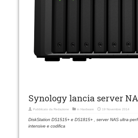
Synology lancia server NA
Pubblicato da
Redazione
in
Hardware
19 Novembre 2014
DiskStation DS1515+ e DS1815+ , server NAS ultra-perfo
intensive e codifica