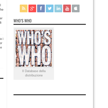
l
che
er
WHO’S WHO
di
a i
er
te
Il Database della
distribuzione