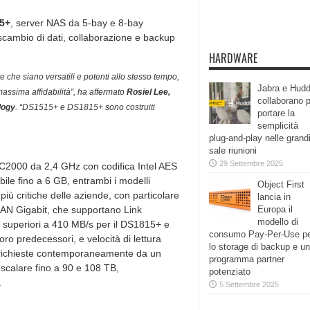
5+
, server NAS da 5-bay e 8-bay
scambio di dati, collaborazione e backup
HARDWARE
 che siano versatili e potenti allo stesso tempo,
Jabra e Hudd
assima affidabilità”, ha affermato
Rosiel Lee,
collaborano 
logy
. “DS1515+ e DS1815+ sono costruiti
portare la
semplicità
plug-and-play nelle grand
sale riunioni
29 Settembre 2025
a C2000 da 2,4 GHz con codifica Intel AES
le fino a 6 GB, entrambi i modelli
Object First
più critiche delle aziende, con particolare
lancia in
e LAN Gigabit, che supportano Link
Europa il
modello di
ura superiori a 410 MB/s per il DS1815+ e
consumo Pay-Per-Use p
ro predecessori, e velocità di lettura
lo storage di backup e un
ù richieste contemporaneamente da un
programma partner
calare fino a 90 e 108 TB,
potenziato
.
5 Settembre 2025