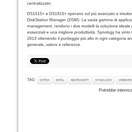
centralizzato.
DS1515+ e DS1815+ operano sul più avanzato e intuitivo 
DiskStation Manager (DSM). La vasta gamma di applicaz
management, rendono i due modelli la soluzione ideale per 
essenziali e una migliore produttività. Synology ha vin
2013 ottenendo il punteggio più alto in ogni categoria ana
generale, valore e referenze.
TAG:
CITRIX
INTEL
MICROSOFT
SYNOLOGY
VMWARE
Potrebbe interess