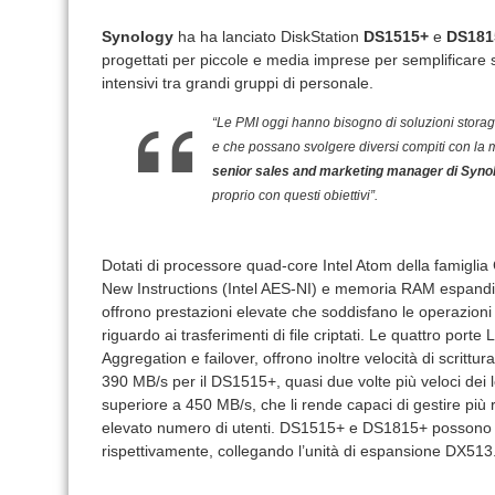
Synology
ha ha lanciato DiskStation
DS1515+
e
DS181
progettati per piccole e media imprese per semplificare 
intensivi tra grandi gruppi di personale.
“Le PMI oggi hanno bisogno di soluzioni storage
e che possano svolgere diversi compiti con la m
senior sales and marketing manager di Syno
proprio con questi obiettivi”.
Dotati di processore quad-core Intel Atom della famigli
New Instructions (Intel AES-NI) e memoria RAM espandibi
offrono prestazioni elevate che soddisfano le operazioni 
riguardo ai trasferimenti di file criptati. Le quattro port
Aggregation e failover, offrono inoltre velocità di scritt
390 MB/s per il DS1515+, quasi due volte più veloci dei lo
superiore a 450 MB/s, che li rende capaci di gestire pi
elevato numero di utenti. DS1515+ e DS1815+ possono s
rispettivamente, collegando l’unità di espansione DX513