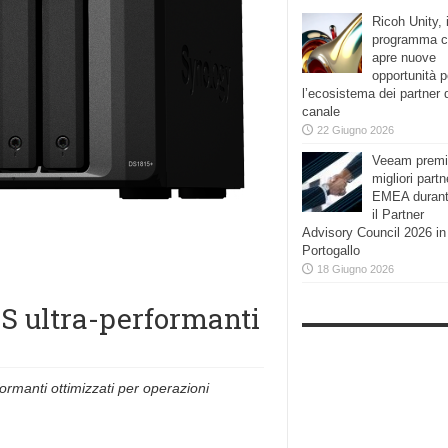
Ricoh Unity, i
programma 
apre nuove
opportunità p
l’ecosistema dei partner 
canale
22 Giugno 2026
Veeam premi
migliori partn
EMEA duran
il Partner
Advisory Council 2026 in
Portogallo
18 Giugno 2026
S ultra-performanti
rmanti ottimizzati per operazioni