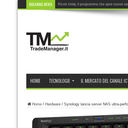
BREAKING NEWS
Ricoh Unity, il programma che apre nuove opp
HOME
TECNOLOGIE
IL MERCATO DEL CANALE IC
Home
/
Hardware
/
Synology lancia server NAS ultra-perf