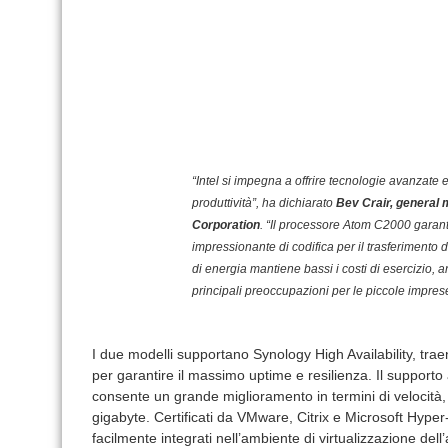
“Intel si impegna a offrire tecnologie avanzate 
produttività”, ha dichiarato
Bev Crair, general m
Corporation
. “Il processore Atom C2000 garant
impressionante di codifica per il trasferimento 
di energia mantiene bassi i costi di esercizio,
principali preoccupazioni per le piccole impres
I due modelli supportano Synology High Availability, tra
per garantire il massimo uptime e resilienza. Il supporto 
consente un grande miglioramento in termini di velocità,
gigabyte. Certificati da VMware, Citrix e Microsoft Hyp
facilmente integrati nell’ambiente di virtualizzazione de