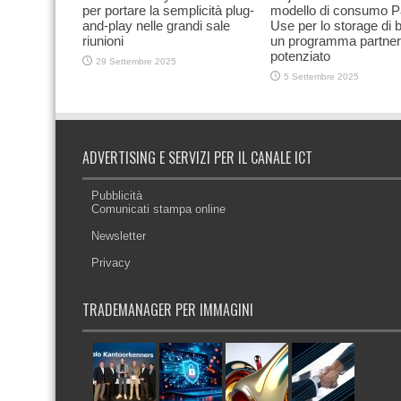
per portare la semplicità plug-
modello di consumo P
and-play nelle grandi sale
Use per lo storage di 
riunioni
un programma partner
potenziato
29 Settembre 2025
5 Settembre 2025
ADVERTISING E SERVIZI PER IL CANALE ICT
Pubblicità
Comunicati stampa online
Newsletter
Privacy
TRADEMANAGER PER IMMAGINI