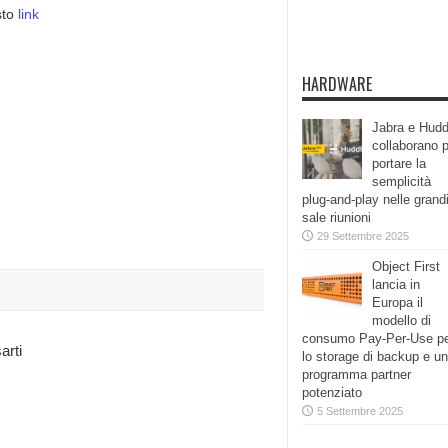
sto
link
HARDWARE
Jabra e Hudd
collaborano 
portare la
semplicità
plug-and-play nelle grand
sale riunioni
29 Settembre 2025
Object First
lancia in
Europa il
modello di
consumo Pay-Per-Use p
arti
lo storage di backup e un
programma partner
potenziato
5 Settembre 2025