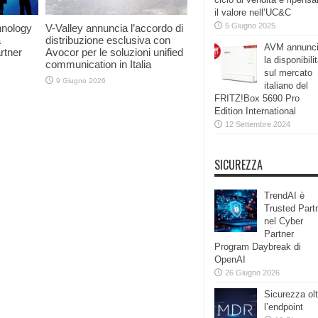
il valore nell’UC&C
5 Giugno 2025
hnology
V-Valley annuncia l’accordo di
a
distribuzione esclusiva con
AVM annunc
rtner
Avocor per le soluzioni unified
la disponibili
communication in Italia
sul mercato
9 Giugno 2026
italiano del
FRITZ!Box 5690 Pro
Edition International
12 Settembre 2024
SICUREZZA
TrendAI è
Trusted Part
nel Cyber
Partner
Program Daybreak di
OpenAI
26 Giugno 2026
Sicurezza olt
l’endpoint