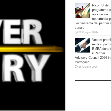
Ricoh Unity, i
programma 
apre nuove
opportunità p
l’ecosistema dei partner 
canale
22 Giugno 2026
Veeam premi
migliori partn
EMEA duran
il Partner
Advisory Council 2026 in
Portogallo
18 Giugno 2026