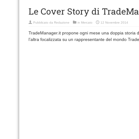
Le Cover Story di TradeMa
Pubblicato da
Redazione
in
Mercato
12 Novembre 2014
TradeManager.it propone ogni mese una doppia storia d
l’altra focalizzata su un rappresentante del mondo Trade