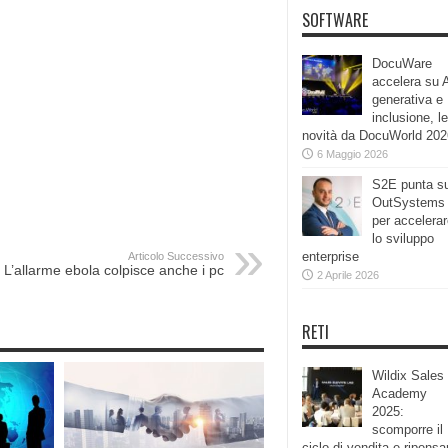
SOFTWARE
DocuWare
accelera su 
generativa e
inclusione, le
novità da DocuWorld 202
6 Maggio 2026
S2E punta s
OutSystems
per accelera
lo sviluppo
enterprise
Articolo Successivo
L’allarme ebola colpisce anche i pc
2 Aprile 2026
RETI
Wildix Sales
Academy
2025:
scomporre il
ciclo di vendita e ripensa