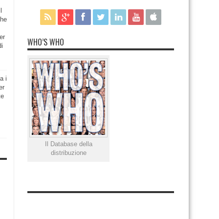
l
che
er
WHO’S WHO
di
a i
er
te
Il Database della
distribuzione