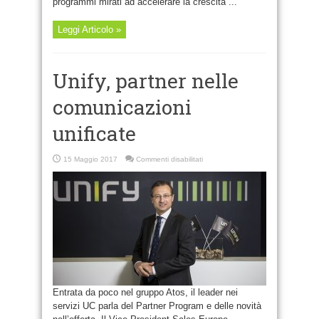
programmi mirati ad accelerare la crescita ...
Leggi Articolo »
Unify, partner nelle
comunicazioni
unificate
su
15 Maggio 2017
Commenti disabilitati
Unify,
partner
nelle
comunicazioni
unificate
Entrata da poco nel gruppo Atos, il leader nei
servizi UC parla del Partner Program e delle novità