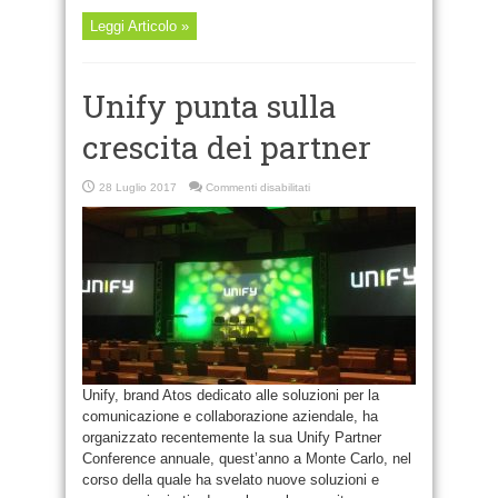
Leggi Articolo »
Unify punta sulla
crescita dei partner
su
28 Luglio 2017
Commenti disabilitati
Unify
punta
sulla
crescita
dei
partner
Unify, brand Atos dedicato alle soluzioni per la
comunicazione e collaborazione aziendale, ha
organizzato recentemente la sua Unify Partner
Conference annuale, quest’anno a Monte Carlo, nel
corso della quale ha svelato nuove soluzioni e