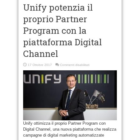
Unify potenzia il
proprio Partner
Program con la
piattaforma Digital
Channel
su
17 Ottobre 2017
Commenti disabilitati
Unify
potenzia
il
proprio
Partner
Program
con
la
piattaforma
Digital
Channel
Unify ottimizza il proprio Partner Program con
Digital Channel, una nuova piattaforma che realizza
campagne di digital marketing automatizzate