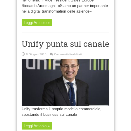
nell’offerta. Il Vice President Sales Europe
Riccardo Ardemagni: «Siamo un partner importante
nella digital transformation delle aziende»
Leggi Articolo »
Unify punta sul canale
su
8 Giugno 2016
Commenti disabilitati
Unify
punta
sul
canale
Unify trasforma il proprio modello commerciale,
spostando il business sul canale
Leggi Articolo »