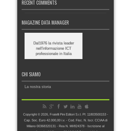
RECENT COMMENTS
MAGAZINE DATA MANAGER
Dal1976 la rivista leader
nell'informazione ICT
professionale in Italia
CHI SIAMO
La nostra storia
Copyright © 2026, Fratelli Pini Editori S.r.l. PI: 11803500153 -
Cap. Soc. Euro 42.000,00 i.v. - Cod. Fisc. N. Iscr. CCIAA di
Milano 00368320131 - Rea N. MI/824378 - Iscrizione al