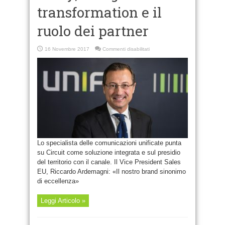
transformation e il
ruolo dei partner
su
16 Novembre 2017
Commenti disabilitati
Unify,
la
digital
transformation
e
il
ruolo
dei
partner
Lo specialista delle comunicazioni unificate punta
su Circuit come soluzione integrata e sul presidio
del territorio con il canale. Il Vice President Sales
EU, Riccardo Ardemagni: «Il nostro brand sinonimo
di eccellenza»
Leggi Articolo »