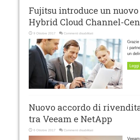
Fujitsu introduce un nuovo 
Hybrid Cloud Channel-Cen
su
9 Ottobre 2017
Commenti disabilitati
Fujitsu
introduce
Grazie 
un
nuovo
i partn
portfolio
un deli
di
offerta
Hybrid
Cloud
Leggi 
Channel-
Centric
Nuovo accordo di rivendita
tra Veeam e NetApp
su
6 Ottobre 2017
Commenti disabilitati
Nuovo
accordo
Veeam S