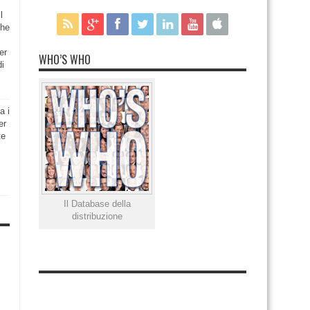
l
che
er
WHO’S WHO
di
a i
er
te
Il Database della
distribuzione