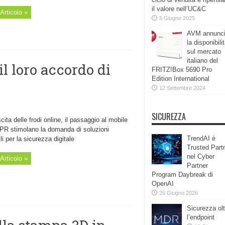
il valore nell’UC&C
Articolo »
5 Giugno 2025
AVM annunc
la disponibili
sul mercato
italiano del
l loro accordo di
FRITZ!Box 5690 Pro
Edition International
12 Settembre 2024
SICUREZZA
cita delle frodi online, il passaggio al mobile
DPR stimolano la domanda di soluzioni
TrendAI è
ili per la sicurezza digitale
Trusted Part
nel Cyber
Articolo »
Partner
Program Daybreak di
OpenAI
26 Giugno 2026
Sicurezza olt
l’endpoint