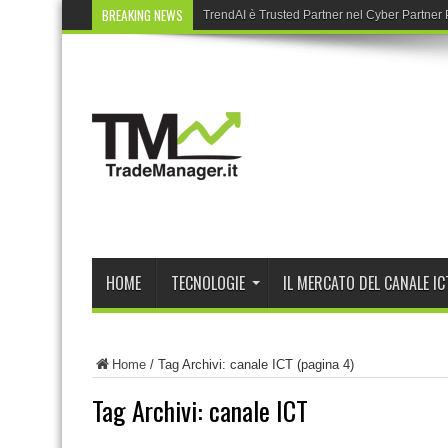
BREAKING NEWS
TrendAI è Trusted Partner nel Cyber Partne
HOME
TECNOLOGIE
IL MERCATO DEL CANALE IC
Home
/
Tag Archivi: canale ICT
(pagina 4)
Tag Archivi:
canale ICT