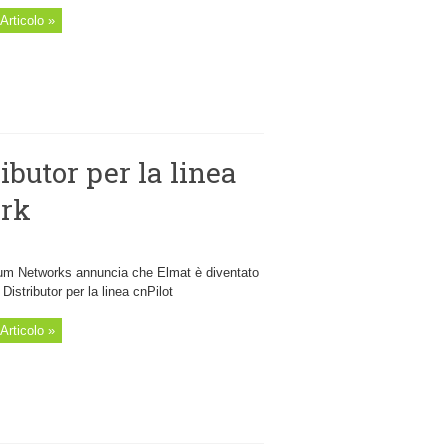
Articolo »
butor per la linea
ork
m Networks annuncia che Elmat è diventato
Distributor per la linea cnPilot
Articolo »