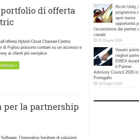
Ricoh Unity, i
portfolio di offerta
programma 
apre nuove
tric
opportunità p
l’ecosistema dei partner 
canale
22 Giugno 2026
all’offerta Hybrid Cloud Channel-Centric
er di Fujitsu possono contare su un accesso e
Veeam premi
very ai clienti più semplice
migliori partn
EMEA duran
Articolo »
il Partner
Advisory Council 2026 in
Portogallo
18 Giugno 2026
 per la partnership
oftware, l’innovativo fornitore di soluzioni