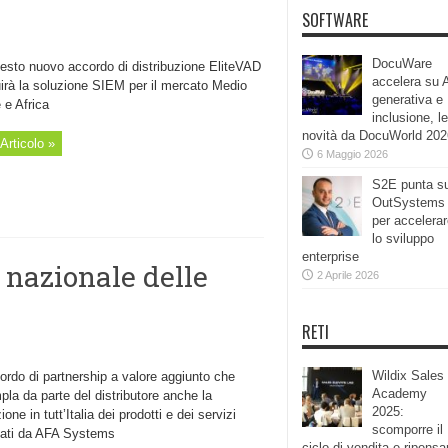
SOFTWARE
DocuWare
esto nuovo accordo di distribuzione EliteVAD
accelera su 
uirà la soluzione SIEM per il mercato Medio
generativa e
 e Africa
inclusione, le
novità da DocuWorld 202
Articolo »
6 Maggio 2026
S2E punta s
OutSystems
per accelera
lo sviluppo
enterprise
 nazionale delle
2 Aprile 2026
RETI
Wildix Sales
ordo di partnership a valore aggiunto che
Academy
la da parte del distributore anche la
2025:
one in tutt’Italia dei prodotti e dei servizi
scomporre il
pati da AFA Systems
ciclo di vendita e ripensa