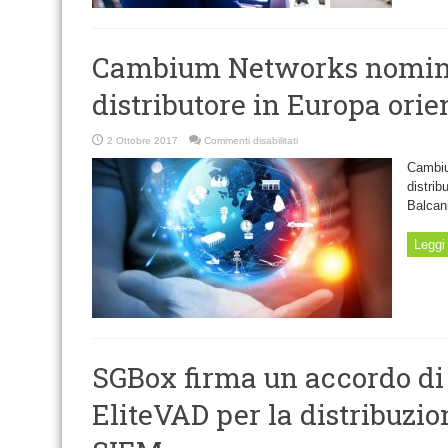
Cambium Networks nomin
distributore in Europa orie
su
2 Ottobre 2017
Commenti disabilitati
Cambium
Networks
Cambiu
nomina
Ingram
distrib
Micro
Balcani
distributore
in
Europa
orientale
Leggi 
SGBox firma un accordo di 
EliteVAD per la distribuzio