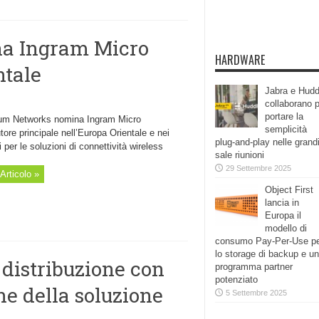
a Ingram Micro
HARDWARE
ntale
Jabra e Hudd
collaborano 
portare la
m Networks nomina Ingram Micro
semplicità
utore principale nell’Europa Orientale e nei
plug-and-play nelle grand
 per le soluzioni di connettività wireless
sale riunioni
29 Settembre 2025
Articolo »
Object First
lancia in
Europa il
modello di
consumo Pay-Per-Use p
lo storage di backup e un
distribuzione con
programma partner
potenziato
ne della soluzione
5 Settembre 2025