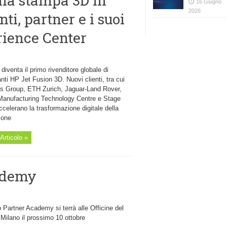
lla stampa 3D in
16 Giugno
2026
ti, partner e i suoi
rience Center
diventa il primo rivenditore globale di
ti HP Jet Fusion 3D. Nuovi clienti, tra cui
s Group, ETH Zurich, Jaguar-Land Rover,
anufacturing Technology Centre e Stage
celerano la trasformazione digitale della
ione
Articolo »
ademy
Partner Academy si terrà alle Officine del
 Milano il prossimo 10 ottobre