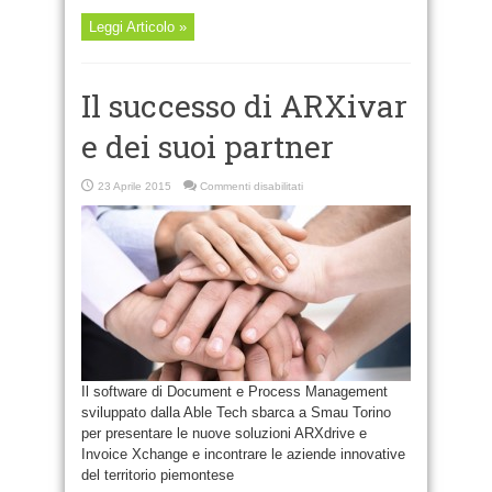
Leggi Articolo »
Il successo di ARXivar
e dei suoi partner
su
23 Aprile 2015
Commenti disabilitati
Il
successo
di
ARXivar
e
dei
suoi
partner
Il software di Document e Process Management
sviluppato dalla Able Tech sbarca a Smau Torino
per presentare le nuove soluzioni ARXdrive e
Invoice Xchange e incontrare le aziende innovative
del territorio piemontese