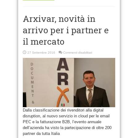
Arxivar, novità in
arrivo per i partner e
il mercato
su
27 Settembre 2016
Commenti disabilitati
Arxivar,
novità
in
arrivo
per
i
partner
e
il
mercato
Dalla classificazione dei rivenditori alla digital
disruption, al nuovo servizio in cloud per le email
PEC e la fatturazione B2B, l’evento annuale
dell’azienda ha visto la partecipazione di oltre 200
partner da tutta Italia