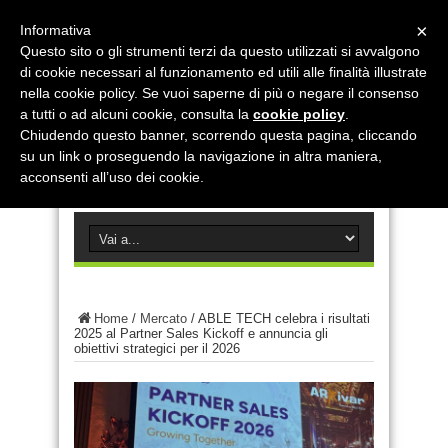
×
Informativa
Questo sito o gli strumenti terzi da questo utilizzati si avvalgono
di cookie necessari al funzionamento ed utili alle finalità illustrate
nella cookie policy. Se vuoi saperne di più o negare il consenso
a tutti o ad alcuni cookie, consulta la
cookie policy
.
Chiudendo questo banner, scorrendo questa pagina, cliccando
su un link o proseguendo la navigazione in altra maniera,
acconsenti all’uso dei cookie.
Home
/
Mercato
/
ABLE TECH celebra i risultati
2025 al Partner Sales Kickoff e annuncia gli
obiettivi strategici per il 2026