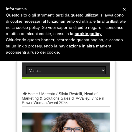
×
Informativa
Questo sito o gli strumenti terzi da questo utilizzati si avvalgono
di cookie necessari al funzionamento ed utili alle finalità illustrate
nella cookie policy. Se vuoi saperne di più o negare il consenso
a tutti o ad alcuni cookie, consulta la
cookie policy
.
Chiudendo questo banner, scorrendo questa pagina, cliccando
su un link o proseguendo la navigazione in altra maniera,
acconsenti all’uso dei cookie.
Home
/
Mercato
/
Silvia Restelli, Head of
Marketing & Solutions Sales di V-Valley, vince il
Power Woman Award 2025