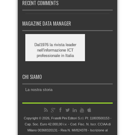
RECENT COMMENTS
MAGAZINE DATA MANAGER
Dal1976 la rivista leader
nell'informazione ICT
professionale in Italia
CHI SIAMO
La nostra storia
Copyright © 2026, Fratelli Pini Editori S.r.l. PI: 11803500153 -
Cap. Soc. Euro 42.000,00 i.v. - Cod. Fisc. N. Iscr. CCIAA di
Milano 00368320131 - Rea N. MI/824378 - Iscrizione al