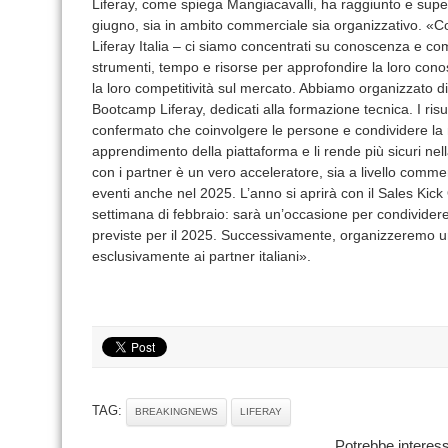
Liferay, come spiega Mangiacavalli, ha raggiunto e superat
giugno, sia in ambito commerciale sia organizzativo. «Co
Liferay Italia – ci siamo concentrati su conoscenza e c
strumenti, tempo e risorse per approfondire la loro con
la loro competitività sul mercato. Abbiamo organizzato d
Bootcamp Liferay, dedicati alla formazione tecnica. I risul
confermato che coinvolgere le persone e condividere la n
apprendimento della piattaforma e li rende più sicuri nel
con i partner è un vero acceleratore, sia a livello comme
eventi anche nel 2025. L’anno si aprirà con il Sales Kick
settimana di febbraio: sarà un’occasione per condividere c
previste per il 2025. Successivamente, organizzeremo un
esclusivamente ai partner italiani».
TAG:
BREAKINGNEWS
LIFERAY
Potrebbe interess