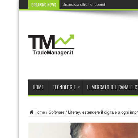
BREAKING NEWS
Sicurezza oltre l’endpoint
HOME
TECNOLOGIE
IL MERCATO DEL CANALE IC
Home
/
Software
/
Liferay, estendere il digitale a ogni imp