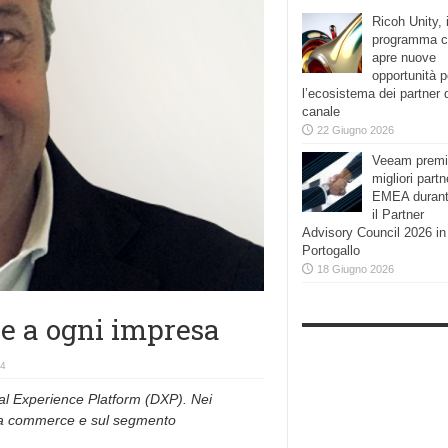
Ricoh Unity, i
programma 
apre nuove
opportunità p
l’ecosistema dei partner 
canale
22 Giugno 2026
Veeam premi
migliori partn
EMEA duran
il Partner
Advisory Council 2026 in
Portogallo
18 Giugno 2026
ale a ogni impresa
24
ital Experience Platform (DXP). Nei
rea commerce e sul segmento