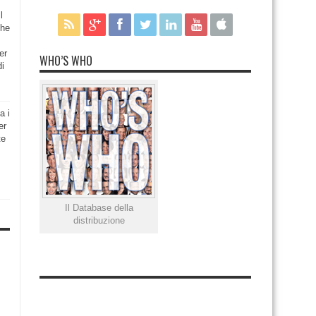
l
che
er
WHO’S WHO
di
a i
er
te
Il Database della
distribuzione