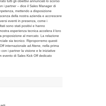
o tutti gli obiettivi annunciati lo scorso
n i partner – dice il Sales Manager di
ompetenza, mettendo a disposizione
oscenza della nostra azienda e accrescere
iversi eventi in presenza, come i
tati sono stati positivi e hanno
ostra esperienza tecnica accelera il loro
la proposizione al mercato. La relazione
rciale sia tecnico. Riproporremo questi
 Off internazionale ad Atene, nella prima
on i partner la visione e le iniziative
 evento di Sales Kick Off dedicato
arti