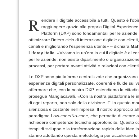
R
endere il digitale accessibile a tutti. Questo è l’ob
raggiungere grazie alla propria Digital Experienc
Platform (DXP) sono fondamentali per le aziende
ottimizzare l’intero ciclo di interazione digitale con clienti
canali e migliorando l’esperienza utente» – dichiara
Mat
Liferay Italia
. «Viviamo in un’era in cui il digitale è al 
per le aziende: non esiste dipartimento o organizzazione ch
processi, per portare avanti attività e relazioni con clienti
Le DXP sono piattaforme centralizzate che organizzano i
esperienze digitali personalizzate, coerenti e fluide sui va
affermare che, con la nostra DXP, estendiamo la cittadina
prosegue Mangiacavalli. «Con la nostra piattaforma le i
di ogni reparto, non solo della divisione IT. In questo m
silenziosa e costante nell’impresa. Il nostro approccio al
paradigma Low-code/No-code, che permette di creare app
richiedere competenze tecniche approfondite. Questo con
tempi di sviluppo e la trasformazione rapida delle idee i
stanno adottando questa metodologia per accelerare lo sv