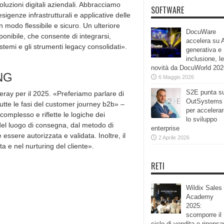
oluzioni digitali aziendali. Abbracciamo
SOFTWARE
igenze infrastrutturali e applicative delle
n modo flessibile e sicuro. Un ulteriore
DocuWare
ponibile, che consente di integrarsi,
accelera su 
istemi e gli strumenti legacy consolidati».
generativa e
inclusione, le
novità da DocuWorld 202
NG
6 Maggio 2026
S2E punta s
feray per il 2025. «Preferiamo parlare di
OutSystems
te le fasi del customer journey b2b» –
per accelera
omplesso e riflette le logiche dei
lo sviluppo
 del luogo di consegna, dal metodo di
enterprise
ssere autorizzata e validata. Inoltre, il
2 Aprile 2026
 e nel nurturing del cliente».
RETI
Wildix Sales
Academy
2025:
scomporre il
ciclo di vendita e ripensa