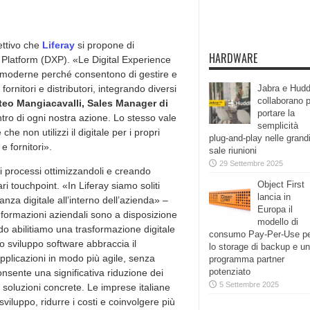
iettivo che
Liferay
si propone di
HARDWARE
e Platform (DXP). «Le Digital Experience
 moderne perché consentono di gestire e
, fornitori e distributori, integrando diversi
Jabra e Hudd
collaborano 
teo Mangiacavalli, Sales Manager di
portare la
centro di ogni nostra azione. Lo stesso vale
semplicità
e non utilizzi il digitale per i propri
plug-and-play nelle grand
 e fornitori».
sale riunioni
29 Settembre 2025
 processi ottimizzandoli e creando
Object First
ri touchpoint. «In Liferay siamo soliti
lancia in
nza digitale all’interno dell’azienda» –
Europa il
nformazioni aziendali sono a disposizione
modello di
odo abilitiamo una trasformazione digitale
consumo Pay-Per-Use p
lo sviluppo software abbraccia il
lo storage di backup e un
licazioni in modo più agile, senza
programma partner
potenziato
sente una significativa riduzione dei
5 Settembre 2025
n soluzioni concrete. Le imprese italiane
iluppo, ridurre i costi e coinvolgere più