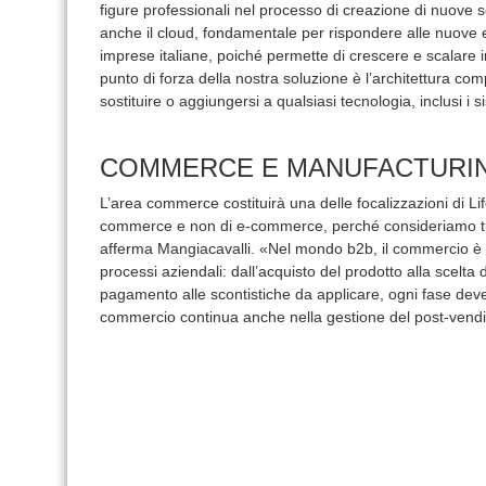
figure professionali nel processo di creazione di nuove s
anche il cloud, fondamentale per rispondere alle nuove es
imprese italiane, poiché permette di crescere e scalare i
punto di forza della nostra soluzione è l’architettura com
sostituire o aggiungersi a qualsiasi tecnologia, inclusi i s
COMMERCE E MANUFACTURI
L’area commerce costituirà una delle focalizzazioni di Li
commerce e non di e-commerce, perché consideriamo tut
afferma Mangiacavalli. «Nel mondo b2b, il commercio è c
processi aziendali: dall’acquisto del prodotto alla scelta
pagamento alle scontistiche da applicare, ogni fase deve e
commercio continua anche nella gestione del post-vendita