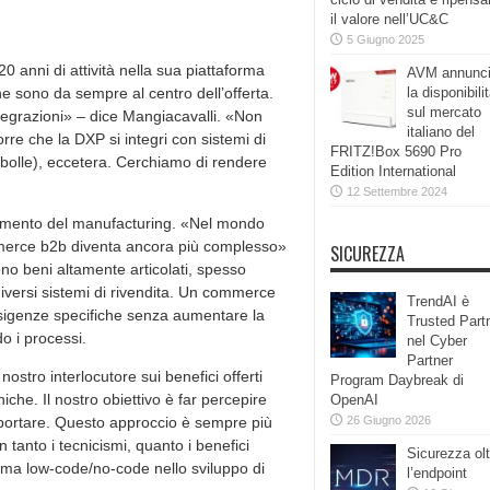
il valore nell’UC&C
5 Giugno 2025
 anni di attività nella sua piattaforma
AVM annunc
he sono da sempre al centro dell’offerta.
la disponibili
sul mercato
integrazioni» – dice Mangiacavalli. «Non
italiano del
rre che la DXP si integri con sistemi di
FRITZ!Box 5690 Pro
bolle), eccetera. Cerchiamo di rendere
Edition International
12 Settembre 2024
egmento del manufacturing. «Nel mondo
mmerce b2b diventa ancora più complesso»
SICUREZZA
no beni altamente articolati, spesso
diversi sistemi di rivendita. Un commerce
TrendAI è
esigenze specifiche senza aumentare la
Trusted Part
o i processi.
nel Cyber
Partner
ostro interlocutore sui benefici offerti
Program Daybreak di
niche. Il nostro obiettivo è far percepire
OpenAI
pportare. Questo approccio è sempre più
26 Giugno 2026
anto i tecnicismi, quanto i benefici
Sicurezza olt
igma low-code/no-code nello sviluppo di
l’endpoint