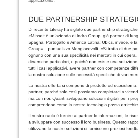
applicazioni».
DUE PARTNERSHIP STRATEG
Di recente Liferay ha siglato due partnership strategiche,
«Minsait è un’azienda di Indra Group, già partner di lung
Spagna, Portogallo e America Latina; Ubics, invece, è la
Group» – puntualizza Mangiacavalli. «Si tratta di due par
ognuno con una sua specificità nei mercati in cui opera.
dinamiche particolari, e poiché non esiste una soluzione 
tutti i casi applicativi, avere partner con competenze dif
la nostra soluzione sulle necessità specifiche di vari merca
La nostra offerta si compone di prodotto ed ecosistema.
partner, perché solo così possiamo completarci a vicenda
ma con noi. Quanti sviluppano soluzioni digitali per i pro
comprendono come la nostra tecnologia possa arricchire 
Il nostro ruolo è fornire ai partner le informazioni, le ris
a sviluppare con successo il loro business. Questo rappo
utilizzano le nostre soluzioni ci forniscono preziosi fee