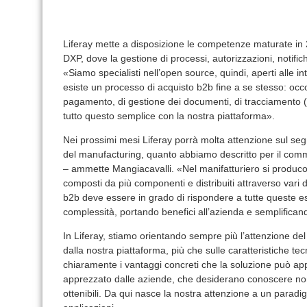
Liferay mette a disposizione le competenze maturate in 20
DXP, dove la gestione di processi, autorizzazioni, notific
«Siamo specialisti nell’open source, quindi, aperti alle 
esiste un processo di acquisto b2b fine a se stesso: occo
pagamento, di gestione dei documenti, di tracciamento (
tutto questo semplice con la nostra piattaforma».
Nei prossimi mesi Liferay porrà molta attenzione sul s
del manufacturing, quanto abbiamo descritto per il co
– ammette Mangiacavalli. «Nel manifatturiero si produco
composti da più componenti e distribuiti attraverso vari 
b2b deve essere in grado di rispondere a tutte queste 
complessità, portando benefici all’azienda e semplificand
In Liferay, stiamo orientando sempre più l’attenzione del n
dalla nostra piattaforma, più che sulle caratteristiche tec
chiaramente i vantaggi concreti che la soluzione può a
apprezzato dalle aziende, che desiderano conoscere non t
ottenibili. Da qui nasce la nostra attenzione a un parad