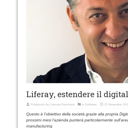
Liferay, estendere il digit
Pubblicato da
Lorenza Peschiera
in
Software
25 Novembre 20
Questo è l’obiettivo della società grazie alla propria Dig
prossimi mesi l’azienda punterà particolarmente sull’a
manufacturing