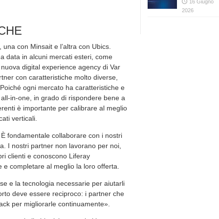
16 Giugno
2026
ICHE
 una con Minsait e l’altra con Ubics.
a data in alcuni mercati esteri, come
 nuova digital experience agency di Var
tner con caratteristiche molto diverse,
 Poiché ogni mercato ha caratteristiche e
all-in-one, in grado di rispondere bene a
ferenti è importante per calibrare al meglio
ti verticali.
 È fondamentale collaborare con i nostri
. I nostri partner non lavorano per noi,
pri clienti e conoscono Liferay
e completare al meglio la loro offerta.
orse e la tecnologia necessarie per aiutarli
rto deve essere reciproco: i partner che
dback per migliorarle continuamente».