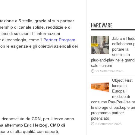
tazione a 5 stelle, grazie al suo partner
HARDWARE
rship di canale solide, redditizie e di
rici di soluzioni IT informazioni
Jabra e Hudd
r di tecnologia, come il
Partner Program
collaborano 
on le esigenze e gli obiettivi aziendali dei
portare la
semplicità
plug-and-play nelle grand
sale riunioni
29 Settembre 2025
Object First
lancia in
Europa il
modello di
consumo Pay-Per-Use p
lo storage di backup e un
programma partner
potenziato
o riconosciuto da CRN, per il terzo anno
5 Settembre 2025
 ha affermato
Eric Herzog, CMO di
one di alta qualità con esperti,