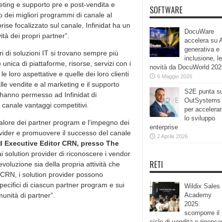
keting e supporto pre e post-vendita e
SOFTWARE
 dei migliori programmi di canale al
rise focalizzato sul canale, Infinidat ha un
DocuWare
ità dei propri partner”.
accelera su 
generativa e
ori di soluzioni IT si trovano sempre più
inclusione, le
nica di piattaforme, risorse, servizi con i
novità da DocuWorld 202
 loro aspettative e quelle dei loro clienti
6 Maggio 2026
alle vendite e al marketing e il supporto
S2E punta s
, hanno permesso ad Infinidat di
OutSystems
di canale vantaggi competitivi.
per accelera
lo sviluppo
l valore dei partner program e l’impegno dei
enterprise
provider e promuovere il successo del canale
2 Aprile 2026
d Executive Editor CRN, presso The
 solution provider di riconoscere i vendor
RETI
voluzione sia della propria attività che
 CRN, i solution provider possono
pecifici di ciascun partner program e sui
Wildix Sales
Academy
unità di partner”.
2025:
scomporre il
ciclo di vendita e ripensa