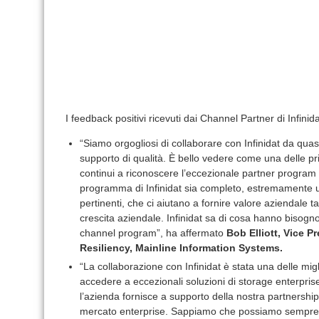
I feedback positivi ricevuti dai Channel Partner di Infinida
“Siamo orgogliosi di collaborare con Infinidat da qua
supporto di qualità. È bello vedere come una delle pri
continui a riconoscere l’eccezionale partner program o
programma di Infinidat sia completo, estremamente uti
pertinenti, che ci aiutano a fornire valore aziendale tan
crescita aziendale. Infinidat sa di cosa hanno bisogn
channel program”, ha affermato
Bob Elliott, Vice P
Resiliency, Mainline Information Systems.
“La collaborazione con Infinidat è stata una delle migl
accedere a eccezionali soluzioni di storage enterprise
l’azienda fornisce a supporto della nostra partnership
mercato enterprise. Sappiamo che possiamo sempre 