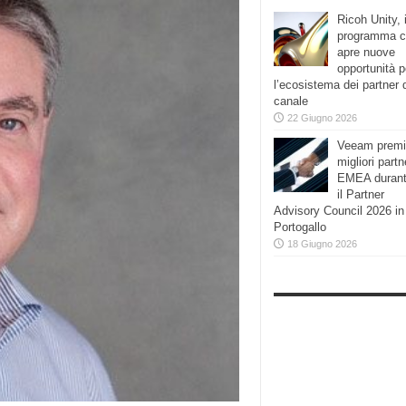
Ricoh Unity, i
programma 
apre nuove
opportunità p
l’ecosistema dei partner 
canale
22 Giugno 2026
Veeam premi
migliori partn
EMEA duran
il Partner
Advisory Council 2026 in
Portogallo
18 Giugno 2026