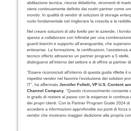
abilitazione tecnica, risorse didattiche, strumenti di mar
viene continuamente definito dai nostri partner come uno
mondo. In qualità di vendor di soluzioni di storage enterp
ruolo fondamentale nel migliorare la crescita e la redditiv
Nel creare soluzioni di alto livello per le aziende, i fornit
spesso a collaborare con Infinidat per una combinazione u
guanti bianchi e supporto all’avanguardia, che superano le
enterprise. La formazione, le certificazioni, l’assistenza 
tecnico offerto attraverso un partner program a 5 stelle
distinguersi all’interno del settore e di offrire ai partner 
“Essere riconosciuti all’interno di questa guida riflette i
rispettivi vendor nel favorire l’evoluzione dei solution 
IT”, ha affermato
Jennifer Follett,
VP U.S. Content an
Channel Company
. “Questo riconoscimento consente ai
in grado di restare al passo con le esigenze in continua e
dei propri clienti. Con la Partner Program Guide 2024 di
accedere a informazioni approfondite sui punti di forza s
vendor che mostrano maggior dedizione alla propria com