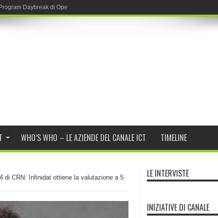
r Program Daybreak di OpenAI
T
WHO’S WHO – LE AZIENDE DEL CANALE ICT
TIMELINE
LE INTERVISTE
di CRN: Infinidat ottiene la valutazione a 5
INIZIATIVE DI CANALE