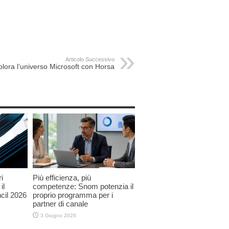
Articolo Successivo
plora l’universo Microsoft con Horsa
i
Più efficienza, più
il
competenze: Snom potenzia il
cil 2026
proprio programma per i
partner di canale
3 Giugno 2026