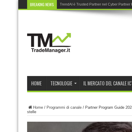
BREAKING NEWS
TrendAI è Trusted Partner nel Cyber Partne
HOME
TECNOLOGIE
IL MERCATO DEL CANALE IC
Home
/
Programmi di canale
/
Partner Program Guide 2024 
stelle