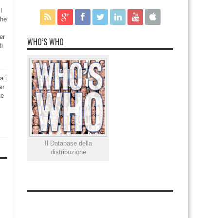
l
che
er
WHO’S WHO
di
a i
er
te
Il Database della
distribuzione