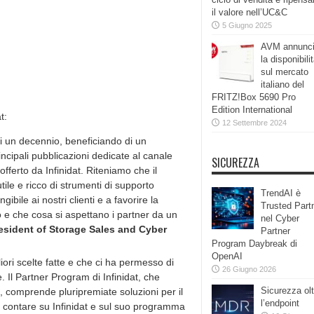
il valore nell’UC&C
5 Giugno 2025
AVM annunc
la disponibili
sul mercato
italiano del
FRITZ!Box 5690 Pro
Edition International
t:
12 Settembre 2024
si un decennio, beneficiando di un
ncipali pubblicazioni dedicate al canale
SICUREZZA
fferto da Infinidat. Riteniamo che il
le e ricco di strumenti di supporto
TrendAI è
gibile ai nostri clienti e a favorire la
Trusted Part
o e che cosa si aspettano i partner da un
nel Cyber
resident of Storage Sales and Cyber
Partner
Program Daybreak di
OpenAI
iori scelte fatte e che ci ha permesso di
26 Giugno 2026
. Il Partner Program di Infinidat, che
Sicurezza olt
, comprende pluripremiate soluzioni per il
l’endpoint
contare su Infinidat e sul suo programma