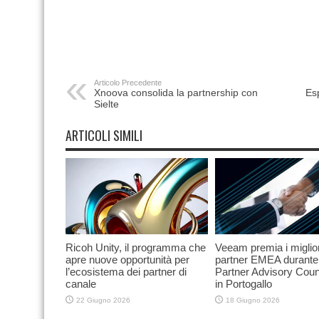
Articolo Precedente
Xnoova consolida la partnership con
Es
Sielte
ARTICOLI SIMILI
Ricoh Unity, il programma che
Veeam premia i miglior
apre nuove opportunità per
partner EMEA durante 
l’ecosistema dei partner di
Partner Advisory Coun
canale
in Portogallo
22 Giugno 2026
18 Giugno 2026