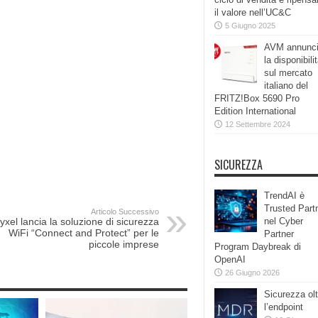
il valore nell’UC&C
5 Giugno 2025
AVM annunc
la disponibili
sul mercato
italiano del
FRITZ!Box 5690 Pro
Edition International
12 Settembre 2024
SICUREZZA
TrendAI è
Trusted Part
Articolo Successivo
yxel lancia la soluzione di sicurezza
nel Cyber
WiFi “Connect and Protect” per le
Partner
piccole imprese
Program Daybreak di
OpenAI
26 Giugno 2026
Sicurezza olt
l’endpoint