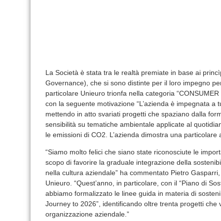
La Società è stata tra le realtà premiate in base ai prin
Governance), che si sono distinte per il loro impegno per l
particolare Unieuro trionfa nella categoria “CONS
con la seguente motivazione “L’azienda è impegnata a tutt
mettendo in atto svariati progetti che spaziano dalla f
sensibilità su tematiche ambientale applicate al quotidian
le emissioni di CO2. L’azienda dimostra una particolare 
“Siamo molto felici che siano state riconosciute le import
scopo di favorire la graduale integrazione della sostenibili
nella cultura aziendale” ha commentato Pietro Gasparri, 
Unieuro. “Quest’anno, in particolare, con il “Piano di Sosten
abbiamo formalizzato le linee guida in materia di sosteni
Journey to 2026”, identificando oltre trenta progetti che 
organizzazione aziendale.”