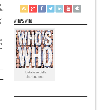
l
che
er
WHO’S WHO
di
a i
er
te
Il Database della
distribuzione