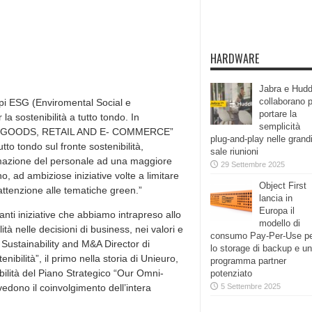
HARDWARE
Jabra e Hudd
collaborano 
cìpi ESG (Enviromental Social e
portare la
a sostenibilità a tutto tondo. In
semplicità
UMER GOODS, RETAIL AND E- COMMERCE”
plug-and-play nelle grand
o tondo sul fronte sostenibilità,
sale riunioni
ormazione del personale ad una maggiore
29 Settembre 2025
o, ad ambiziose iniziative volte a limitare
Object First
attenzione alle tematiche green.”
lancia in
Europa il
anti iniziative che abbiamo intrapreso allo
modello di
tà nelle decisioni di business, nei valori e
consumo Pay-Per-Use p
Sustainability and M&A Director di
lo storage di backup e un
ibilità”, il primo nella storia di Unieuro,
programma partner
bilità del Piano Strategico “Our Omni-
potenziato
vedono il coinvolgimento dell’intera
5 Settembre 2025