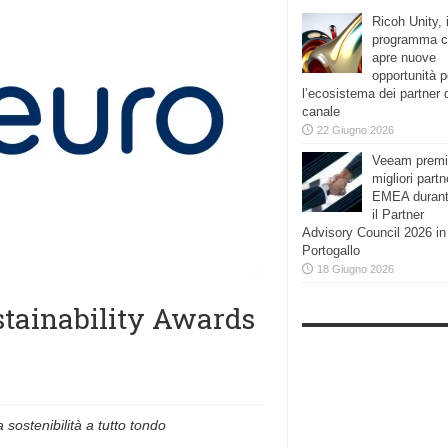
Ricoh Unity, i
programma 
apre nuove
opportunità p
l’ecosistema dei partner 
canale
22 Giugno 2026
Veeam premi
migliori partn
EMEA duran
il Partner
Advisory Council 2026 in
Portogallo
18 Giugno 2026
stainability Awards
sostenibilità a tutto tondo