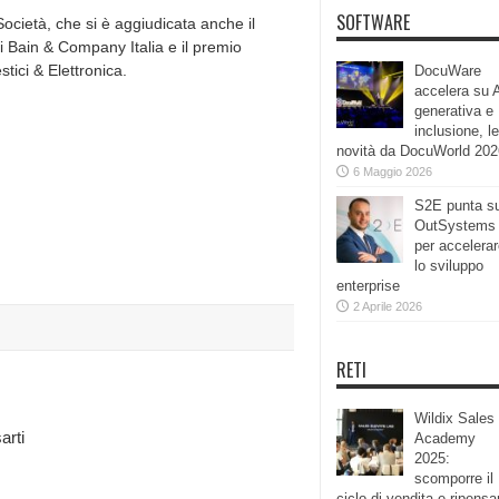
SOFTWARE
cietà, che si è aggiudicata anche il
i Bain & Company Italia e il premio
tici & Elettronica.
DocuWare
accelera su 
generativa e
inclusione, le
novità da DocuWorld 202
6 Maggio 2026
S2E punta s
OutSystems
per accelera
lo sviluppo
enterprise
2 Aprile 2026
RETI
Wildix Sales
arti
Academy
2025:
scomporre il
ciclo di vendita e ripensa