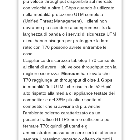
più veloce throughput disponibile sul mercato
con velocità a oltre 1 Gbps quando è utilizzato
nella modalità protezione UTM completa
(Unified Threat Management). I clienti non
dovranno più scendere a compromessi tra la
larghezza di banda o i servizi di sicurezza UTM
di cui hanno bisogno per proteggere la loro
rete; con T70 possono avrete entrambe le
cose.
L’appliance di sicurezza tabletop T70 consente
ai clienti di avere il più veloce throughput con la
migliore sicurezza.
Miercom
ha rilevato che
T70 raggiunge un throughput di oltre
1 Gbps
in modalità ‘full UTM’, che risulta del 52% più
alto rispetto alla media di appliance testate dei
competitor e del 38% più alto rispetto al
competitor che si avvicina di più. Anche
l’ambiente odierno caratterizzato da un
pesante traffico HTTPS non è sufficiente per
fermare T70: quindi gli utenti e gli
amministratori possono essere certi di ottenere
sempre il massimo vantaggio offerto da tutti i