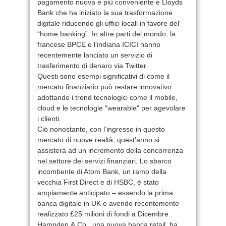
pagamento nuova e più conveniente e Lloyds
Bank che ha iniziato la sua trasformazione
digitale riducendo gli uffici locali in favore del’
“home banking”. In altre parti del mondo, la
francese BPCE e l’indiana ICICI hanno
recentemente lanciato un servizio di
trasferimento di denaro via Twitter.
Questi sono esempi significativi di come il
mercato finanziario può restare innovativo
adottando i trend tecnologici come il mobile,
cloud e le tecnologie “wearable” per agevolare
i clienti.
Ciò nonostante, con l’ingresso in questo
mercato di nuove realtà, quest’anno si
assisterà ad un incremento della concorrenza
nel settore dei servizi finanziari. Lo sbarco
incombente di Atom Bank, un ramo della
vecchia First Direct e di HSBC, è stato
ampiamente anticipato – essendo la prima
banca digitale in UK e avendo recentemente
realizzato £25 milioni di fondi a Dicembre .
Hampden & Co., una nuova banca retail, ha