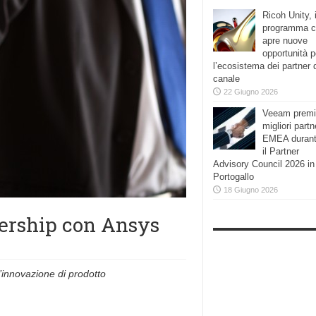
Ricoh Unity, i
programma 
apre nuove
opportunità p
l’ecosistema dei partner 
canale
22 Giugno 2026
Veeam premi
migliori partn
EMEA duran
il Partner
Advisory Council 2026 in
Portogallo
18 Giugno 2026
ership con Ansys
l’innovazione di prodotto