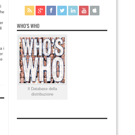
l
che
er
WHO’S WHO
di
a i
er
te
Il Database della
distribuzione