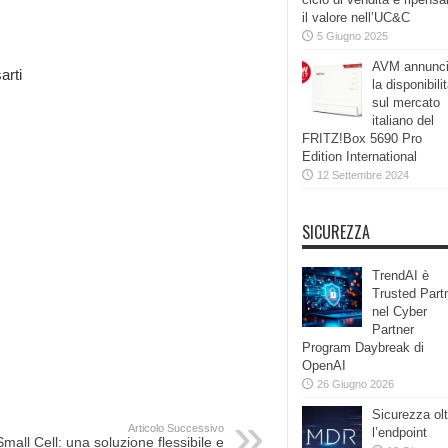
il valore nell’UC&C
5 Giugno 2025
AVM annunc
arti
la disponibili
sul mercato
italiano del
FRITZ!Box 5690 Pro
Edition International
12 Settembre 2024
SICUREZZA
TrendAI è
Trusted Part
nel Cyber
Partner
Program Daybreak di
OpenAI
26 Giugno 2026
Sicurezza olt
Articolo Successivo
l’endpoint
Small Cell: una soluzione flessibile e