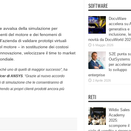
SOFTWARE
DocuWare
accelera su 
e avvalsa della simulazione per
generativa e
onenti del motore e dei fenomeni di
inclusione, le
novità da DocuWorld 202
zienda di validare prototipi virtuali
6 Maggio 2026
 del motore – in sostituzione dei costosi
’innovazione, velocizzare il time to market
S2E punta s
mondiale.
OutSystems
per accelera
onché uno di quelli di maggior successo”, ha
lo sviluppo
enterprise
icer di ANSYS
. “Grazie al nuovo accordo
2 Aprile 2026
ni di simulazione che le consentiranno di
rendo ai propri clienti prodotti ancora più
RETI
Wildix Sales
Academy
2025:
scomporre il
ciclo di vendita e ripensa