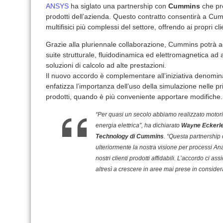
ANSYS
ha siglato una partnership con
Cummins
che pre
prodotti dell’azienda. Questo contratto consentirà a Cum
multifisici più complessi del settore, offrendo ai propri cli
Grazie alla pluriennale collaborazione, Cummins potrà a
suite strutturale, fluidodinamica ed elettromagnetica ad
soluzioni di calcolo ad alte prestazioni.
Il nuovo accordo è complementare all’iniziativa denom
enfatizza l’importanza dell’uso della simulazione nelle p
prodotti, quando è più conveniente apportare modifiche.
“Per quasi un secolo abbiamo realizzato motori i
energia elettrica”, ha dichiarato
Wayne Eckerle
Technology di Cummins
. “Questa partnership
ulteriormente la nostra visione per processi Ana
nostri clienti prodotti affidabili. L’accordo ci assi
altresì a crescere in aree mai prese in consider