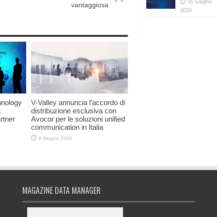
16 Giugno
vantaggiosa
2026
hnology
V-Valley annuncia l’accordo di
a
distribuzione esclusiva con
rtner
Avocor per le soluzioni unified
communication in Italia
9 Giugno 2026
MAGAZINE DATA MANAGER