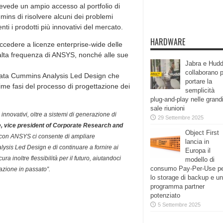
vede un ampio accesso al portfolio di
mins di risolvere alcuni dei problemi
enti i prodotti più innovativi del mercato.
HARDWARE
ccedere a licenze enterprise-wide delle
 alta frequenza di ANSYS, nonché alle sue
Jabra e Hudd
collaborano 
inata Cummins Analysis Led Design che
portare la
rime fasi del processo di progettazione dei
semplicità
plug-and-play nelle grand
sale riunioni
nnovativi, oltre a sistemi di generazione di
29 Settembre 2025
, vice president of Corporate Research and
Object First
 con ANSYS ci consente di ampliare
lancia in
lysis Led Design e di continuare a fornire ai
Europa il
cura inoltre flessibilità per il futuro, aiutandoci
modello di
consumo Pay-Per-Use p
azione in passato”.
lo storage di backup e un
programma partner
potenziato
5 Settembre 2025