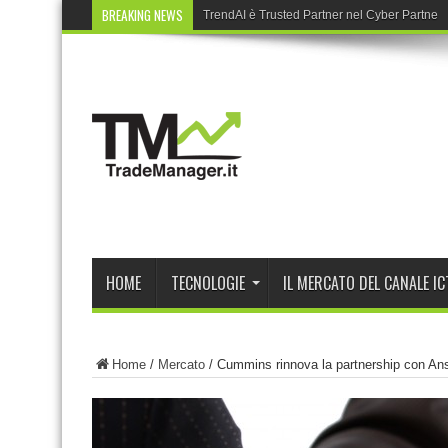
BREAKING NEWS
TrendAI è Trusted Partner nel Cyber Partner
HOME
TECNOLOGIE
IL MERCATO DEL CANALE IC
Home
/
Mercato
/
Cummins rinnova la partnership con An