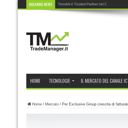
BREAKING NEWS
TrendAI è Trusted Partner nel Cyber Partne
HOME
TECNOLOGIE
IL MERCATO DEL CANALE IC
Home
/
Mercato
/
Per Exclusive Group crescita di fatturato