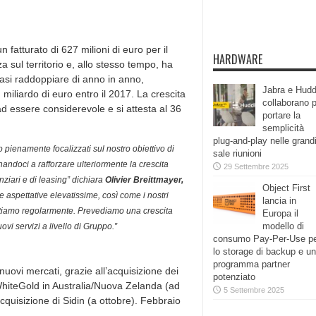
 fatturato di 627 milioni di euro per il
HARDWARE
a sul territorio e, allo stesso tempo, ha
 quasi raddoppiare di anno in anno,
Jabra e Hudd
 miliardo di euro entro il 2017. La crescita
collaborano 
d essere considerevole e si attesta al 36
portare la
semplicità
plug-and-play nelle grand
 pienamente focalizzati sul nostro obiettivo di
sale riunioni
andoci a rafforzare ulteriormente la crescita
29 Settembre 2025
nziari e di leasing” dichiara
Olivier Breittmayer,
Object First
ne aspettative elevatissime, così come i nostri
lancia in
rattiamo regolarmente. Prevediamo una crescita
Europa il
modello di
i servizi a livello di Gruppo.”
consumo Pay-Per-Use p
lo storage di backup e un
programma partner
uovi mercati, grazie all’acquisizione dei
potenziato
 WhiteGold in Australia/Nuova Zelanda (ad
5 Settembre 2025
acquisizione di Sidin (a ottobre). Febbraio