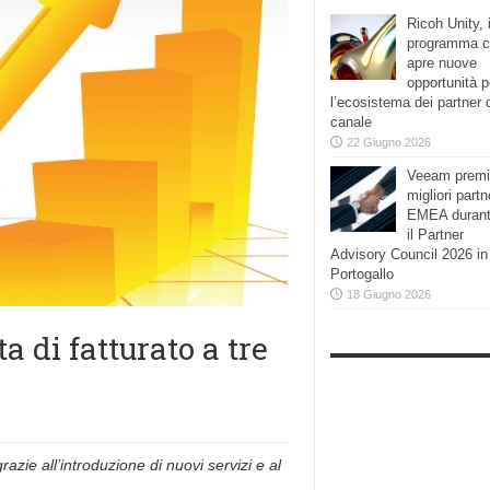
Ricoh Unity, i
programma 
apre nuove
opportunità p
l’ecosistema dei partner 
canale
22 Giugno 2026
Veeam premi
migliori partn
EMEA duran
il Partner
Advisory Council 2026 in
Portogallo
18 Giugno 2026
a di fatturato a tre
azie all’introduzione di nuovi servizi e al