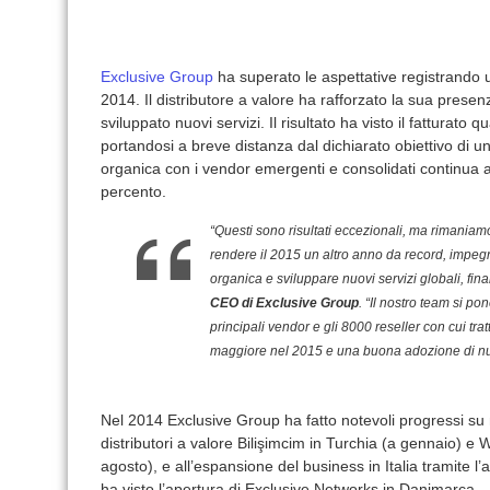
Exclusive Group
ha superato le aspettative registrando un
2014. Il distributore a valore ha rafforzato la sua presenz
sviluppato nuovi servizi. Il risultato ha visto il fatturato
portandosi a breve distanza dal dichiarato obiettivo di un
organica con i vendor emergenti e consolidati continua a
percento.
“Questi sono risultati eccezionali, ma rimaniamo
rendere il 2015 un altro anno da record, impegn
organica e sviluppare nuovi servizi globali, fina
CEO di Exclusive Group
. “Il nostro team si po
principali vendor e gli 8000 reseller con cui t
maggiore nel 2015 e una buona adozione di nuov
Nel 2014 Exclusive Group ha fatto notevoli progressi su n
distributori a valore Bilişimcim in Turchia (a gennaio) e
agosto), e all’espansione del business in Italia tramite l’
ha visto l’apertura di Exclusive Networks in Danimarca.