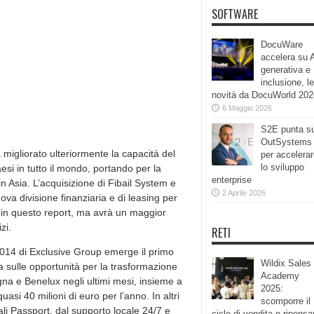
SOFTWARE
DocuWare
accelera su 
generativa e
inclusione, le
novità da DocuWorld 202
6 Maggio 2026
S2E punta s
OutSystems
 migliorato ulteriormente la capacità del
per accelera
lo sviluppo
aesi in tutto il mondo, portando per la
enterprise
in Asia. L’acquisizione di Fibail System e
2 Aprile 2026
va divisione finanziaria e di leasing per
 in questo report, ma avrà un maggior
zi.
RETI
el 2014 di Exclusive Group emerge il primo
Wildix Sales
a sulle opportunità per la trasformazione
Academy
na e Benelux negli ultimi mesi, insieme a
2025:
si 40 milioni di euro per l’anno. In altri
scomporre il
nali Passport, dal supporto locale 24/7 e
ciclo di vendita e ripensa