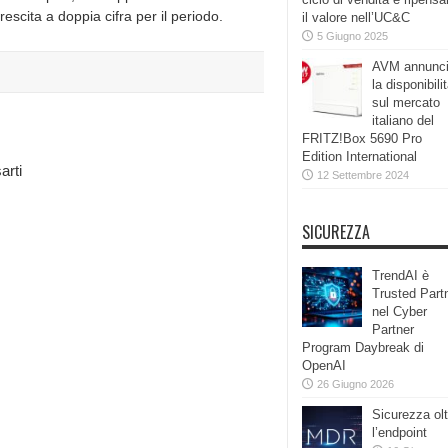
escita a doppia cifra per il periodo.
il valore nell’UC&C
5 Giugno 2025
AVM annunc
la disponibili
sul mercato
italiano del
FRITZ!Box 5690 Pro
Edition International
arti
12 Settembre 2024
SICUREZZA
TrendAI è
Trusted Part
nel Cyber
Partner
Program Daybreak di
OpenAI
26 Giugno 2026
Sicurezza olt
l’endpoint