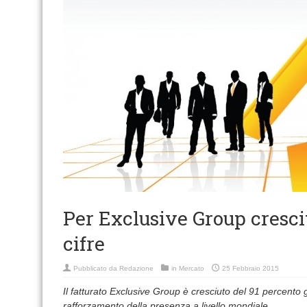
Per Exclusive Group crescit
cifre
Pubblicato da
Redazione
in
Mercato
25 Febbraio 2015
Il fatturato Exclusive Group è cresciuto del 91 percento gr
rafforzamento della presenza a livello mondiale