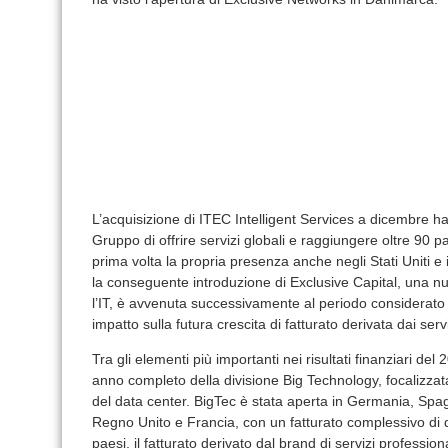
L’acquisizione di ITEC Intelligent Services a dicembre ha
Gruppo di offrire servizi globali e raggiungere oltre 90 p
prima volta la propria presenza anche negli Stati Uniti e 
la conseguente introduzione di Exclusive Capital, una nuo
l’IT, è avvenuta successivamente al periodo considerato
impatto sulla futura crescita di fatturato derivata dai servi
Tra gli elementi più importanti nei risultati finanziari d
anno completo della divisione Big Technology, focalizzat
del data center. BigTec è stata aperta in Germania, Spag
Regno Unito e Francia, con un fatturato complessivo di qua
paesi, il fatturato derivato dal brand di servizi professio