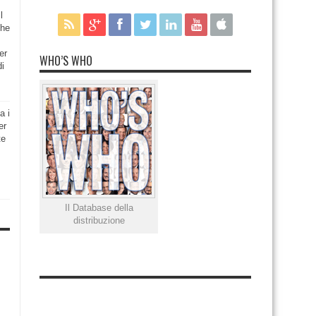
l
che
er
WHO’S WHO
di
a i
er
te
Il Database della
distribuzione