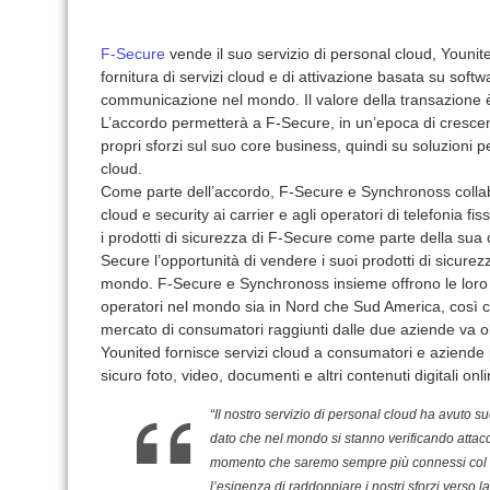
F-Secure
vende il suo servizio di personal cloud, Younit
fornitura di servizi cloud e di attivazione basata su softwa
communicazione nel mondo. Il valore della transazione è 
L’accordo permetterà a F-Secure, in un’epoca di crescenti 
propri sforzi sul suo core business, quindi su soluzioni p
cloud.
Come parte dell’accordo, F-Secure e Synchronoss collab
cloud e security ai carrier e agli operatori di telefonia 
i prodotti di sicurezza di F-Secure come parte della sua 
Secure l’opportunità di vendere i suoi prodotti di sicure
mondo. F-Secure e Synchronoss insieme offrono le loro s
operatori nel mondo sia in Nord che Sud America, così co
mercato di consumatori raggiunti dalle due aziende va oltr
Younited fornisce servizi cloud a consumatori e aziende
sicuro foto, video, documenti e altri contenuti digitali onli
“Il nostro servizio di personal cloud ha avuto 
dato che nel mondo si stanno verificando attacch
momento che saremo sempre più connessi col dif
l’esigenza di raddoppiare i nostri sforzi verso