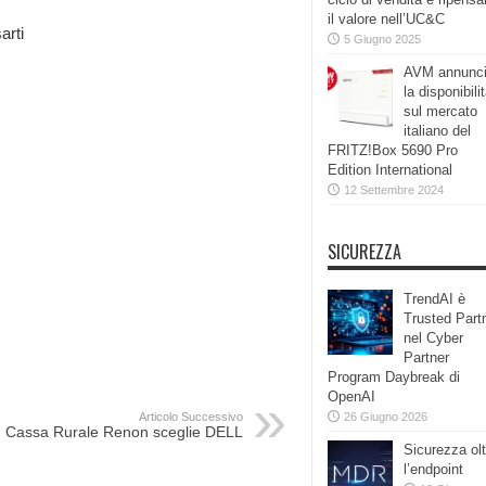
il valore nell’UC&C
arti
5 Giugno 2025
AVM annunc
la disponibili
sul mercato
italiano del
FRITZ!Box 5690 Pro
Edition International
12 Settembre 2024
SICUREZZA
TrendAI è
Trusted Part
nel Cyber
Partner
Program Daybreak di
OpenAI
Articolo Successivo
26 Giugno 2026
Cassa Rurale Renon sceglie DELL
Sicurezza olt
l’endpoint