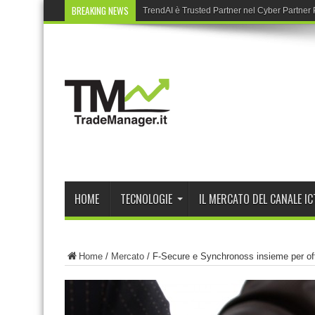
BREAKING NEWS
TrendAI è Trusted Partner nel Cyber Partne
HOME
TECNOLOGIE
IL MERCATO DEL CANALE IC
Home
/
Mercato
/
F-Secure e Synchronoss insieme per offri