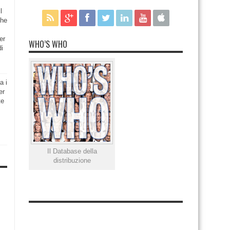
l
che
er
WHO’S WHO
di
a i
er
te
Il Database della
distribuzione