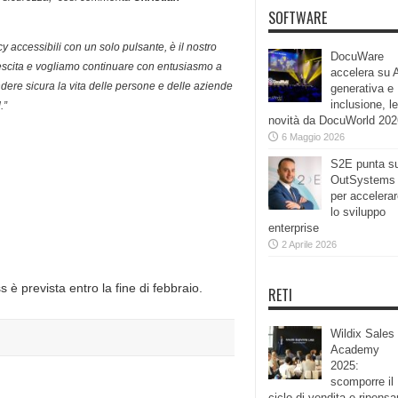
SOFTWARE
 accessibili con un solo pulsante, è il nostro
DocuWare
rescita e vogliamo continuare con entusiasmo a
accelera su 
ndere sicura la vita delle persone e delle aziende
generativa e
inclusione, le
.”
novità da DocuWorld 202
6 Maggio 2026
S2E punta s
OutSystems
per accelera
lo sviluppo
enterprise
2 Aprile 2026
è prevista entro la fine di febbraio.
RETI
Wildix Sales
Academy
2025:
scomporre il
ciclo di vendita e ripensa