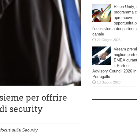
Ricoh Unity, i
programma 
apre nuove
opportunità p
l’ecosistema dei partner 
canale
22 Giugno 2026
Veeam premi
migliori partn
EMEA duran
il Partner
Advisory Council 2026 in
Portogallo
18 Giugno 2026
ieme per offrire
 di security
focus sulla Security