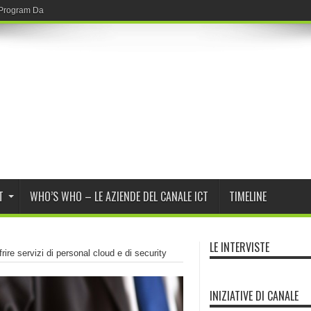
r Program Daybreak di OpenAI
T
WHO’S WHO – LE AZIENDE DEL CANALE ICT
TIMELINE
LE INTERVISTE
re servizi di personal cloud e di security
INIZIATIVE DI CANALE