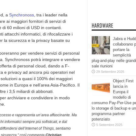
ed, a
Synchronoss
, tra i leader nella
re ai maggiori fornitori di servizi di
HARDWARE
di 60 milioni di USD in contanti.
attacchi informatici, di rifocalizzare i
Jabra e Hudd
er la sicurezza e la privacy basate su
collaborano 
portare la
oreranno per vendere servizi di personal
semplicità
fissa. Synchronoss potrà integrare e vendere
plug-and-play nelle grand
offerta di personal cloud, dando a F-
sale riunioni
zza e privacy ad ancora più operatori nel
29 Settembre 2025
oluzioni a quasi il 100% dei maggiori
Object First
me in Europa e nell’area Asia-Pacifico. Il
lancia in
e i 3,5 miliardi di abbonati.
Europa il
modello di
 per archiviare e condividere in modo
consumo Pay-Per-Use p
ne.
lo storage di backup e un
programma partner
successo e rappresenta un’area affascinante. Ma
potenziato
i informatici sempre più sofisticati, e dal
5 Settembre 2025
fondersi dell’Internet of Things, sentiamo
 la sicurezza,” così commenta
Christian