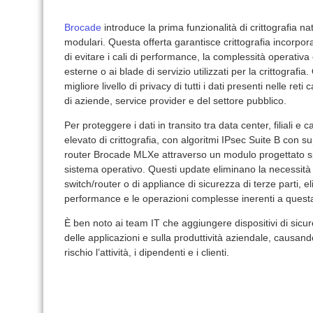
Brocade
introduce la prima funzionalità di crittografia na
modulari. Questa offerta garantisce crittografia incorpora
di evitare i cali di performance, la complessità operativa 
esterne o ai blade di servizio utilizzati per la crittografi
migliore livello di privacy di tutti i dati presenti nelle r
di aziende, service provider e del settore pubblico.
Per proteggere i dati in transito tra data center, filiali e
elevato di crittografia, con algoritmi IPsec Suite B con su
router Brocade MLXe attraverso un modulo progettato sp
sistema operativo. Questi update eliminano la necessità d
switch/router o di appliance di sicurezza di terze parti, e
performance e le operazioni complesse inerenti a questa 
È ben noto ai team IT che aggiungere dispositivi di sicu
delle applicazioni e sulla produttività aziendale, causand
rischio l’attività, i dipendenti e i clienti.