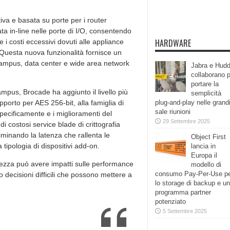
tiva e basata su porte per i router
ta in-line nelle porte di I/O, consentendo
HARDWARE
e i costi eccessivi dovuti alle appliance
a. Questa nuova funzionalità fornisce un
eti campus, data center e wide area network
Jabra e Hudd
collaborano 
portare la
 campus, Brocade ha aggiunto il livello più
semplicità
pporto per AES 256-bit, alla famiglia di
plug-and-play nelle grand
sale riunioni
ecificamente e i miglioramenti del
29 Settembre 2025
i costosi service blade di crittografia
liminando la latenza che rallenta le
Object First
tipologia di dispositivi add-on.
lancia in
Europa il
rezza può avere impatti sulle performance
modello di
consumo Pay-Per-Use p
o decisioni difficili che possono mettere a
lo storage di backup e un
programma partner
potenziato
5 Settembre 2025