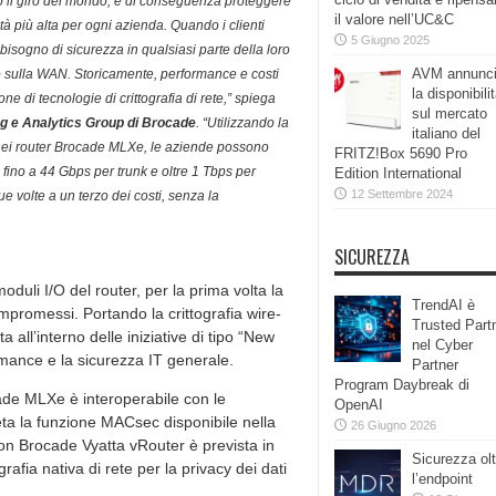
nno il giro del mondo, e di conseguenza proteggere
il valore nell’UC&C
ità più alta per ogni azienda. Quando i clienti
5 Giugno 2025
 bisogno di sicurezza in qualsiasi parte della loro
AVM annunc
sito sulla WAN. Storicamente, performance e costi
la disponibili
 di tecnologie di crittografia di rete,” spiega
sul mercato
ng e Analytics Group di Brocade
. “Utilizzando la
italiano del
e nei router Brocade MLXe, le aziende possono
FRITZ!Box 5690 Pro
fino a 44 Gbps per trunk e oltre 1 Tbps per
Edition International
12 Settembre 2024
e volte a un terzo dei costi, senza la
SICUREZZA
moduli I/O del router, per la prima volta la
TrendAI è
compromessi. Portando la crittografia wire-
Trusted Part
 all’interno delle iniziative di tipo “New
nel Cyber
mance e la sicurezza IT generale.
Partner
Program Daybreak di
ade MLXe è interoperabile con le
OpenAI
leta la funzione MACsec disponibile nella
26 Giugno 2026
con Brocade Vyatta vRouter è prevista in
Sicurezza olt
rafia nativa di rete per la privacy dei dati
l’endpoint