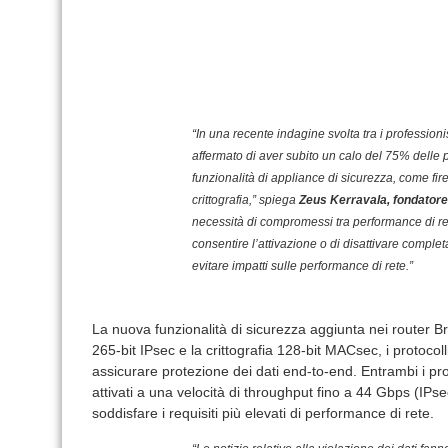
“In una recente indagine svolta tra i professioni
affermato di aver subito un calo del 75% delle p
funzionalità di appliance di sicurezza, come fir
crittografia,” spiega
Zeus Kerravala, fondator
necessità di compromessi tra performance di ret
consentire l’attivazione o di disattivare complet
evitare impatti sulle performance di rete.”
La nuova funzionalità di sicurezza aggiunta nei router 
265-bit IPsec e la crittografia 128-bit MACsec, i protocolli
assicurare protezione dei dati end-to-end. Entrambi i pr
attivati a una velocità di throughput fino a 44 Gbps (I
soddisfare i requisiti più elevati di performance di rete.