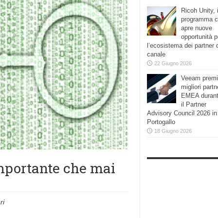
Ricoh Unity, i
programma 
apre nuove
opportunità p
l’ecosistema dei partner 
canale
22 Giugno 2026
Veeam premi
migliori partn
EMEA duran
il Partner
Advisory Council 2026 in
Portogallo
18 Giugno 2026
importante che mai
ri