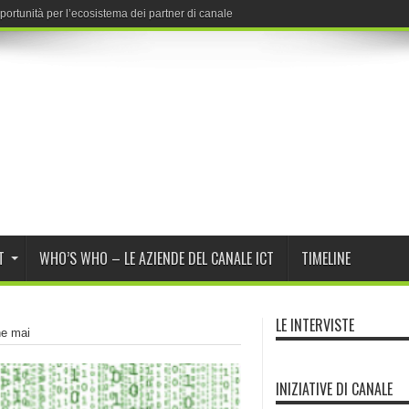
T
WHO’S WHO – LE AZIENDE DEL CANALE ICT
TIMELINE
LE INTERVISTE
he mai
INIZIATIVE DI CANALE