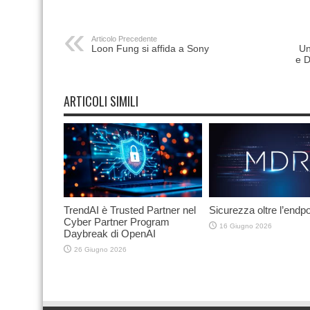
Articolo Precedente
Loon Fung si affida a Sony
Un
e D
ARTICOLI SIMILI
TrendAI è Trusted Partner nel
Sicurezza oltre l’endpo
Cyber Partner Program
16 Giugno 2026
Daybreak di OpenAI
26 Giugno 2026