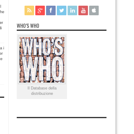
l
che
er
WHO’S WHO
di
a i
er
te
Il Database della
distribuzione