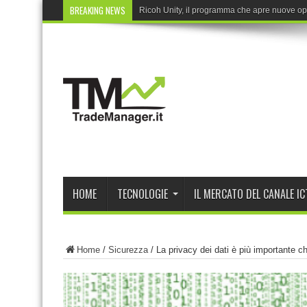
BREAKING NEWS
Veeam pre
HOME
TECNOLOGIE
IL MERCATO DEL CANALE IC
Home
/
Sicurezza
/
La privacy dei dati è più importante c