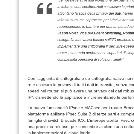
“Le notizie relative alla violazione dei dati fa
le informazioni confidenziali costituisce la prior
affrontano la sfida della privacy dei dati, hanno
infrastruttura, ma soprattutto per i dati in tran
rappresentano le barriere per una ampia adozione
Jason Nolet, vice president Switching, Routi
crittografia innovativa basata sull’I/O present
implementare una crittografia IPsec wire-speed 
router, ottenendo performance superiori di cinqu
complessità operativa di soluzioni simili.”
Con l’aggiunta di crittografia e de-crittografia native nei 
rete assicura la privacy di tutti i dati in transito, senza 
speed nel router, si può avere una privacy dei dati robusta
IP”, dismettendo le appliance e incrementando le perfor
La nuova funzionalità IPsec e MACsec per i router Broc
piattaforme abilitate IPsec Suite B di terze parti e comp
famiglia di switch Brocade ICX. L’interoperabilità IPsec 
una prossima release, per consentire ai clienti una crittog
in implementazioni di cloud ibrido.