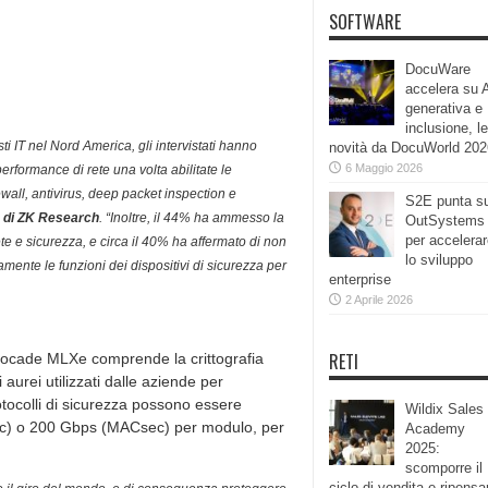
SOFTWARE
DocuWare
accelera su 
generativa e
inclusione, le
sti IT nel Nord America, gli intervistati hanno
novità da DocuWorld 202
6 Maggio 2026
erformance di rete una volta abilitate le
ewall, antivirus, deep packet inspection e
S2E punta s
e di ZK Research
. “Inoltre, il 44% ha ammesso la
OutSystems
per accelera
e e sicurezza, e circa il 40% ha affermato di non
lo sviluppo
amente le funzioni dei dispositivi di sicurezza per
enterprise
2 Aprile 2026
RETI
Brocade MLXe comprende la crittografia
 aurei utilizzati dalle aziende per
otocolli di sicurezza possono essere
Wildix Sales
Psec) o 200 Gbps (MACsec) per modulo, per
Academy
2025:
scomporre il
ciclo di vendita e ripensa