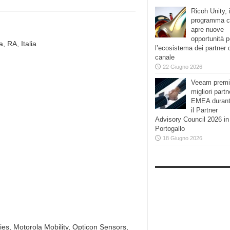
Ricoh Unity, i
programma 
apre nuove
opportunità p
, RA, Italia
l’ecosistema dei partner 
canale
22 Giugno 2026
Veeam premi
migliori partn
EMEA duran
il Partner
Advisory Council 2026 in
Portogallo
18 Giugno 2026
ies, Motorola Mobility, Opticon Sensors,