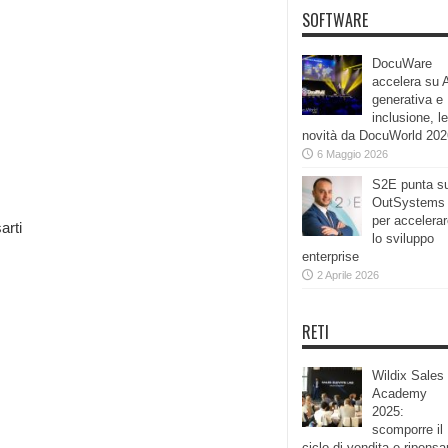
SOFTWARE
DocuWare
accelera su 
generativa e
inclusione, le
novità da DocuWorld 202
6 Maggio 2026
S2E punta s
OutSystems
per accelera
arti
lo sviluppo
enterprise
2 Aprile 2026
RETI
Wildix Sales
Academy
2025:
scomporre il
ciclo di vendita e ripensa