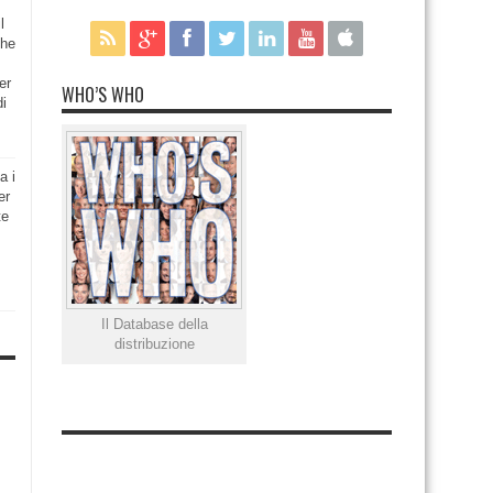
l
che
er
WHO’S WHO
di
a i
er
te
Il Database della
distribuzione