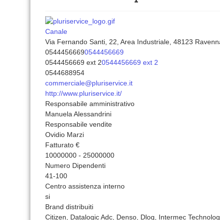
Canale
Via Fernando Santi, 22, Area Industriale, 48123 Ravenna
0544456669
0544456669
0544456669 ext 2
0544456669 ext 2
0544688954
commerciale@pluriservice.it
http://www.pluriservice.it/
Responsabile amministrativo
Manuela Alessandrini
Responsabile vendite
Ovidio Marzi
Fatturato €
10000000 - 25000000
Numero Dipendenti
41-100
Centro assistenza interno
si
Brand distribuiti
Citizen, Datalogic Adc, Denso, Dlog, Intermec Technolog