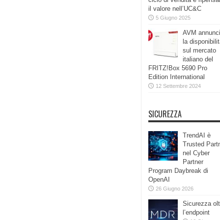
il valore nell’UC&C
5 Giugno 2025
AVM annunc
la disponibili
sul mercato
italiano del
FRITZ!Box 5690 Pro
Edition International
12 Settembre 2024
SICUREZZA
TrendAI è
Trusted Part
nel Cyber
Partner
Program Daybreak di
OpenAI
26 Giugno 2026
Sicurezza olt
l’endpoint