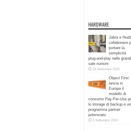
HARDWARE
Jabra e Hudd
collaborano 
portare la
semplicità
plug-and-play nelle grand
sale riunioni
29 Settembre 2025
Object First
lancia in
Europa il
modello di
consumo Pay-Per-Use p
lo storage di backup e un
programma partner
potenziato
5 Settembre 2025