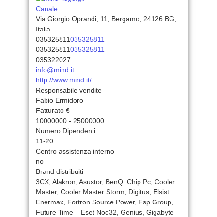
Canale
Via Giorgio Oprandi, 11, Bergamo, 24126 BG,
Italia
035325811
035325811
035325811
035325811
035322027
info@mind.it
http://www.mind.it/
Responsabile vendite
Fabio Ermidoro
Fatturato €
10000000 - 25000000
Numero Dipendenti
11-20
Centro assistenza interno
no
Brand distribuiti
3CX, Alakron, Asustor, BenQ, Chip Pc, Cooler
Master, Cooler Master Storm, Digitus, Elsist,
Enermax, Fortron Source Power, Fsp Group,
Future Time – Eset Nod32, Genius, Gigabyte