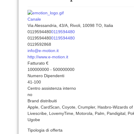
Canale
Via Alessandria, 43/A, Rivoli, 10098 TO, Italia
0119594480
0119594480
0119594480
0119594480
0119592868
info@e-motion.it
http://www.e-motion.it
Fatturato €
100000000 - 500000000
Numero Dipendenti
41-100
Centro assistenza interno
no
Brand distribuiti
Apple, CardScan, Coyote, Crumpler, Hasbro-Wizards of 
Livescribe, LovemyTime, Motorola, Palm, Pandigital, P
Ugobe
Tipologia di offerta