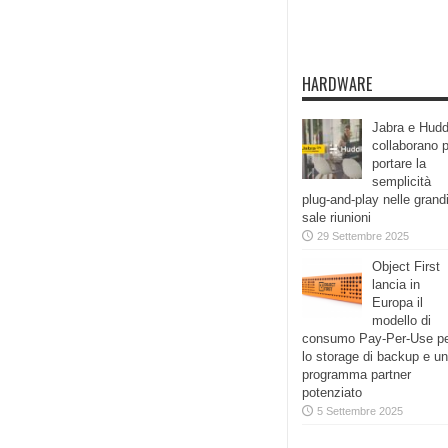
HARDWARE
Jabra e Hudd
collaborano 
portare la
semplicità
plug-and-play nelle grand
sale riunioni
29 Settembre 2025
Object First
lancia in
Europa il
modello di
consumo Pay-Per-Use p
lo storage di backup e un
programma partner
potenziato
5 Settembre 2025