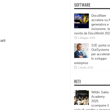
SOFTWARE
DocuWare
accelera su 
generativa e
inclusione, le
novità da DocuWorld 202
6 Maggio 2026
arti
S2E punta s
OutSystems
per accelera
lo sviluppo
enterprise
2 Aprile 2026
RETI
Wildix Sales
Academy
2025:
scomporre il
ciclo di vendita e ripensa