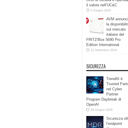
il valore nell’UC&C
5 Giugno 2025
AVM annunc
la disponibili
sul mercato
italiano del
FRITZ!Box 5690 Pro
Edition International
12 Settembre 2024
SICUREZZA
TrendAI è
Trusted Part
nel Cyber
Partner
Program Daybreak di
OpenAI
26 Giugno 2026
Sicurezza olt
l’endpoint