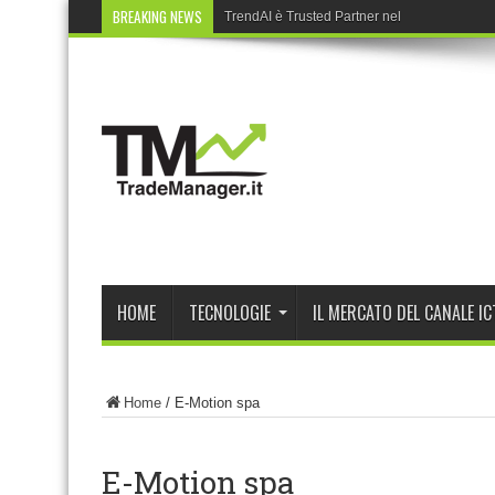
BREAKING NEWS
TrendAI è Trusted Partner nel Cyber Partne
HOME
TECNOLOGIE
IL MERCATO DEL CANALE IC
Home
/
E-Motion spa
E-Motion spa