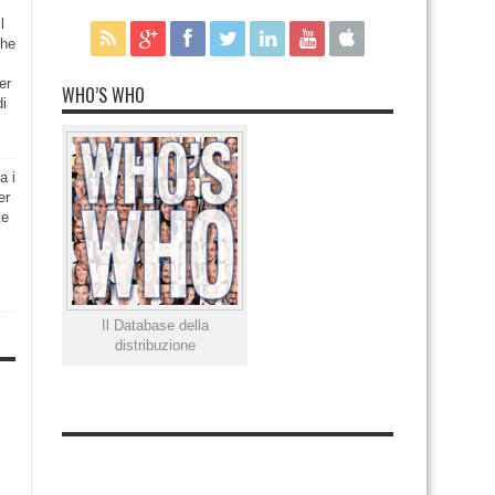
l
che
er
WHO’S WHO
di
a i
er
te
Il Database della
distribuzione