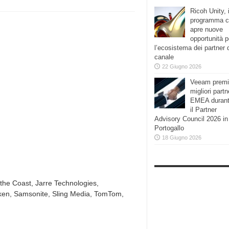
Ricoh Unity, i
programma 
apre nuove
opportunità p
l’ecosistema dei partner 
canale
22 Giugno 2026
Veeam premi
migliori partn
EMEA duran
il Partner
Advisory Council 2026 in
Portogallo
18 Giugno 2026
the Coast, Jarre Technologies,
oken, Samsonite, Sling Media, TomTom,