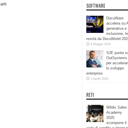
arti
SOFTWARE
DocuWare
accelera su 
generativa e
inclusione, le
novità da DocuWorld 202
6 Maggio 2026
S2E punta s
OutSystems
per accelera
lo sviluppo
enterprise
2 Aprile 2026
RETI
Wildix Sales
Academy
2025:
scomporre il
ciclo di vendita e ripensa