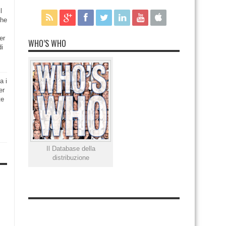
l
che
er
WHO’S WHO
di
a i
er
te
Il Database della
distribuzione