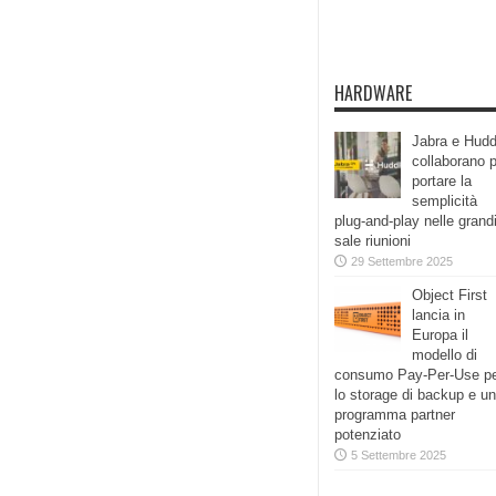
HARDWARE
Jabra e Hudd
collaborano 
portare la
semplicità
plug-and-play nelle grand
sale riunioni
29 Settembre 2025
Object First
lancia in
Europa il
modello di
consumo Pay-Per-Use p
lo storage di backup e un
programma partner
potenziato
5 Settembre 2025