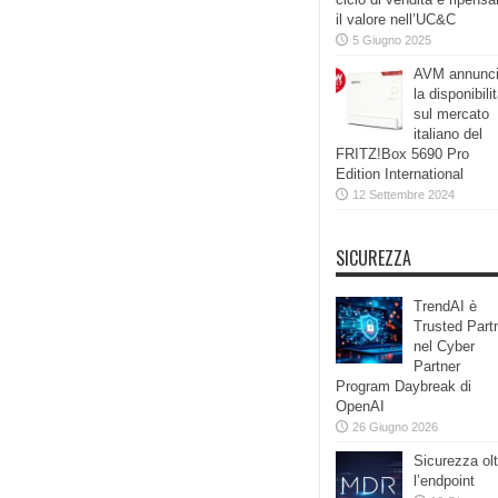
il valore nell’UC&C
5 Giugno 2025
AVM annunc
la disponibili
sul mercato
italiano del
FRITZ!Box 5690 Pro
Edition International
12 Settembre 2024
SICUREZZA
TrendAI è
Trusted Part
nel Cyber
Partner
Program Daybreak di
OpenAI
26 Giugno 2026
Sicurezza olt
l’endpoint