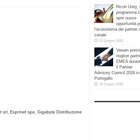
Ricoh Unity, i
programma 
apre nuove
opportunità p
l’ecosistema dei partner 
canale
22 Giugno 2026
Veeam premi
migliori partn
EMEA duran
il Partner
Advisory Council 2026 in
Portogallo
18 Giugno 2026
t srl, Esprinet spa, Gigabyte Distribuzione