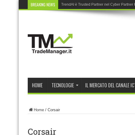
BREAKING NEWS
TrendAI è Trusted Partner nel Cyber Partne
HOME
TECNOLOGIE
IL MERCATO DEL CANALE IC
Home
/
Corsair
Corsair