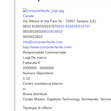
Canale
Via Vittime di Via Fani Sn - 73057 Taviano (LE)
0833 915833/914707
0833 915833/914707
0833915833
0833915833
0833913822
info@computerfacile.com
http://www.computerfacile.com/
Responsabile Commerciale
Luigi De marco
Fatturato €
2000000 - 5000000
Numero Dipendenti
1-10
Centro assistenza interno
si
Brand distribuiti
Cooler Master, Gigabyte Technology, Normende, Tecno
Tipologia di offerta