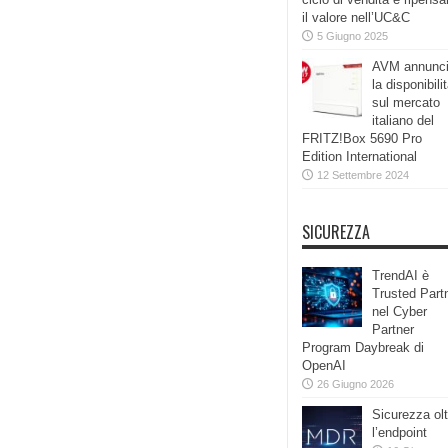
il valore nell’UC&C
5 Giugno 2025
AVM annunc
la disponibili
sul mercato
italiano del
FRITZ!Box 5690 Pro
Edition International
12 Settembre 2024
SICUREZZA
TrendAI è
Trusted Part
nel Cyber
Partner
Program Daybreak di
OpenAI
26 Giugno 2026
Sicurezza olt
l’endpoint