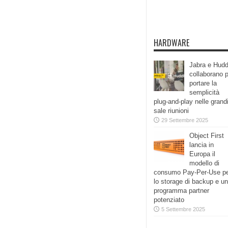
HARDWARE
Jabra e Hudd
collaborano 
portare la
semplicità
plug-and-play nelle grand
sale riunioni
29 Settembre 2025
Object First
lancia in
Europa il
modello di
consumo Pay-Per-Use p
lo storage di backup e un
programma partner
potenziato
5 Settembre 2025