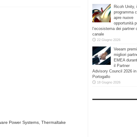
Ricoh Unity, i
programma 
apre nuove
opportunità p
l’ecosistema dei partner 
canale
22 Giugno 2026
Veeam premi
migliori partn
EMEA duran
il Partner
Advisory Council 2026 in
Portogallo
18 Giugno 2026
ware Power Systems, Thermaltake