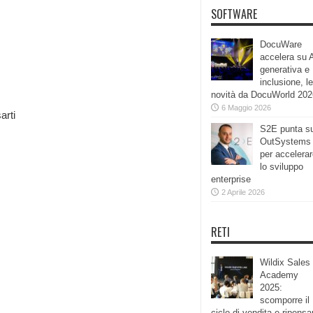
SOFTWARE
DocuWare
accelera su 
generativa e
inclusione, le
novità da DocuWorld 202
6 Maggio 2026
arti
S2E punta s
OutSystems
per accelera
lo sviluppo
enterprise
2 Aprile 2026
RETI
Wildix Sales
Academy
2025:
scomporre il
ciclo di vendita e ripensa