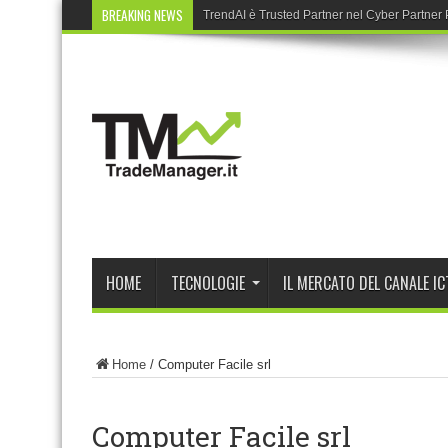
BREAKING NEWS
TrendAI è Trusted Partner nel Cyber Partne
HOME
TECNOLOGIE
IL MERCATO DEL CANALE IC
Home
/
Computer Facile srl
Computer Facile srl