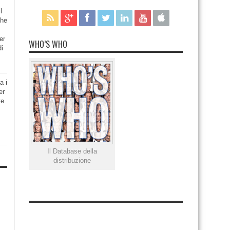
l
che
er
WHO’S WHO
di
a i
er
te
Il Database della
distribuzione