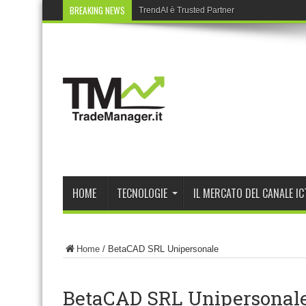
BREAKING NEWS
TrendAI è Trusted Partner nel Cyber Partner 
HOME
TECNOLOGIE
IL MERCATO DEL CANALE IC
Home
/
BetaCAD SRL Unipersonale
BetaCAD SRL Unipersonal