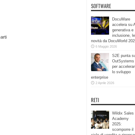
SOFTWARE
DocuWare
accelera su 
generativa e
inclusione, le
arti
novità da DocuWorld 202
6 Maggio 2026
S2E punta s
OutSystems
per accelera
lo sviluppo
enterprise
2 Aprile 2026
RETI
Wildix Sales
Academy
2025:
scomporre il
ciclo di vendita e ripensa