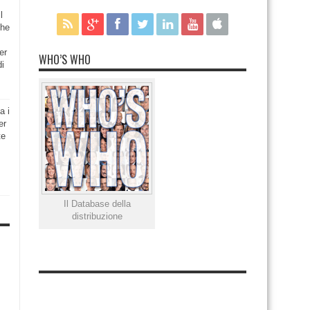
l
che
er
WHO’S WHO
di
a i
er
te
Il Database della
distribuzione