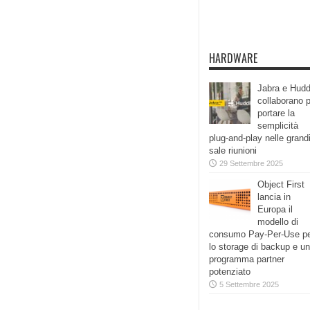
HARDWARE
Jabra e Hudd
collaborano 
portare la
semplicità
plug-and-play nelle grand
sale riunioni
29 Settembre 2025
Object First
lancia in
Europa il
modello di
consumo Pay-Per-Use p
lo storage di backup e un
programma partner
potenziato
5 Settembre 2025