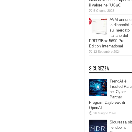
il valore nell’UC&C
5 Giugno 2025
AVM annunc
la disponibili
sul mercato
italiano del
FRITZ!Box 5690 Pro
Edition International
12 Settembre 2024
SICUREZZA
TrendAI è
Trusted Part
nel Cyber
Partner
Program Daybreak di
OpenAI
26 Giugno 2026
Sicurezza olt
l’endpoint