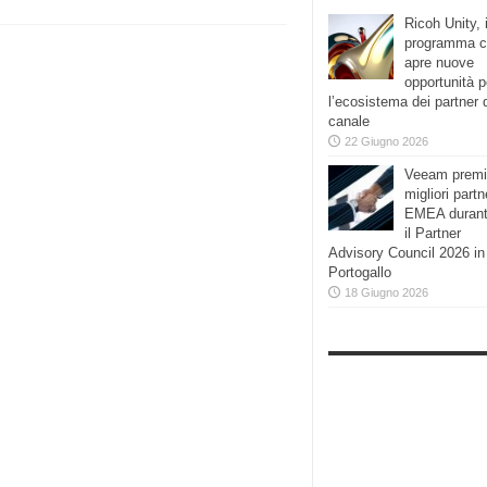
Ricoh Unity, i
programma 
apre nuove
opportunità p
l’ecosistema dei partner 
canale
22 Giugno 2026
Veeam premi
migliori partn
EMEA duran
il Partner
Advisory Council 2026 in
Portogallo
18 Giugno 2026