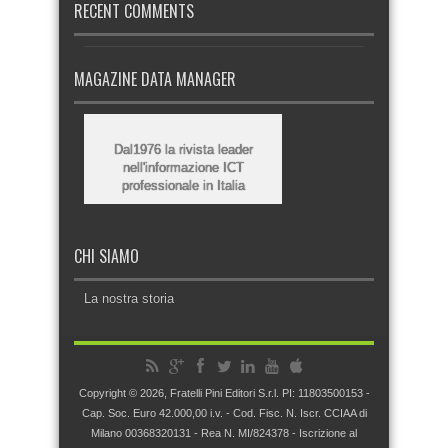
RECENT COMMENTS
MAGAZINE DATA MANAGER
Dal1976 la rivista leader
nell'informazione ICT
professionale in Italia
CHI SIAMO
La nostra storia
Copyright © 2026, Fratelli Pini Editori S.r.l. PI: 11803500153 -
Cap. Soc. Euro 42.000,00 i.v. - Cod. Fisc. N. Iscr. CCIAA di
Milano 00368320131 - Rea N. MI/824378 - Iscrizione al