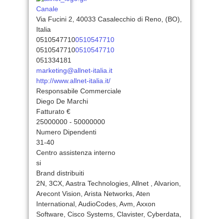
Canale
Via Fucini 2, 40033 Casalecchio di Reno, (BO),
Italia
0510547710
0510547710
0510547710
0510547710
051334181
marketing@allnet-italia.it
http://www.allnet-italia.it/
Responsabile Commerciale
Diego De Marchi
Fatturato €
25000000 - 50000000
Numero Dipendenti
31-40
Centro assistenza interno
si
Brand distribuiti
2N, 3CX, Aastra Technologies, Allnet , Alvarion,
Arecont Vision, Arista Networks, Aten
International, AudioCodes, Avm, Axxon
Software, Cisco Systems, Clavister, Cyberdata,