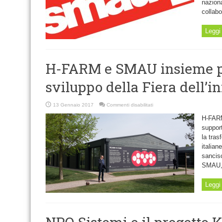
naziona
26
ottobre
collabo
Leggi 
H-FARM e SMAU insieme pe
sviluppo della Fiera dell’
su
13 Gennaio 2017
Commenti disabilitati
H-
FARM
H-FARM
e
SMAU
support
insieme
la tra
per
accelerare
italian
lo
sviluppo
sancisc
della
Fiera
SMAU, 
dell’innovazione
Leggi 