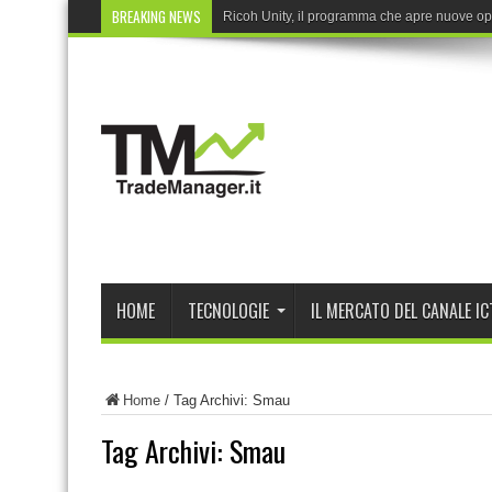
BREAKING NEWS
Ricoh Unity, il programma che apre nuove opp
HOME
TECNOLOGIE
IL MERCATO DEL CANALE IC
Home
/
Tag Archivi: Smau
Tag Archivi:
Smau