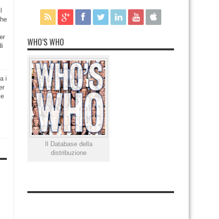
l
che
er
WHO’S WHO
di
a i
er
te
Il Database della
distribuzione