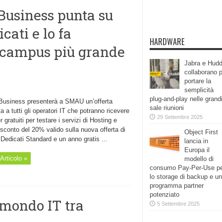
Business punta su
cati e lo fa
HARDWARE
r campus più grande
Jabra e Hudd
collaborano 
portare la
semplicità
plug-and-play nelle grand
Business presenterà a SMAU un’offerta
sale riunioni
a a tutti gli operatori IT che potranno ricevere
29 Settembre 2025
 gratuiti per testare i servizi di Hosting e
sconto del 20% valido sulla nuova offerta di
Object First
Dedicati Standard e un anno gratis ...
lancia in
Europa il
Articolo »
modello di
consumo Pay-Per-Use p
lo storage di backup e un
programma partner
potenziato
 mondo IT tra
5 Settembre 2025