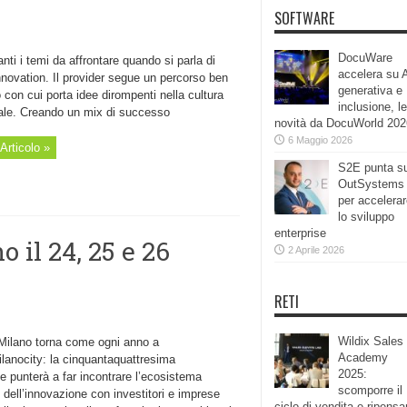
SOFTWARE
DocuWare
nti i temi da affrontare quando si parla di
accelera su 
novation. Il provider segue un percorso ben
generativa e
 con cui porta idee dirompenti nella cultura
inclusione, le
ale. Creando un mix di successo
novità da DocuWorld 202
6 Maggio 2026
Articolo »
S2E punta s
OutSystems
per accelera
lo sviluppo
enterprise
 il 24, 25 e 26
2 Aprile 2026
RETI
Wildix Sales
ilano torna come ogni anno a
Academy
lanocity: la cinquantaquattresima
2025:
e punterà a far incontrare l’ecosistema
scomporre il
o dell’innovazione con investitori e imprese
ciclo di vendita e ripensa