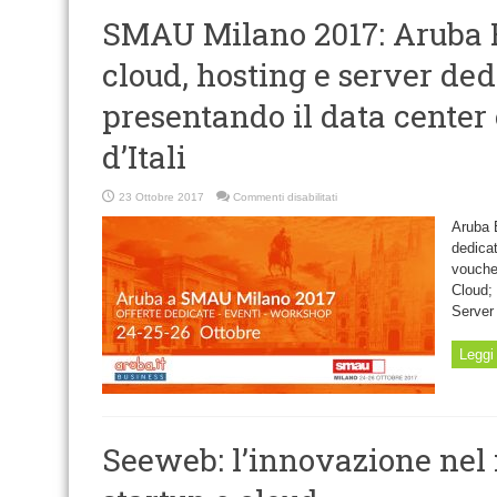
SMAU Milano 2017: Aruba 
cloud, hosting e server dedi
presentando il data cente
d’Itali
su
23 Ottobre 2017
Commenti disabilitati
SMAU
Milano
Aruba 
2017:
Aruba
dedicat
Business
voucher
punta
su
Cloud; 
cloud,
hosting
Server 
e
server
dedicati
Leggi 
e
lo
fa
presentando
il
data
center
campus
Seeweb: l’innovazione nel
più
grande
d’Itali