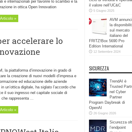
li e internazionali per favorire lo scambio e la
il valore nell’UC&C
razione in ottica Open Innovation
5 Giugno 2025
Articolo »
AVM annunc
la disponibili
sul mercato
italiano del
r accelerare lo
FRITZ!Box 5690 Pro
Edition International
innovazione
12 Settembre 2024
SICUREZZA
, la piattaforma d’innovazione in grado di
are la creazione di nuovi modelli d’impresa e
TrendAI è
sformazione ed educazione delle aziende
Trusted Part
e in un’ottica digitale, ha siglato l’accordo che
nel Cyber
e il suo ingresso nel capitale sociale di
Partner
che rappresenta ...
Program Daybreak di
OpenAI
Articolo »
26 Giugno 2026
Sicurezza olt
l’endpoint