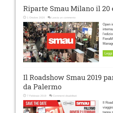
Riparte Smau Milano il 20 e
1 Ottobre 2020
Lascia un commento
Open i
interna
l’edizi
FieraMi
Manag
Leggi 
Il Roadshow Smau 2019 part
da Palermo
su
7 Febbraio 2019
Commenti disabilitati
Il
Roadshow
Il Roa
Smau
2019
viaggio
partirà
tappa 
il