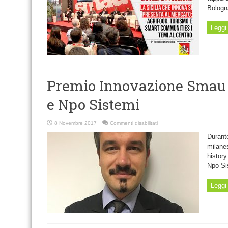
21
Bologn
febbraio
da
Palermo
Leggi 
Premio Innovazione Smau 
e Npo Sistemi
su
8 Novembre 2017
Commenti disabilitati
Premio
Innovazione
Durante
Smau
assegnato
milanes
a
history
7Pixel
e
Npo Si
Npo
Sistemi
Leggi 