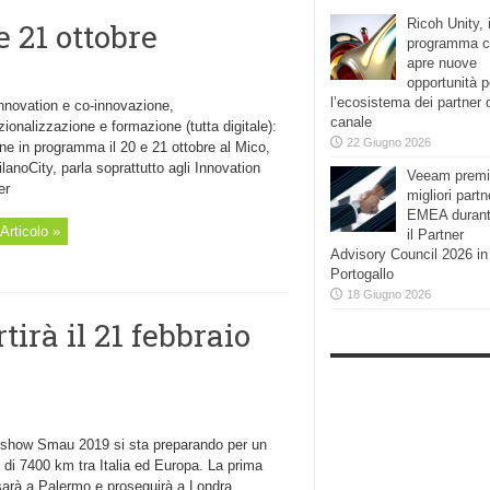
Ricoh Unity, i
 21 ottobre
programma 
apre nuove
opportunità p
l’ecosistema dei partner 
nnovation e co-innovazione,
canale
zionalizzazione e formazione (tutta digitale):
22 Giugno 2026
one in programma il 20 e 21 ottobre al Mico,
lanoCity, parla soprattutto agli Innovation
Veeam premi
er
migliori partn
EMEA duran
Articolo »
il Partner
Advisory Council 2026 in
Portogallo
18 Giugno 2026
irà il 21 febbraio
dshow Smau 2019 si sta preparando per un
 di 7400 km tra Italia ed Europa. La prima
sarà a Palermo e proseguirà a Londra,