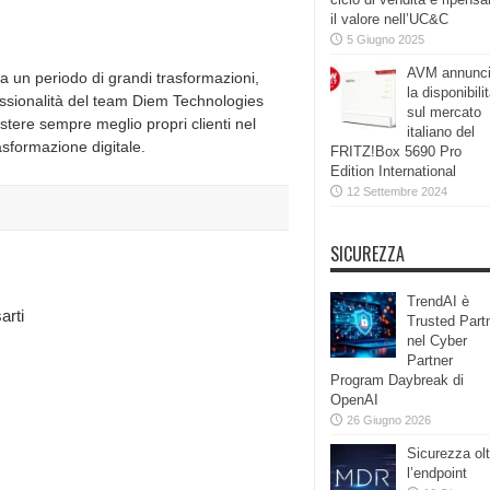
il valore nell’UC&C
5 Giugno 2025
AVM annunc
a un periodo di grandi trasformazioni,
la disponibili
essionalità del team Diem Technologies
sul mercato
istere sempre meglio propri clienti nel
italiano del
asformazione digitale.
FRITZ!Box 5690 Pro
Edition International
12 Settembre 2024
SICUREZZA
TrendAI è
arti
Trusted Part
nel Cyber
Partner
Program Daybreak di
OpenAI
26 Giugno 2026
Sicurezza olt
l’endpoint