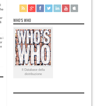
l
che
er
WHO’S WHO
di
a i
er
te
Il Database della
distribuzione