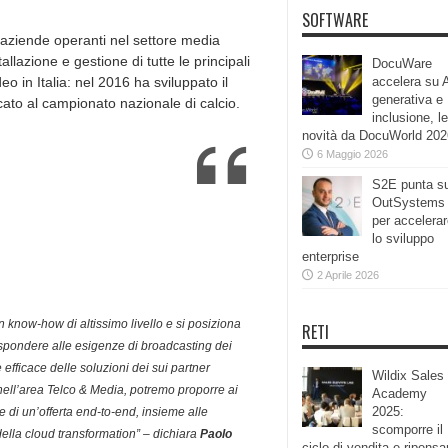
SOFTWARE
i aziende operanti nel settore media
llazione e gestione di tutte le principali
DocuWare
eo in Italia: nel 2016 ha sviluppato il
accelera su 
generativa e
ato al campionato nazionale di calcio.
inclusione, le
novità da DocuWorld 202
6 Maggio 2026
S2E punta s
OutSystems
per accelera
lo sviluppo
enterprise
2 Aprile 2026
 know-how di altissimo livello e si posiziona
RETI
ispondere alle esigenze di broadcasting dei
 efficace delle soluzioni dei sui partner
Wildix Sales
nell’area Telco & Media, potremo proporre ai
Academy
2025:
ve di un’offerta end-to-end, insieme alle
scomporre il
ella cloud transformation” – dichiara
Paolo
ciclo di vendita e ripensa