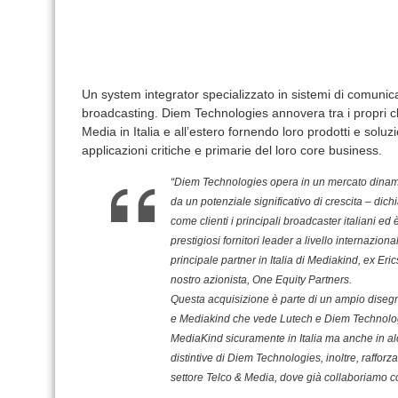
Un system integrator specializzato in sistemi di comunicazi
broadcasting. Diem Technologies annovera tra i propri clie
Media in Italia e all’estero fornendo loro prodotti e soluzi
applicazioni critiche e primarie del loro core business.
“Diem Technologies opera in un mercato dinam
da un potenziale significativo di crescita – dich
come clienti i principali broadcaster italiani ed è
prestigiosi fornitori leader a livello internazion
principale partner in Italia di Mediakind, ex Er
nostro azionista, One Equity Partners.
Questa acquisizione è parte di un ampio disegn
e Mediakind che vede Lutech e Diem Technologi
MediaKind sicuramente in Italia ma anche in a
distintive di Diem Technologies, inoltre, raffor
settore Telco & Media, dove già collaboriamo con