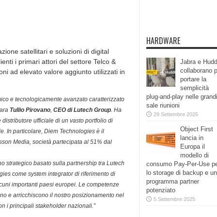
HARDWARE
one satellitari e soluzioni di digital
nti i primari attori del settore Telco &
Jabra e Hudd
collaborano 
oni ad elevato valore aggiunto utilizzati in
portare la
semplicità
plug-and-play nelle grand
ico e tecnologicamente avanzato caratterizzato
sale riunioni
iara
Tullio Pirovano
,
CEO di Lutech Group
. Ha
29 Settembre 2025
 distributore ufficiale di un vasto portfolio di
Object First
ale. In particolare, Diem Technologies è il
lancia in
icsson Media, società partecipata al 51% dal
Europa il
modello di
o strategico basato sulla partnership tra Lutech
consumo Pay-Per-Use p
lo storage di backup e un
es come system integrator di riferimento di
programma partner
lcuni importanti paesi europei. Le competenze
potenziato
zano e arricchiscono il nostro posizionamento nel
5 Settembre 2025
 i principali stakeholder nazionali.”