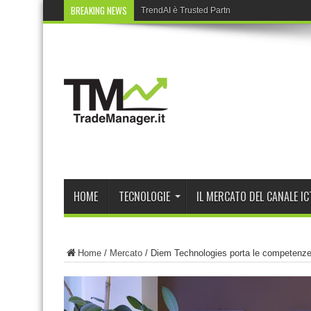
BREAKING NEWS
TrendAI è Trusted Partner nel Cyber Partne
HOME
TECNOLOGIE
IL MERCATO DEL CANALE IC
Home
/
Mercato
/
Diem Technologies porta le competenze 