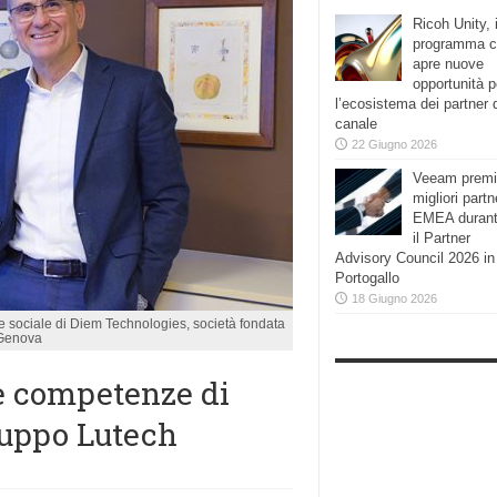
Ricoh Unity, i
programma 
apre nuove
opportunità p
l’ecosistema dei partner 
canale
22 Giugno 2026
Veeam premi
migliori partn
EMEA duran
il Partner
Advisory Council 2026 in
Portogallo
18 Giugno 2026
e sociale di Diem Technologies, società fondata
 Genova
e competenze di
ruppo Lutech