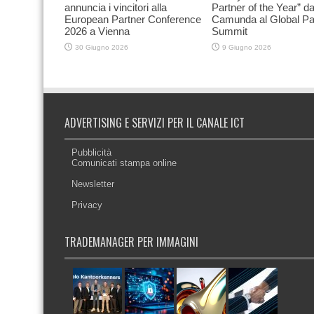
annuncia i vincitori alla
Partner of the Year” d
European Partner Conference
Camunda al Global Pa
2026 a Vienna
Summit
30 Giugno 2026
9 Giugno 2026
ADVERTISING E SERVIZI PER IL CANALE ICT
Pubblicità
Comunicati stampa online
Newsletter
Privacy
TRADEMANAGER PER IMMAGINI