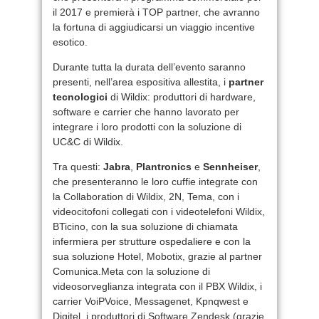
il 2017 e premierà i TOP partner, che avranno
la fortuna di aggiudicarsi un viaggio incentive
esotico.
Durante tutta la durata dell’evento saranno
presenti, nell’area espositiva allestita, i
partner
tecnologici
di Wildix: produttori di hardware,
software e carrier che hanno lavorato per
integrare i loro prodotti con la soluzione di
UC&C di Wildix.
Tra questi:
Jabra
,
Plantronics
e
Sennheiser
,
che presenteranno le loro cuffie integrate con
la Collaboration di Wildix, 2N, Tema, con i
videocitofoni collegati con i videotelefoni Wildix,
BTicino, con la sua soluzione di chiamata
infermiera per strutture ospedaliere e con la
sua soluzione Hotel, Mobotix, grazie al partner
Comunica.Meta con la soluzione di
videosorveglianza integrata con il PBX Wildix, i
carrier VoiPVoice, Messagenet, Kpnqwest e
Digitel, i produttori di Software Zendesk (grazie