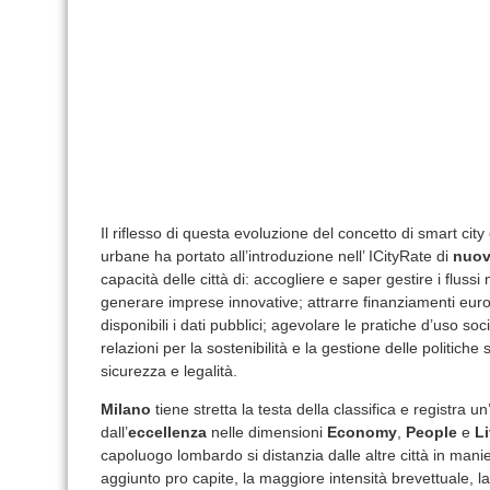
Il riflesso di questa evoluzione del concetto di smart city
urbane ha portato all’introduzione nell’ ICityRate di
nuove
capacità delle città di: accogliere e saper gestire i flussi m
generare imprese innovative; attrarre finanziamenti euro
disponibili i dati pubblici; agevolare le pratiche d’uso soci
relazioni per la sostenibilità e la gestione delle politiche s
sicurezza e legalità.
Milano
tiene stretta la testa della classifica e registra u
dall’
eccellenza
nelle dimensioni
Economy
,
People
e
L
capoluogo lombardo si distanzia dalle altre città in manier
aggiunto pro capite, la maggiore intensità brevettuale, l