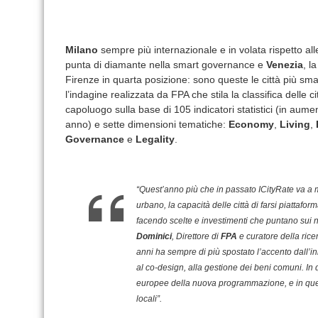
Milano
sempre più internazionale e in volata rispetto all
punta di diamante nella smart governance e
Venezia
, l
Firenze in quarta posizione: sono queste le città più smart
l’indagine realizzata da FPA che stila la classifica delle
capoluogo sulla base di 105 indicatori statistici (in aumen
anno) e sette dimensioni tematiche:
Economy
,
Living
,
Governance
e
Legality
.
“Quest’anno più che in passato ICityRate va a m
urbano, la capacità delle città di farsi piattafor
facendo scelte e investimenti che puntano sui 
Dominici
, Direttore di
FPA
e curatore della rice
anni ha sempre di più spostato l’accento dall’i
al co-design, alla gestione dei beni comuni. In
europee della nuova programmazione, e in ques
locali”.