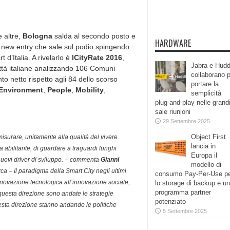
e altre,
Bologna
salda al secondo posto e
HARDWARE
a new entry che sale sul podio spingendo
 d’Italia. A rivelarlo è
ICityRate 2016
,
Jabra e Hudd
 città italiane analizzando 106 Comuni
collaborano 
to netto rispetto agli 84 dello scorso
portare la
Environment
,
People
,
Mobility
,
semplicità
plug-and-play nelle grand
sale riunioni
29 Settembre 2025
Object First
isurare, unitamente alla qualità del vivere
lancia in
ma abilitante, di guardare a traguardi lunghi
Europa il
nuovi driver di sviluppo. – commenta
Gianni
modello di
rca – Il paradigma della Smart City negli ultimi
consumo Pay-Per-Use p
nnovazione tecnologica all’innovazione sociale,
lo storage di backup e un
programma partner
 questa direzione sono andate le strategie
potenziato
ta direzione stanno andando le politiche
5 Settembre 2025