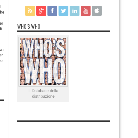
l
che
er
WHO’S WHO
di
a i
er
te
Il Database della
distribuzione