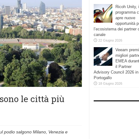
Ricoh Unity, i
programma 
apre nuove
opportunità p
l’ecosistema dei partner 
canale
22 Giugno 2026
Veeam premi
migliori partn
EMEA duran
il Partner
Advisory Council 2026 in
Portogallo
18 Giugno 2026
ono le città più
 sul podio salgono Milano, Venezia e