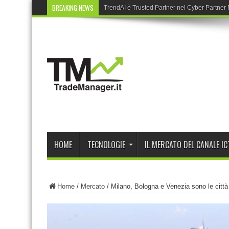
BREAKING NEWS
TrendAI è Trusted Partner nel Cyber Partne
HOME
TECNOLOGIE
IL MERCATO DEL CANALE IC
Home
/
Mercato
/
Milano, Bologna e Venezia sono le città 