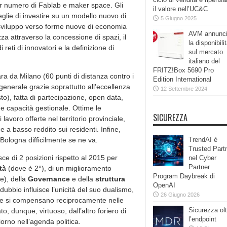
ior numero di Fablab e maker space. Gli
il valore nell’UC&C
ceglie di investire su un modello nuovo di
5 Giugno 2025
 sviluppo verso forme nuove di economia
AVM annunc
zza attraverso la concessione di spazi, il
la disponibili
eti di innovatori e la definizione di
sul mercato
italiano del
FRITZ!Box 5690 Pro
ara da Milano (60 punti di distanza contro i
Edition International
generale grazie soprattutto all’eccellenza
12 Settembre 2024
o), fatta di partecipazione, open data,
e capacità gestionale. Ottime le
SICUREZZA
avoro offerte nel territorio provinciale,
e a basso reddito sui residenti. Infine,
 Bologna difficilmente se ne va.
TrendAI è
Trusted Part
sce di 2 posizioni rispetto al 2015 per
nel Cyber
Partner
tà
(dove è 2°), di un miglioramento
Program Daybreak di
), della
Governance
e della
struttura
OpenAI
bbio influisce l’unicità del suo dualismo,
26 Giugno 2026
he si compensano reciprocamente nelle
Sicurezza olt
o, dunque, virtuoso, dall’altro foriero di
l’endpoint
orno nell’agenda politica.