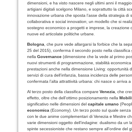
dimensioni, e ha visto nascere negli ultimi anni il magg
artigiani digitali scelgono Milano, e soprattutto la città s
innovazione urbana che sposta l’asse della strategia di
collaborativa e social innovation; un modello che si reali
sostegno economico a progetti e imprese, la creazione di r
nuove ed articolate politiche urbane.
Bologna
, che pure vede allargarsi la forbice che la sep
25 del 2015), conferma il secondo posto nella classifica 
nella
Governance
(dimensione che la vede al primo post
nuovi strumenti di programmazione, stabilità economica 
prestazioni anche nella dimensione Living: opportunità di l
servizi di cura dell’infanzia, bassa incidenza delle person
confermata l’alta attrattività urbana: chi nasce o arriva a
Al terzo posto della classifica compare
Venezia
, che cre
effetto, oltre che dell’ottimo posizionamento nella
Mobili
significativo nelle dimensioni del
capitale umano
(People
economica
(Economy). Un terzo posto sul quale senza du
con le due anime complementari di Venezia e Mestre c
varie dimensioni oggetto dell’indagine: dualismo da un lat
spinte secessioniste che restano sempre all’ordine del gi