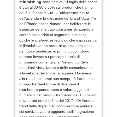
refurbishing
sono notevoli: il taglio delle spese
è pari al 30-50 o 60% sui prodotti che hanno
dai 3 ai 5 anni di vita. «L’ultimissima novità
dell’azienda è la creazione del brand “Again” e
dell’iPhone ricondizionato, per indirizzare le
esigenze del mercato consumer strizzando al
contempo l’occhio al segmento business,
poiché le preferenze tecnologiche espresse dai
Millennials vanno ormai in questa direzione».
Le nuove tendenze, in primo luogo il cloud,
portano invece a ripensare il ruolo di
un’azienda come Itancia. Nel mondo delle
macchine virtualizzate e delle comunicazioni
alla velocità della luce, adeguare il business
alla realtà dei tempi non sempre è facile, ma il
gruppo ha l’ambizione di diventare il
distributore paneuropeo a valore aggiunto
numero 1, tagliando il traguardo dei 150 milioni
di fatturato entro la fine del 2017. «Di fronte ai
trend della digital disruption bisogna puntare
sui servizi a valore aggiunto, sull’integrazione
delle applicazioni e sul trasferimento