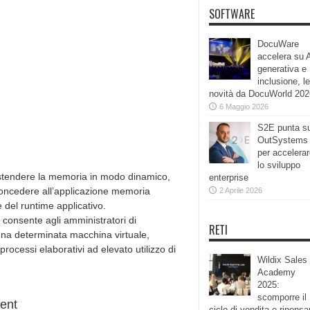
SOFTWARE
DocuWare
accelera su 
generativa e
inclusione, le
novità da DocuWorld 202
6 Maggio 2026
S2E punta s
OutSystems
per accelera
lo sviluppo
 estendere la memoria in modo dinamico,
enterprise
 concedere all’applicazione memoria
2 Aprile 2026
e del runtime applicativo.
 consente agli amministratori di
RETI
una determinata macchina virtuale,
ocessi elaborativi ad elevato utilizzo di
Wildix Sales
Academy
2025:
scomporre il
ent
ciclo di vendita e ripensa