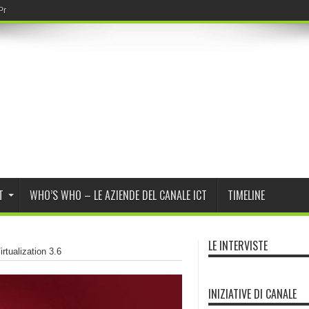
r Program Daybreak di OpenAI
T
WHO’S WHO – LE AZIENDE DEL CANALE ICT
TIMELINE
LE INTERVISTE
rtualization 3.6
INIZIATIVE DI CANALE