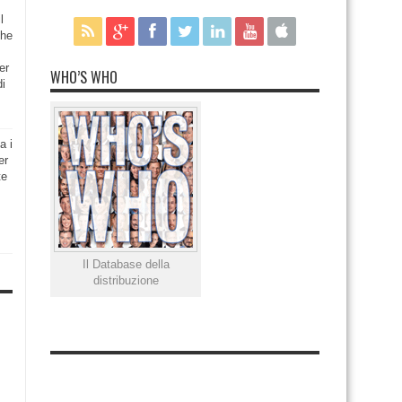
l
che
er
WHO’S WHO
di
a i
er
te
Il Database della
distribuzione