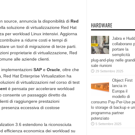
en source, annuncia la disponibilità di
Red
HARDWARE
lla soluzione di virtualizzazione Red Hat
za per workload Linux intensivi. Aggiorna
Jabra e Hudd
ontribuire a ridurre costi e tempi di
collaborano 
are un tool di migrazione di terze parti.
portare la
zioni proprietarie di virtualizzazione, Red
semplicità
omune alle aziende clienti.
plug-and-play nelle grand
sale riunioni
li implementazioni
SAP
e
Oracle
, oltre che
29 Settembre 2025
, Red Hat Enterprise Virtualization ha
Object First
luzioni di virtualizzazioni nel corso di test
lancia in
ment
è pensata per accelerare workload
Europa il
o consente un passaggio diretto da
modello di
lienti di raggiungere prestazioni
consumo Pay-Per-Use p
la presenza eccessiva di costose
lo storage di backup e un
programma partner
potenziato
lization 3.6 estendono la riconosciuta
5 Settembre 2025
i ed efficienza economica dei workload su