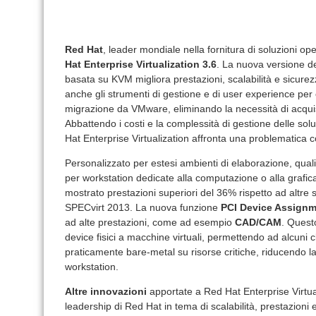
Red Hat
, leader mondiale nella fornitura di soluzioni op
Hat Enterprise Virtualization 3.6
. La nuova versione de
basata su KVM migliora prestazioni, scalabilità e sicurez
anche gli strumenti di gestione e di user experience per c
migrazione da VMware, eliminando la necessità di acquist
Abbattendo i costi e la complessità di gestione delle solu
Hat Enterprise Virtualization affronta una problematica c
Personalizzato per estesi ambienti di elaborazione, qua
per workstation dedicate alla computazione o alla grafica
mostrato prestazioni superiori del 36% rispetto ad altre so
SPECvirt 2013. La nuova funzione
PCI Device Assign
ad alte prestazioni, come ad esempio
CAD/CAM
. Quest
device fisici a macchine virtuali, permettendo ad alcuni c
praticamente bare-metal su risorse critiche, riducendo 
workstation.
Altre innovazioni
apportate a Red Hat Enterprise Virtua
leadership di Red Hat in tema di scalabilità, prestazion