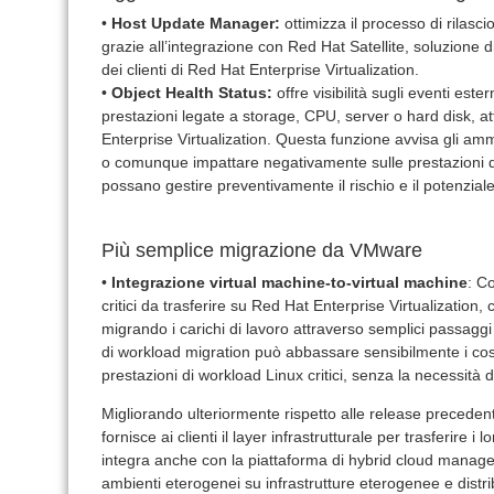
•
Host Update Manager:
ottimizza il processo di rilasci
grazie all’integrazione con Red Hat Satellite, soluzion
dei clienti di Red Hat Enterprise Virtualization.
•
Object Health Status:
offre visibilità sugli eventi este
prestazioni legate a storage, CPU, server o hard disk, at
Enterprise Virtualization. Questa funzione avvisa gli am
o comunque impattare negativamente sulle prestazioni de
possano gestire preventivamente il rischio e il potenzia
Più semplice migrazione da VMware
•
Integrazione virtual machine-to-virtual machine
: Co
critici da trasferire su Red Hat Enterprise Virtualization
migrando i carichi di lavoro attraverso semplici passaggi
di workload migration può abbassare sensibilmente i costi 
prestazioni di workload Linux critici, senza la necessità 
Migliorando ulteriormente rispetto alle release precedent
fornisce ai clienti il layer infrastrutturale per trasferire 
integra anche con la piattaforma di hybrid cloud mana
ambienti eterogenei su infrastrutture eterogenee e distri