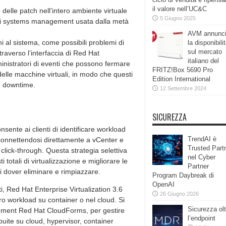
il valore nell’UC&C
o delle patch nell’intero ambiente virtuale
5 Giugno 2025
e di systems management usata dalla metà
AVM annunc
rni al sistema, come possibili problemi di
la disponibili
sul mercato
traverso l’interfaccia di Red Hat
italiano del
ministratori di eventi che possono fermare
FRITZ!Box 5690 Pro
lle macchine virtuali, in modo che questi
Edition International
le downtime.
12 Settembre 2024
SICUREZZA
nsente ai clienti di identificare workload
TrendAI è
, connettendosi direttamente a vCenter e
Trusted Part
 click-through. Questa strategia selettiva
nel Cyber
totali di virtualizzazione e migliorare le
Partner
di dover eliminare e rimpiazzare.
Program Daybreak di
OpenAI
i, Red Hat Enterprise Virtualization 3.6
26 Giugno 2026
i loro workload su container o nel cloud. Si
Sicurezza olt
gement Red Hat CloudForms, per gestire
l’endpoint
buite su cloud, hypervisor, container