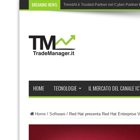
BREAKING NEWS
TrendAI è Trusted Partner nel Cyber Partne
HOME
TECNOLOGIE
IL MERCATO DEL CANALE IC
Home
/
Software
/
Red Hat presenta Red Hat Enterprise Vi