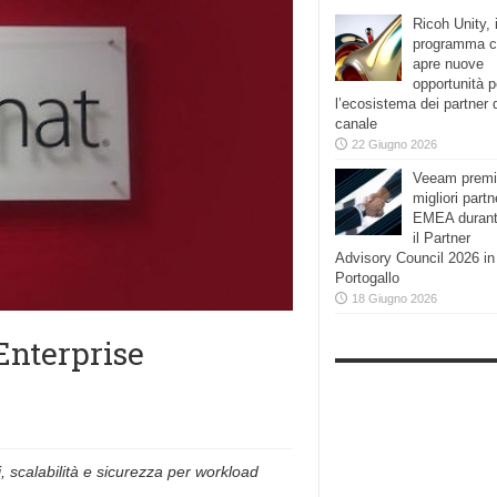
Ricoh Unity, i
programma 
apre nuove
opportunità p
l’ecosistema dei partner 
canale
22 Giugno 2026
Veeam premi
migliori partn
EMEA duran
il Partner
Advisory Council 2026 in
Portogallo
18 Giugno 2026
Enterprise
, scalabilità e sicurezza per workload