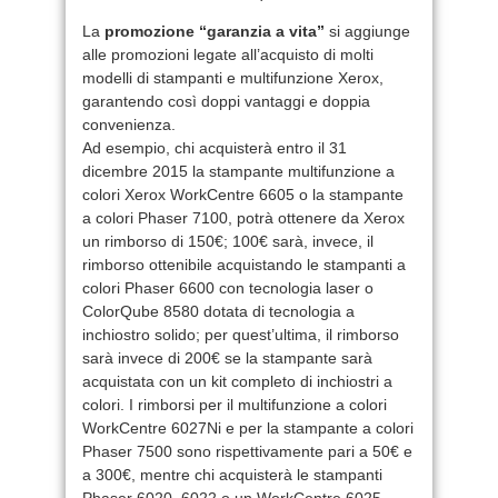
La
promozione “garanzia a vita”
si aggiunge
alle promozioni legate all’acquisto di molti
modelli di stampanti e multifunzione Xerox,
garantendo così doppi vantaggi e doppia
convenienza.
Ad esempio, chi acquisterà entro il 31
dicembre 2015 la stampante multifunzione a
colori Xerox WorkCentre 6605 o la stampante
a colori Phaser 7100, potrà ottenere da Xerox
un rimborso di 150€; 100€ sarà, invece, il
rimborso ottenibile acquistando le stampanti a
colori Phaser 6600 con tecnologia laser o
ColorQube 8580 dotata di tecnologia a
inchiostro solido; per quest’ultima, il rimborso
sarà invece di 200€ se la stampante sarà
acquistata con un kit completo di inchiostri a
colori. I rimborsi per il multifunzione a colori
WorkCentre 6027Ni e per la stampante a colori
Phaser 7500 sono rispettivamente pari a 50€ e
a 300€, mentre chi acquisterà le stampanti
Phaser 6020, 6022 o un WorkCentre 6025,