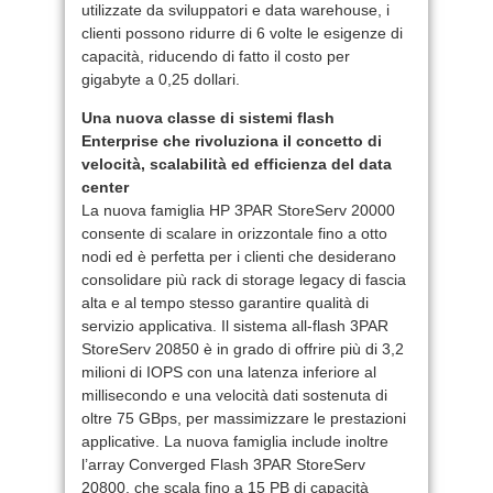
utilizzate da sviluppatori e data warehouse, i
clienti possono ridurre di 6 volte le esigenze di
capacità, riducendo di fatto il costo per
gigabyte a 0,25 dollari.
Una nuova classe di sistemi flash
Enterprise che rivoluziona il concetto di
velocità, scalabilità ed efficienza del data
center
La nuova famiglia HP 3PAR StoreServ 20000
consente di scalare in orizzontale fino a otto
nodi ed è perfetta per i clienti che desiderano
consolidare più rack di storage legacy di fascia
alta e al tempo stesso garantire qualità di
servizio applicativa. Il sistema all-flash 3PAR
StoreServ 20850 è in grado di offrire più di 3,2
milioni di IOPS con una latenza inferiore al
millisecondo e una velocità dati sostenuta di
oltre 75 GBps, per massimizzare le prestazioni
applicative. La nuova famiglia include inoltre
l’array Converged Flash 3PAR StoreServ
20800, che scala fino a 15 PB di capacità