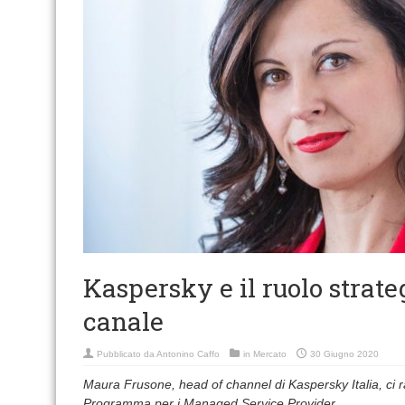
Kaspersky e il ruolo strate
canale
Pubblicato da
Antonino Caffo
in
Mercato
30 Giugno 2020
Maura Frusone, head of channel di Kaspersky Italia, ci rac
Programma per i Managed Service Provider