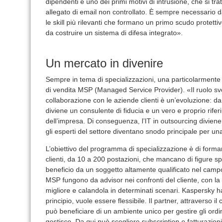
dipendenti è uno dei primi motivi di intrusione, che si trat
allegato di email non controllato. È sempre necessario da
le skill più rilevanti che formano un primo scudo protetti
da costruire un sistema di difesa integrato».
Un mercato in divenire
Sempre in tema di specializzazioni, una particolarmente 
di vendita MSP (Managed Service Provider). «Il ruolo svo
collaborazione con le aziende clienti è un’evoluzione: da 
diviene un consulente di fiducia e un vero e proprio rife
dell’impresa. Di conseguenza, l’IT in outsourcing diviene u
gli esperti del settore diventano snodo principale per una
L’obiettivo del programma di specializzazione è di form
clienti, da 10 a 200 postazioni, che mancano di figure s
beneficio da un soggetto altamente qualificato nel campo 
MSP fungono da advisor nei confronti del cliente, con la 
migliore e calandola in determinati scenari. Kaspersky 
principio, vuole essere flessibile. Il partner, attraverso
può beneficiare di un ambiente unico per gestire gli ordi
gestisce. Da qui può scegliere subscription e fatturazio