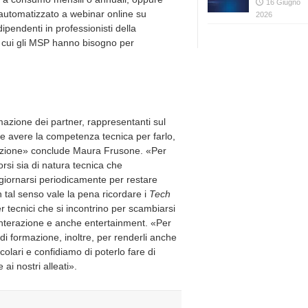
16 Giugno
automatizzato a webinar online su
2026
ipendenti in professionisti della
di cui gli MSP hanno bisogno per
azione dei partner, rappresentanti sul
dire avere la competenza tecnica per farlo,
zazione» conclude Maura Frusone. «Per
orsi sia di natura tecnica che
giornarsi periodicamente per restare
n tal senso vale la pena ricordare i
Tech
 tecnici che si incontrino per scambiarsi
 interazione e anche entertainment. «Per
di formazione, inoltre, per renderli anche
lari e confidiamo di poterlo fare di
ai nostri alleati».