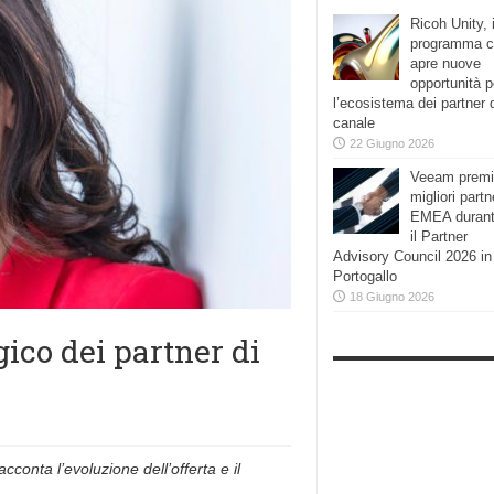
Ricoh Unity, i
programma 
apre nuove
opportunità p
l’ecosistema dei partner 
canale
22 Giugno 2026
Veeam premi
migliori partn
EMEA duran
il Partner
Advisory Council 2026 in
Portogallo
18 Giugno 2026
gico dei partner di
conta l’evoluzione dell’offerta e il