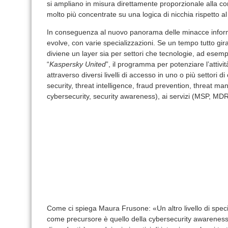
si ampliano in misura direttamente proporzionale alla c
molto più concentrate su una logica di nicchia rispetto a
In conseguenza al nuovo panorama delle minacce informa
evolve, con varie specializzazioni. Se un tempo tutto gira
diviene un layer sia per settori che tecnologie, ad esemp
“
Kaspersky United
”, il programma per potenziare l’attivi
attraverso diversi livelli di accesso in uno o più settori 
security, threat intelligence, fraud prevention, threat m
cybersecurity, security awareness), ai servizi (MSP, MD
Come ci spiega Maura Frusone: «Un altro livello di spec
come precursore è quello della cybersecurity awarenes