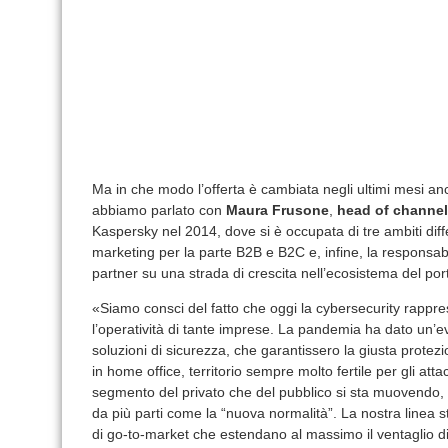
Ma in che modo l’offerta è cambiata negli ultimi mesi a
abbiamo parlato con
Maura Frusone
,
head of channel 
Kaspersky nel 2014, dove si è occupata di tre ambiti diffe
marketing per la parte B2B e B2C e, infine, la responsabil
partner su una strada di crescita nell’ecosistema del por
«Siamo consci del fatto che oggi la cybersecurity rappr
l’operatività di tante imprese. La pandemia ha dato un’ev
soluzioni di sicurezza, che garantissero la giusta protezi
in home office, territorio sempre molto fertile per gli atta
segmento del privato che del pubblico si sta muovendo, pe
da più parti come la “nuova normalità”. La nostra linea st
di go-to-market che estendano al massimo il ventaglio d