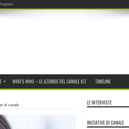
r Program Daybreak di OpenAI
T
WHO’S WHO – LE AZIENDE DEL CANALE ICT
TIMELINE
LE INTERVISTE
er di canale
INIZIATIVE DI CANALE