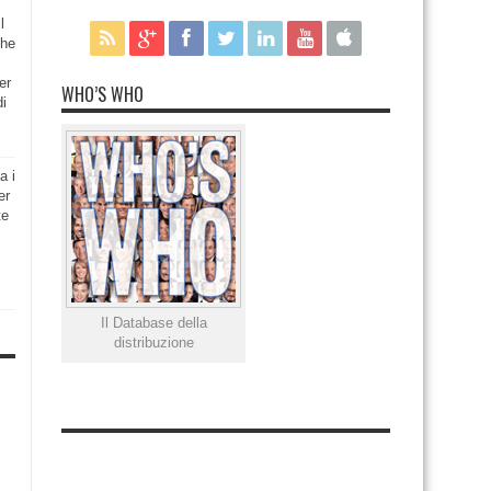
l
che
er
WHO’S WHO
di
a i
er
te
Il Database della
distribuzione