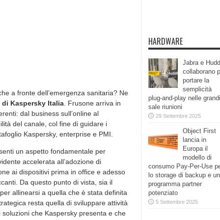
HARDWARE
Jabra e Hudd
collaborano 
portare la
semplicità
nche a fronte dell’emergenza sanitaria? Ne
plug-and-play nelle grand
di Kaspersky Italia
. Frusone arriva in
sale riunioni
renti: dal business sull’online al
29 Settembre 2025
ità del canale, col fine di guidare i
Object First
tafoglio Kaspersky, enterprise e PMI.
lancia in
Europa il
esenti un aspetto fondamentale per
modello di
idente accelerata all’adozione di
consumo Pay-Per-Use p
one ai dispositivi prima in office e adesso
lo storage di backup e un
ccanti. Da questo punto di vista, sia il
programma partner
r allinearsi a quella che è stata definita
potenziato
rategica resta quella di sviluppare attività
5 Settembre 2025
i soluzioni che Kaspersky presenta e che