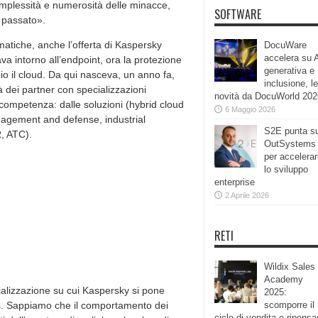
omplessità e numerosità delle minacce,
SOFTWARE
l passato».
tiche, anche l’offerta di Kaspersky
DocuWare
accelera su 
va intorno all’endpoint, ora la protezione
generativa e
io il cloud. Da qui nasceva, un anno fa,
inclusione, le
tà dei partner con specializzazioni
novità da DocuWorld 202
di competenza: dalle soluzioni (hybrid cloud
6 Maggio 2026
anagement and defense, industrial
S2E punta s
R, ATC).
OutSystems
per accelera
lo sviluppo
enterprise
2 Aprile 2026
RETI
Wildix Sales
Academy
ializzazione su cui Kaspersky si pone
2025:
s. Sappiamo che il comportamento dei
scomporre il
ciclo di vendita e ripensa