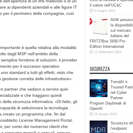
ti dell’apertura di un link malevolo o di un
il valore nell’UC&C
re ai dipendenti aziendali e alle figure IT
5 Giugno 2025
vo per il perimetro della compagnia, così
AVM annunc
la disponibili
sul mercato
italiano del
FRITZ!Box 5690 Pro
Edition International
importante è quella relativa alla modalità
12 Settembre 2024
lto dagli MSP nell’ambito della
semplice fornitore di soluzioni, il provider
rimento per il successo operativo
SICUREZZA
no standard a tutti gli effetti, visto che
 gestione corretta delle infrastrutture».
TrendAI è
Trusted Part
are partner che vadano a servire quei
nel Cyber
pecializzate e che traggano quindi
Partner
della sicurezza informatica. «Di fatto, gli
Program Daybreak di
capacità di selezionare la tecnologia
OpenAI
ha creato un programma che, fin dal
26 Giugno 2026
 il cosiddetto License Management Portal,
Sicurezza olt
ni, per conto dei numerosi clienti che
l’endpoint
ni a consumo mensili o annuali, oppure