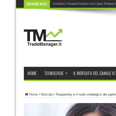
BREAKING NEWS
TrendAI è Trusted Partner nel Cyber Partne
HOME
TECNOLOGIE
IL MERCATO DEL CANALE IC
Home
/
Mercato
/
Kaspersky e il ruolo strategico dei partn