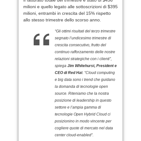
Il fatturato totale del trimestre è stato di $456
milioni e quello legato alle sottoscrizioni di $395
milioni, entrambi in crescita del 15% rispetto
allo stesso trimestre dello scorso anno.
“Gli ottimi risultati del terzo trimestre
segnato l’undicesimo trimestre di
crescita consecutivo, frutto del
continuo rafforzamento delle nostre
relazioni strategiche con i clienti”,
spiega
Jim Whitehurst, President e
CEO di Red Hat
. “Cloud computing
e big data sono i trend che guidano
la domanda di tecnologie open
source. Riteniamo che la nostra
posizione di leadership in questo
settore e l’ampia gamma di
tecnologie Open Hybrid Cloud ci
posizionino in modo vincente per
cogliere quote di mercato nel data
center cloud-enabled”.