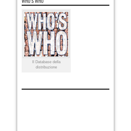
WHO’S WHO
Il Database della
distribuzione